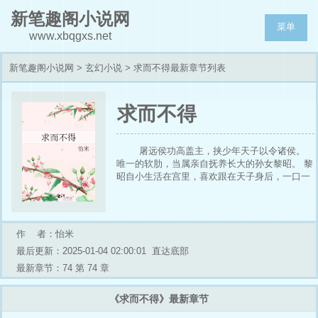
新笔趣阁小说网
菜单
www.xbqgxs.net
新笔趣阁小说网
>
玄幻小说
> 求而不得最新章节列表
求而不得
屠远侯功高盖主，挟少年天子以令诸侯。
唯一的软肋，当属亲自抚养长大的孙女黎昭。 黎
昭自小生活在宫里，喜欢跟在天子身后，一口一
个“皇帝哥哥”。 待到及笄，更是非天子不嫁。 屠
远侯已年迈，深知天子羽翼逐渐丰满，他们君臣
早晚撕破脸，但招架不住宝贝孙女以绝食为要
挟，故而主动交出部分兵权，以期盼天子不计前
作 者：怡米
嫌，厚待黎昭。 天子萧承蛰伏隐忍多年，在屠远
最后更新：2025-01-04 02:00:01
直达底部
侯逝去后，废黎昭皇后之位，困于冷宫。 黎昭方
知天子对她只有恨意。 一朝重生，她回顾前世，
最新章节：74 第 74 章
知晓萧承日后会成为明君，开创盛世。 她阻止不
了萧承得势，却能未雨绸缪，带祖父远离朝堂，
《求而不得》最新章节
颐养天年。 “皇帝哥哥，我要嫁去边关啦。” 少女
眉眼灵动，别有深意。 年轻的天子微愣，修长玉