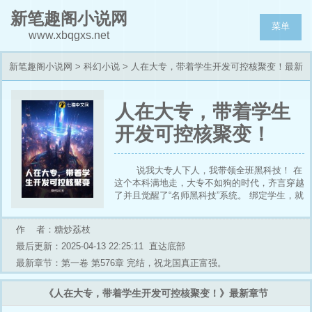
新笔趣阁小说网
菜单
www.xbqgxs.net
新笔趣阁小说网
>
科幻小说
> 人在大专，带着学生开发可控核聚变！最新
章节列表
人在大专，带着学生
开发可控核聚变！
说我大专人下人，我带领全班黑科技！ 在
这个本科满地走，大专不如狗的时代，齐言穿越
了并且觉醒了“名师黑科技”系统。 绑定学生，就
可以获取专属课题，可控核聚变，一纳米芯片技
术，癌症特效药，J80战斗机……一项项逆天课
作 者：糖炒荔枝
题随齐言选择。 但是齐言却是一位大专老师，
学生都是一些小黄毛，但是齐言并没有放弃，他
最后更新：2025-04-13 22:25:11
直达底部
带领30名大专生开始搞科研！ 谁说大专生就不
最新章节：第一卷 第576章 完结，祝龙国真正富强。
能搞科研了？ 于是乎，专升本三个月之前，一
项项逆天技术开始问世！ 可控核聚变让的龙国
《人在大专，带着学生开发可控核聚变！》最新章节
能源在不成问题！ 癌症特效药让的整个龙国再
没有癌症！ J80战斗机问世，原来……列强竟是