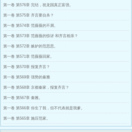
我自己！ 整个龙科院惊了！他们没想到可控核
第一卷 第576章 完结，祝龙国真正富强。
聚变竟然出自大专生之手，在这些大专生都在电
子厂集体流水线打螺丝的时候！ 军队开始包围
第一卷 第575章 齐言要自杀？
了整个电子厂！所有工人都懵了！ 齐言带着一
众大专生出现。 “让整个龙国因我们大专颤抖
第一卷 第574章 范薇薇的不屑。
吧……” 院士：“什么？你还要考专升本考试？不
用了，学校直接升本好吧！” 985，211都破防
第一卷 第573章 范薇薇的惊讶 和齐言相亲？
了：“不行……我们也要上大专！！”
第一卷 第572章 嫉妒的范思思。
第一卷 第571章 范薇薇回家。
第一卷 第570章 报复齐言？
第一卷 第569章 强势的秦雅
第一卷 第568章 京都秦家，报复齐言？
第一卷 第567章 秦雅。
第一卷 第566章 你生了我，但不代表就是我爹。
第一卷 第565章 施压范家。