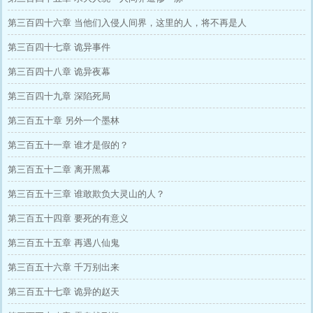
第三百四十六章 当他们入侵人间界，这里的人，将不再是人
第三百四十七章 诡异事件
第三百四十八章 诡异夜幕
第三百四十九章 深陷死局
第三百五十章 另外一个墨林
第三百五十一章 谁才是假的？
第三百五十二章 离开黑幕
第三百五十三章 谁敢欺负大灵山的人？
第三百五十四章 要死的有意义
第三百五十五章 再遇八仙鬼
第三百五十六章 千万别出来
第三百五十七章 诡异的赵天