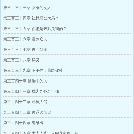
第三百三十三章 歹毒的女人
第三百三十四章 让我顾全大局？
第三百三十五章 你也是来欺负我的？
第三百三十六章 震惊众人
第三百三十七章 再回阴间
第三百三十八章 异灵
第三百三十九章 不杀你，我跟你姓
第三百四十章 被选中的人
第三百四十一章 成为九色红尘仙
第三百四十二章 邪神入侵
第三百四十三章 再遇诛仙鬼
第三百四十四章 鬼母出手
第三百四十五章 求大人统一人间界道修一脉