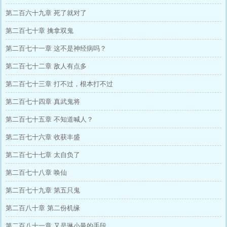
第二百六十九章 死了就对了
第二百七十章 擒拿双鬼
第二百七十一章 这不是神经病吗？
第二百七十二章 敌人有点多
第二百七十三章 打不过，根本打不过
第二百七十四章 真武鬼将
第二百七十五章 不知道喊人？
第二百七十六章 收获丰盛
第二百七十七章 太自负了
第二百七十八章 唤仙
第二百七十九章 第五只鬼
第二百八十章 第二份机缘
第二百八十一章 又是琳小曼的手段