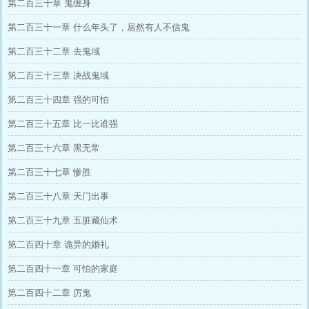
第二百三十章 鬼缠身
第二百三十一章 什么年头了，居然有人不信鬼
第二百三十二章 去鬼域
第二百三十三章 决战鬼域
第二百三十四章 强的可怕
第二百三十五章 比一比谁强
第二百三十六章 黑无常
第二百三十七章 惨胜
第二百三十八章 天门出事
第二百三十九章 五脏藏仙术
第二百四十章 诡异的婚礼
第二百四十一章 可怕的家庭
第二百四十二章 厉鬼