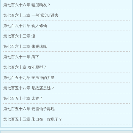
第七百六十六章 猪朋狗友？
第七百六十五章 一句话没听进去
第七百六十四章 食人修仙
第七百六十三章 滚
第七百六十二章 朱赐魂魄
第七百六十一章 跪下
第七百六十章 攻守易型了
第七百五十九章 护法神的力量
第七百五十八章 是战还是逃？
第七百五十七章 太难了
第七百五十六章 云霞仙子再现
第七百五十五章 朱自在，你疯了？