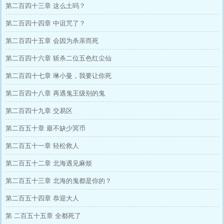
第二百四十三章 这么土吗？
第二百四十四章 中诅咒了？
第二百四十五章 会因为杀亲而死
第二百四十六章 斩杀二位五色红尘仙
第二百四十七章 琳小曼，我要让你死
第二百四十八章 再遇鬼王级别的鬼
第二百四十九章 交易区
第二百五十章 最不缺少冥币
第二百五十一章 轻松救人
第二百五十二章 北海遇见麻烦
第二百五十三章 北海的鬼都是你的？
第二百五十四章 恭迎大人
第 二百五十五章 全都死了