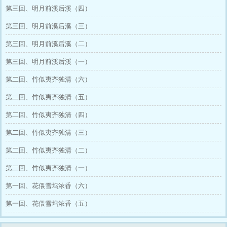
第三回、明月前溪后溪（四）
能背德，跟有夫之妇私相授受？”以上传闻，使
得窈窈对裴郎的印象差极，也对那 “狠心抛夫”的
第三回、明月前溪后溪（三）
妖妃好奇不已。直到有一天，她捡拾起了丢失的
旧忆——什么！ 原来那个，拽裴郎下神坛的祸
第三回、明月前溪后溪（二）
水·没心肝的负心女·平城第一妖孽·昙璿王妃——
竟是我自己？ 人前凛若冰霜的男人，遇见她，
第三回、明月前溪后溪（一）
倒成了摇头晃尾的小狗？！少年人的爱意，总是
如火焰般，赤诚而热烈的。 小狗委屈：“你还会
第二回、竹似夷齐独清（六）
再丢下我一次吗？”她一把将人推倒，欺身上
去：“裴郎炽盛，忍把他轻弃？”【人设】冷隽纯
第二回、竹似夷齐独清（五）
情的犬系郎将×潇洒隐忍的美艳妖姬【食用指
南】1v1，HE，男洁，久别重逢，相爱相杀，高
第二回、竹似夷齐独清（四）
岭之花下神坛。 文案无厘头、主线正剧向，糖
甜冒泡，虐在回忆，基调主悲，反转、伏笔多，
第二回、竹似夷齐独清（三）
结局美满。
第二回、竹似夷齐独清（二）
第二回、竹似夷齐独清（一）
第一回、花偎雪坞浓香（六）
第一回、花偎雪坞浓香（五）