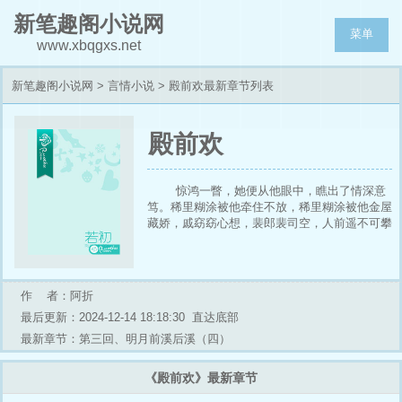
新笔趣阁小说网
菜单
www.xbqgxs.net
新笔趣阁小说网
>
言情小说
> 殿前欢最新章节列表
殿前欢
惊鸿一瞥，她便从他眼中，瞧出了情深意
笃。稀里糊涂被他牵住不放，稀里糊涂被他金屋
藏娇，戚窈窈心想，裴郎裴司空，人前遥不可攀
的冷厉权臣，背地里，不过是个假正经的浪荡
子！ 裴司空早年花花轶闻：不曾娶妻，却和昙
璿王妃有一腿，无耻之至，勾结的场地包括但不
限于城楼，温泉，草甸，野山坡。 热心内侍
作 者：阿折
甲：“昙璿王妃，平城第一妖孽！假意接近裴司
最后更新：2024-12-14 18:18:30
直达底部
空，耍尽柔情蜜意，实则蓄谋害他，仅为扫清障
碍、造反弑帝！她最后死于哗变，也算罪有应
最新章节：第三回、明月前溪后溪（四）
得。”吃瓜兵士乙：“那天暴雨，裴司空跪在泥地
里，放低了姿态，只求那妖妃莫将他抛弃，却还
《殿前欢》最新章节
是被那没心肝的女人一脚踹了开。”跟风群众
丙：“说白了，还是裴司空风流，定力不佳。怎