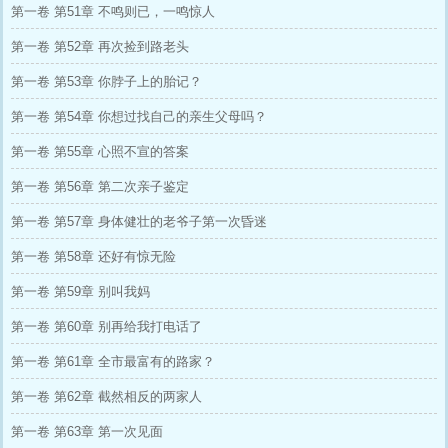
第一卷 第51章 不鸣则已，一鸣惊人
第一卷 第52章 再次捡到路老头
第一卷 第53章 你脖子上的胎记？
第一卷 第54章 你想过找自己的亲生父母吗？
第一卷 第55章 心照不宣的答案
第一卷 第56章 第二次亲子鉴定
第一卷 第57章 身体健壮的老爷子第一次昏迷
第一卷 第58章 还好有惊无险
第一卷 第59章 别叫我妈
第一卷 第60章 别再给我打电话了
第一卷 第61章 全市最富有的路家？
第一卷 第62章 截然相反的两家人
第一卷 第63章 第一次见面