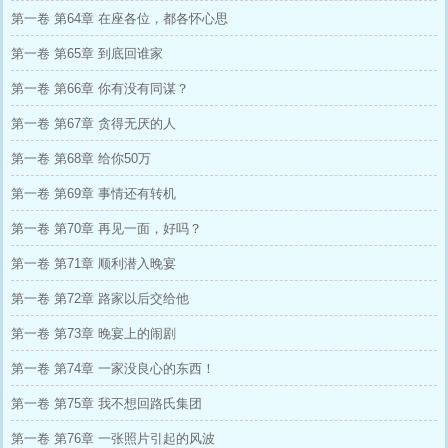
第一卷 第64章 在座各位，都各怀心思
第一卷 第65章 到底回谁家
第一卷 第66章 你有没有同谋？
第一卷 第67章 贪得无厌的人
第一卷 第68章 给你50万
第一卷 第69章 事情还有转机
第一卷 第70章 再见一面，好吗？
第一卷 第71章 顺利潜入晚宴
第一卷 第72章 路家以后交给他
第一卷 第73章 晚宴上的闹剧
第一卷 第74章 一家没良心的东西！
第一卷 第75章 我不想回路氏集团
第一卷 第76章 一张照片引起的风波