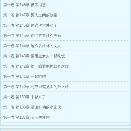
川最初只想找个乖巧听话的工具人。 却没想到
第一卷 第148章 借酒消愁
后来温顺绵羊也会带着崽跑路，剩下空荡荡的
家。 离开后的苏念琳一心带着孩子搞事业，过
第一卷 第147章 男人之间的较量
得风生水起。 远在千里之外的顾百川看着她周
围桃花不断，妒红了眼。 即使自己认祖归宗，
第一卷 第146章 你这次太冲动了
一夜之间拥有万贯家财。 他心里却只思念一
人。 “念念，我什么都不想要，只求你让我留在
第一卷 第145章 你们究竟什么关系
你身边。”
第一卷 第144章 这么多姓林的女人
第一卷 第143章 跟陌生女人一起吃饭
第一卷 第142章 第一眼看到你就喜欢你
第一卷 第141章 一起吃吧
第一卷 第140章 葫芦里究竟卖的什么药
第一卷 第139章 来都来了
第一卷 第138章 活泼好动的小家伙
第一卷 第137章 宝宝的性别