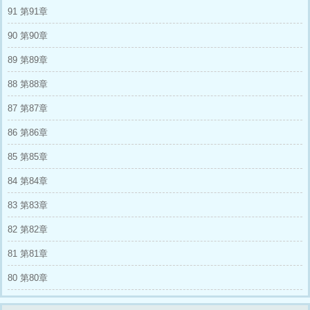
91 第91章
时：“啊啊啊炸酱面！” 系统：“你有听见我说话
吗？” 星时：“闭嘴，今天谁都别想拦着我吃炸酱
90 第90章
面！” 系统：“启动一级惩罚程序，倒计时3秒。”
星时站着没动。 片刻后，他诚恳发问：“还没好
89 第89章
吗，难道你们的时间流速和我们不一样？” 系
统：“？” 符修宁：“？” 系统卡了一下：“你没
88 第88章
事？” 星时：“哦，这意思是已经惩罚完了呗，就
这啊？” 他开心：“那我去买炸酱面了，拜拜~”
87 第87章
系统有点紊乱：“……不是，你为什么会没
事？！”
86 第86章
85 第85章
84 第84章
83 第83章
82 第82章
81 第81章
80 第80章