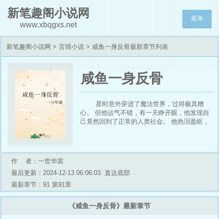
新笔趣阁小说网
菜单
www.xbqgxs.net
新笔趣阁小说网
>
言情小说
> 咸鱼一身反骨最新章节列表
咸鱼一身反骨
星时意外穿进了魔法世界，过得极其糟
心。 但他运气不错，有一天睁开眼，他发现自
己竟然回到了正常的人类社会。 他热泪盈眶，
决定好好享受生活。 可这个时候，脑海响起了
一个声音。 【系统99，成功绑定宿主】 符修宁
某天突然能在别人身上听见系统的声音。 它们
和宿主都有一个共同目标，就是攻略他。 他们
作 者：一世华裳
围着他，全都不怀好意。 他逗猫似的虐了一批
最后更新：2024-12-13 06:06:03
直达底部
又一批，这天又听见了熟悉的开场—— 【系统
99，成功绑定宿主】 【宿主请按要求攻略任务
最新章节：91 第91章
对象，否则抹杀】 符修宁心里一笑，思考怎么
解决这一个，却听到了接下来的对话。 星时：
《咸鱼一身反骨》最新章节
“太好了！炸酱面！” 系统：“宿主……” 星时：
“是炸酱面的味道！” 系统：“宿主，请你……” 星