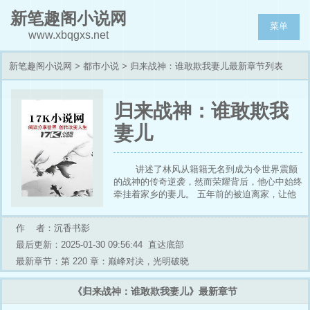
新笔趣阁小说网
菜单
www.xbqgxs.net
新笔趣阁小说网
>
都市小说
> 归来战神：谁敢欺我妻儿最新章节列表
归来战神：谁敢欺我
妻儿
讲述了林风从籍籍无名到成为令世界震颤
的战神的传奇逆袭，然而荣耀背后，他心中始终
牵挂着家乡的妻儿。 五年前的被迫离家，让他
满心愧疚，本以为家人能平安度日，却未料归乡
时竟发现妻儿遭受欺凌，家门被砸，母女更是被
作 者：沉香书影
歹人掳走，生命受到威胁。 林风怒发冲冠，战
神之威彻底爆发，单枪匹马闯入虎穴，以雷霆手
最后更新：2025-01-30 09:56:44
直达底部
段将那些小喽啰打得落花流水，成功解救出妻
最新章节：第 220 章：巅峰对决，光明破晓
女。 但他深知，这一切的背后定有幕后黑手在
操控，仇恨的火焰在心中熊熊燃烧，绝不就此罢
《归来战神：谁敢欺我妻儿》最新章节
休。 于是，林风抱着女儿，牵着妻子，踏上了
彻查真相、血洗仇恨的复仇之路。 在这繁华都