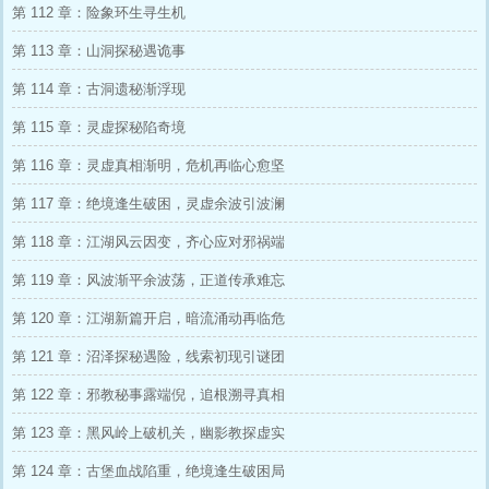
第 112 章：险象环生寻生机
第 113 章：山洞探秘遇诡事
第 114 章：古洞遗秘渐浮现
第 115 章：灵虚探秘陷奇境
第 116 章：灵虚真相渐明，危机再临心愈坚
第 117 章：绝境逢生破困，灵虚余波引波澜
第 118 章：江湖风云因变，齐心应对邪祸端
第 119 章：风波渐平余波荡，正道传承难忘
第 120 章：江湖新篇开启，暗流涌动再临危
第 121 章：沼泽探秘遇险，线索初现引谜团
第 122 章：邪教秘事露端倪，追根溯寻真相
第 123 章：黑风岭上破机关，幽影教探虚实
第 124 章：古堡血战陷重，绝境逢生破困局