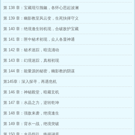
第 138 章：宝藏现引觊觎，各怀心思起波澜
第 139 章：幽影教至风云变，生死抉择守义
第 140 章：绝境逢生转机现，合破敌护宝藏
第 141 章：匣中秘术初现，众人各显神通
第 142 章：秘术迷踪，暗流涌动
第 143 章：幻境迷踪，真相初现
第 144 章：能量源的秘密，幽影教的阴谋
第145章：深入探寻，再遇危机
第 146 章：神秘殿堂，暗藏玄机
第 147 章：水晶之力，逆转乾坤
第 148 章：强敌来袭，绝境逢生
第 149 章：背水一战，绝境突破
第 150 章：水晶指引，终揭谜底