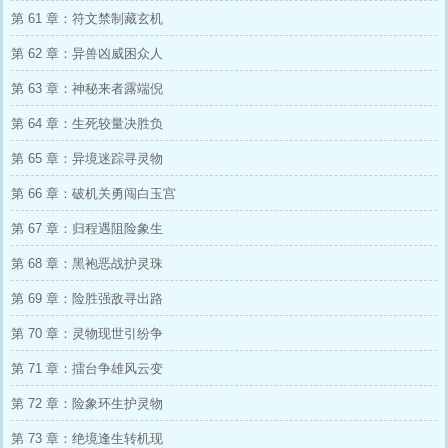
第 61 章：符文禁制藏玄机
第 62 章：异兽凶威困众人
第 63 章：神秘来者露端倪
第 64 章：生死较量决胜负
第 65 章：异境迷踪寻灵物
第 66 章：破机关勇闯白玉宫
第 67 章：归程遇阻险象生
第 68 章：黑袍恶战护灵珠
第 69 章：险胜强敌寻出路
第 70 章：灵物现世引纷争
第 71 章：擂台争雄风云变
第 72 章：险象环生护灵物
第 73 章：绝境逢生转机现