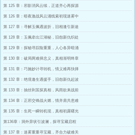
第 125 章：邪影消风云续，正道齐心再探源
第 126 章：暗夜激战风云涌线索初现迷雾中
第 127 章：寻解玉佩遇波折，旧相逢引新途
第 128 章：玉佩牵出江湖秘，旧怨新仇织处
第 129 章：探秘寻踪险重重，人心各异暗涌
第 130 章：破局两难择忠义，真相渐明终章
第 131 章：巧施妙计寻转机，情义难再抉择
第 132 章：绝境逢生遇援手，旧怨新仇起波
第 133 章：抽丝剥茧探真相，风雨欲来战前
第 134 章：正邪交锋战火燃，情并肩共患难
第 135 章：生死一瞬转机现，真相初露曙光
第136章：洞外异状引波澜，探寻宝藏启程
第 137 章：迷雾重重寻宝藏，齐合力破难关