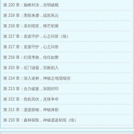
市之中，各方势力盘根错节，可林风毫不畏惧，
第 220 章：巅峰对决，光明破晓
凭借着无双战力与过人智慧，抽丝剥茧，誓要将
那些妄图伤害他家人的势力连根拔起，让他们为
第 219 章：黑暗来袭，战前风云
所做的恶行付出惨痛代价。 一场惊心动魄、爱
恨交织的护亲复仇大戏就此拉开帷幕，邀你一同
第 218 章：圣剑现世，锋芒初展
见证战神的怒火与柔情。
第 217 章：直面守护，心之问答（续）
第 217 章：直面守护，心之问答
第 216 章：幻境考验，信任如磐
第 215 章：石门谜题，宫殿初入
第 214 章：深入迷林，神秘之地现端倪
第 213 章：合力破敌，加固封印
第 212 章：危机四伏，灵珠争夺
第 211 章：遗迹探秘，神秘身影
第 210 章：森林探险，神秘遗迹初现（续）