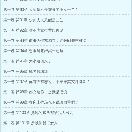
第一卷 第90章 大帅是不是该褒奖小女一二？
第一卷 第91章 少帅夫人只能是曲兰
第一卷 第92章 满不满意得看过再说
第一卷 第93章 谁来为他寒添衣，谁来问他粥可温
第一卷 第94章 想跟阿爸姆妈一起睡
第一卷 第95章 大小姐回来了
第一卷 第96章 威灵顿城堡
第一卷 第97章 你有没有想过，小弟弟其实是哥哥？
第一卷 第98章 都交给你，当我是摆设
第一卷 第99章 在床上你怎么不说请自重呢？
第一卷 第100章 把她的东西都给我丢出去
第一卷 第101章 所以你就打女人