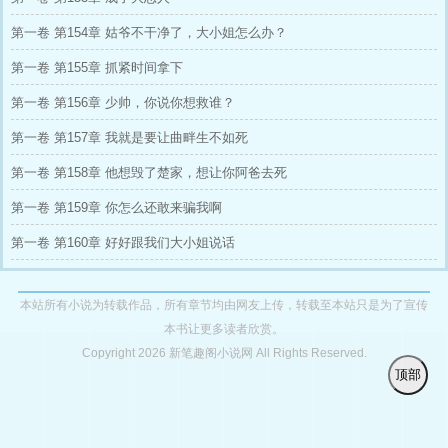
第一卷 第154章 姑爷不干净了，大小姐怎么办？
第一卷 第155章 抓紧时间拿下
第一卷 第156章 少帅，你说你想救谁？
第一卷 第157章 我就是要让曲畔生不如死
第一卷 第158章 他想毁了楚家，想让你阿爸去死
第一卷 第159章 你怎么还敢来骗我啊
第一卷 第160章 好好跟我们大小姐说话
本站所有小说为转载作品，所有章节均由网友上传，转载至本站只是为了宣传
本书让更多读者欣赏。
Copyright 2026 新笔趣阁小说网 All Rights Reserved.
顶部