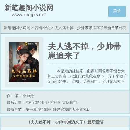
新笔趣阁小说网
菜单
www.xbqgxs.net
新笔趣阁小说网
>
言情小说
> 夫人逃不掉，少帅带崽追来了最新章节列表
夫人逃不掉，少帅带
崽追来了
本是定的娃娃亲，曲家却阿爸看不惯楚大
帅三妻四妾，把宝贝女儿藏在乡下，弄了个假千
金应付婚事。 谁知，阴差阳错，宝贝女儿救下
受伤的少帅，两个人不问身世，不求富贵，只求
相濡以沫。 奈何，一朝误会因爱生恨，五年
作 者：不系舟
后，曲畔归来复仇，却见那狠心活埋她的少帅身
边多了个小豆丁。 小豆丁长得像缩小版的少
最后更新：2025-02-18 12:20:49
直达底部
帅，还追着叫她姆妈。而本该与假千金完婚的少
最新章节：第一卷 第160章 好好跟我们大小姐说话
帅却红着眼要她负责，她不同意便要巧取豪
夺……
《夫人逃不掉，少帅带崽追来了》最新章节