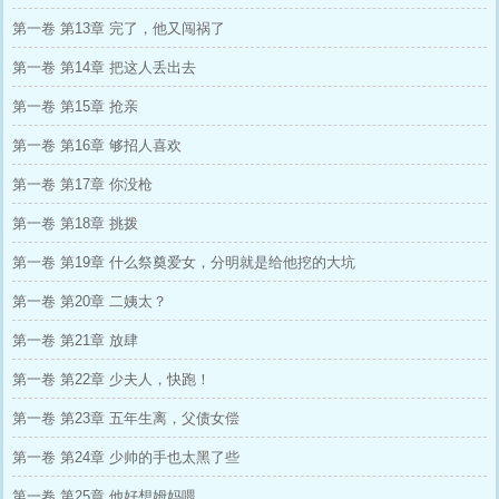
第一卷 第13章 完了，他又闯祸了
第一卷 第14章 把这人丢出去
第一卷 第15章 抢亲
第一卷 第16章 够招人喜欢
第一卷 第17章 你没枪
第一卷 第18章 挑拨
第一卷 第19章 什么祭奠爱女，分明就是给他挖的大坑
第一卷 第20章 二姨太？
第一卷 第21章 放肆
第一卷 第22章 少夫人，快跑！
第一卷 第23章 五年生离，父债女偿
第一卷 第24章 少帅的手也太黑了些
第一卷 第25章 他好想姆妈喂