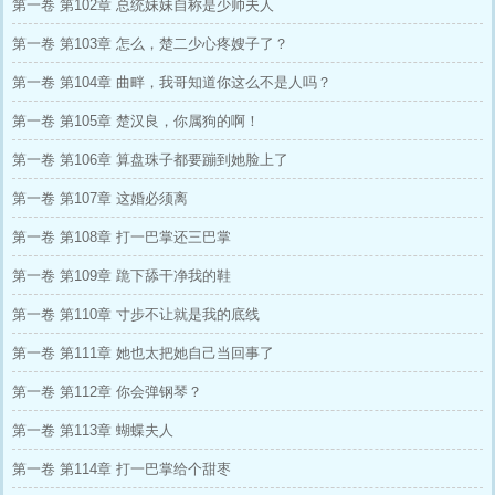
第一卷 第102章 总统妹妹自称是少帅夫人
第一卷 第103章 怎么，楚二少心疼嫂子了？
第一卷 第104章 曲畔，我哥知道你这么不是人吗？
第一卷 第105章 楚汉良，你属狗的啊！
第一卷 第106章 算盘珠子都要蹦到她脸上了
第一卷 第107章 这婚必须离
第一卷 第108章 打一巴掌还三巴掌
第一卷 第109章 跪下舔干净我的鞋
第一卷 第110章 寸步不让就是我的底线
第一卷 第111章 她也太把她自己当回事了
第一卷 第112章 你会弹钢琴？
第一卷 第113章 蝴蝶夫人
第一卷 第114章 打一巴掌给个甜枣