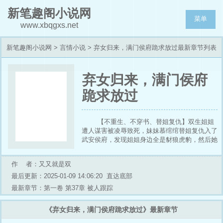
新笔趣阁小说网
菜单
www.xbqgxs.net
新笔趣阁小说网
>
言情小说
> 弃女归来，满门侯府跪求放过最新章节列表
弃女归来，满门侯府
跪求放过
【不重生、不穿书、替姐复仇】双生姐姐
遭人谋害被凌辱致死，妹妹慕绾绾替姐复仇入了
武安侯府，发现姐姐身边全是豺狼虎豹，然后她
杀疯了! 渣爹宠妾灭妻苛待姐姐，杀了，剁成渣
喂狗! 绿茶继妹嫉妒姐姐有好姻缘，成全她，将
作 者：又又就是双
她送给全京城的乞丐。 阴私歹毒的继母，挖去
双眼，剁去四肢做成人彘! 人人都道武安侯府出
最后更新：2025-01-09 14:06:20
直达底部
了个蛇蝎心肠的嫡女，遭世人厌弃，必然会孤独
最新章节：第一卷 第37章 被人跟踪
终老。 却不想，她是摄政王的心尖宠，“本王的
准王妃嚣张点怎么了？谁敢不服?” 慕绾绾:“王
《弃女归来，满门侯府跪求放过》最新章节
爷，请放手，你认错人了。” 战神将军:“谁敢抢
我绾绾?找死!”