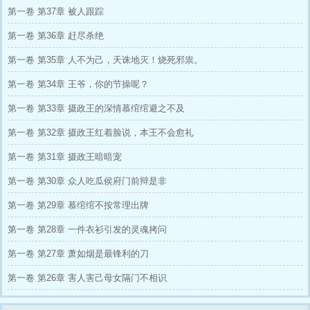
第一卷 第37章 被人跟踪
第一卷 第36章 赶尽杀绝
第一卷 第35章 人不为己，天诛地灭！烧死邪祟。
第一卷 第34章 王爷，你的节操呢？
第一卷 第33章 摄政王的深情慕绾绾避之不及
第一卷 第32章 摄政王红着脸说，本王不会愈礼
第一卷 第31章 摄政王暗暗宠
第一卷 第30章 众人吃瓜侯府门前辩是非
第一卷 第29章 慕绾绾不按常理出牌
第一卷 第28章 一件衣衫引发的灵魂拷问
第一卷 第27章 萧如烟是最锋利的刀
第一卷 第26章 害人害己母女隔门不相识