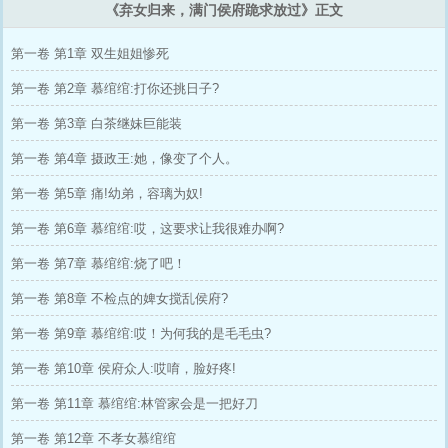
《弃女归来，满门侯府跪求放过》正文
第一卷 第1章 双生姐姐惨死
第一卷 第2章 慕绾绾:打你还挑日子?
第一卷 第3章 白茶继妹巨能装
第一卷 第4章 摄政王:她，像变了个人。
第一卷 第5章 痛!幼弟，容璃为奴!
第一卷 第6章 慕绾绾:哎，这要求让我很难办啊?
第一卷 第7章 慕绾绾:烧了吧！
第一卷 第8章 不检点的婢女搅乱侯府?
第一卷 第9章 慕绾绾:哎！为何我的是毛毛虫?
第一卷 第10章 侯府众人:哎唷，脸好疼!
第一卷 第11章 慕绾绾:林管家会是一把好刀
第一卷 第12章 不孝女慕绾绾