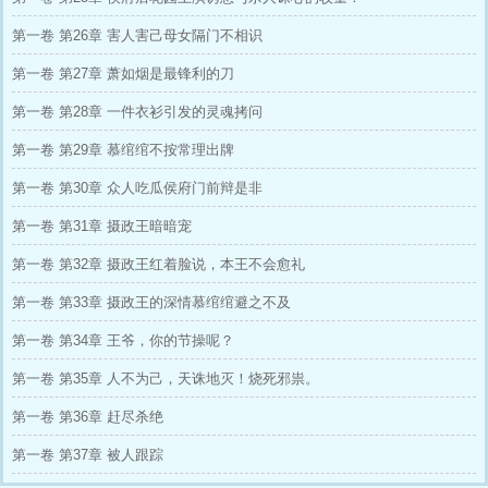
第一卷 第26章 害人害己母女隔门不相识
第一卷 第27章 萧如烟是最锋利的刀
第一卷 第28章 一件衣衫引发的灵魂拷问
第一卷 第29章 慕绾绾不按常理出牌
第一卷 第30章 众人吃瓜侯府门前辩是非
第一卷 第31章 摄政王暗暗宠
第一卷 第32章 摄政王红着脸说，本王不会愈礼
第一卷 第33章 摄政王的深情慕绾绾避之不及
第一卷 第34章 王爷，你的节操呢？
第一卷 第35章 人不为己，天诛地灭！烧死邪祟。
第一卷 第36章 赶尽杀绝
第一卷 第37章 被人跟踪