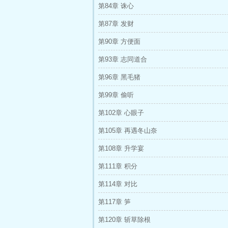
第84章 诛心
第87章 发财
第90章 方便面
第93章 志同道合
第96章 黑毛猪
第99章 偷听
第102章 心眼子
第105章 再遇冬山奈
第108章 升学宴
第111章 积分
第114章 对比
第117章 笋
第120章 斩草除根