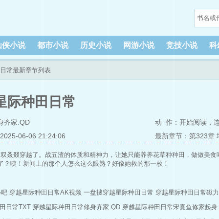
仙侠小说
都市小说
历史小说
网游小说
竞技小说
科
田日常最新章节列表
星际种田日常
身齐家.QD
动 作：
开始阅读
，
5-06-06 21:24:06
最新章节：第323章 
又双叒叕穿越了。战五渣的体质和精神力，让她只能养养花草种种田，做做美食
了？咦！新闻上的那个人怎么这么眼熟？好像她救的那一枚！
心吧
穿越星际种田日常AK视频
一盘搜穿越星际种田日常
穿越星际种田日常磁力
田日常TXT
穿越星际种田日常修身齐家.QD
穿越星际种田日常宋熹鱼修家起身