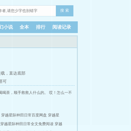
搜 索
幻小说
全本
排行
阅读记录
连载，
直达底部
塔可
喝喝茶，顺手救救人什么的。 哎！怎么一不
穿越星际种田日常百度网盘
穿越星
穿越星际种田日常全文免费阅读
穿越