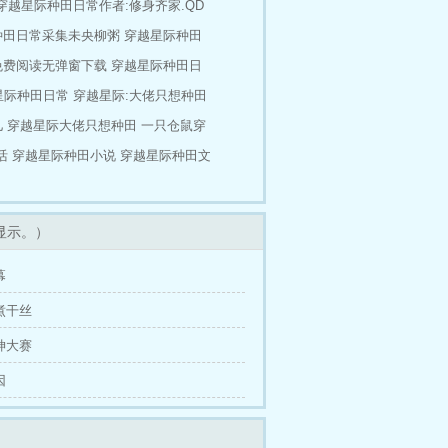
穿越星际种田日常作者:修身齐家.QD
种田日常采集未央柳粥
穿越星际种田
免费阅读无弹窗下载
穿越星际种田日
星际种田日常
穿越星际:大佬只想种田
儿
穿越星际大佬只想种田
一只仓鼠穿
活
穿越星际种田小说
穿越星际种田文
显示。）
幕
大煮干丝
厨神大赛
因