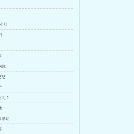
仁小肚
毛牛
事
锅炖
悠悠
学
换方向？
估
异兽暴动
雾