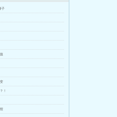
狮子
染值
局变
心？！
书馆