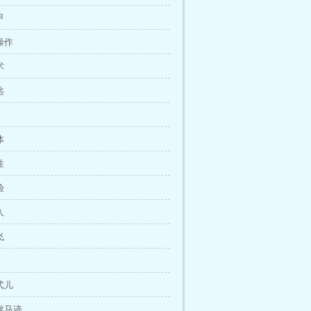
甲
操作
术
匙
体
性
验
入
飞
式儿
蛛丝马迹