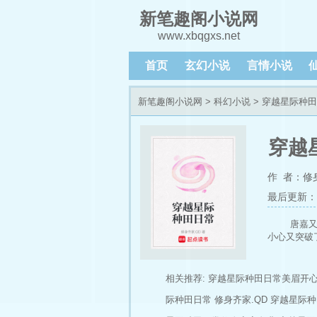
新笔趣阁小说网
www.xbqgxs.net
首页
玄幻小说
言情小说
新笔趣阁小说网
>
科幻小说
> 穿越星际种
穿越
作 者：修
最后更新：202
唐嘉
小心又突破
相关推荐:
穿越星际种田日常美眉开
际种田日常 修身齐家.QD
穿越星际种