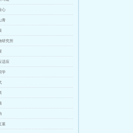
业心
山青
级
植物研究所
醒
适应适应
同学
代
票
猫
响
虹堇