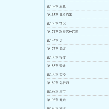
第162章 蓝色
第165章 寻植启示
第168章 端倪
第171章 联盟高校联赛
第174章 谋
第177章 风评
第180章 等你
第183章 昏迷
第186章 暂停
第189章 分析师
第192章 集市
第195章 开始
第198章 梅城