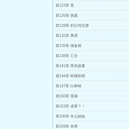
第123章 查
第126章 挑拨
第129章 积分对抗赛
第132章 离谱
第135章 储备粮
第138章 汇合
第141章 黑色能量
第144章 柑橘和橙
第147章 白桦林
第150章 莲藕
第153章 成果？！
第156章 冬山姐妹
第159章 单善