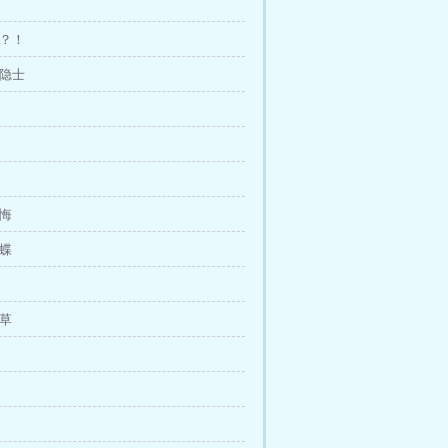
家？！
竹隐士
和悔
香蝶
蓼草