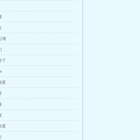
赌
名
彩湖
幻
好了
r
崖星
荷
核
宠
泉星
行