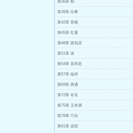
第36章 稻
第39章 出事
第42章 音痴
第45章 红薯
第48章 面包店
第51章 谈
第54章 喜和悲
第57章 临停
第69章 再遇
第72章 冬瓜
第75章 玉米酒
第78章 巧合
第81章 设想