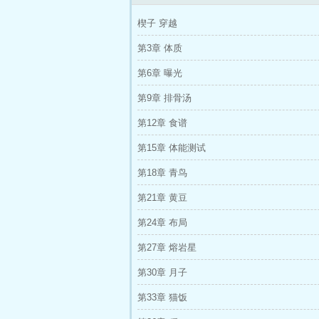
楔子 穿越
第3章 体质
第6章 曝光
第9章 排骨汤
第12章 食谱
第15章 体能测试
第18章 青鸟
第21章 黄豆
第24章 布局
第27章 熔岩星
第30章 月子
第33章 猫饭