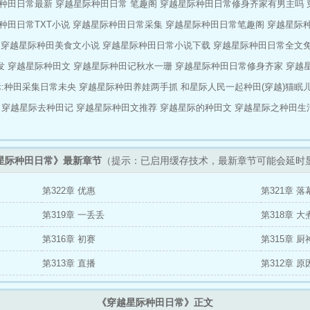
种田日常最新
穿越星际种田日常 笔趣阁
穿越星际种田日常修身齐家有男主吗
种田日常TXT小说
穿越星际种田日常采集
穿越星际种田日常笔趣阁
穿越星际
穿越星际种田美食文小说
穿越星际种田日常小说下载
穿越星际种田日常全文
发
穿越星际种田文
穿越星际种田记秋水一珊
穿越星际种田日常修身齐家
穿越
:种田采集日常未央
穿越星际种田养娃两手抓
和星际人民一起种田(穿越)猫眠
穿越星际去种田记
穿越星际种田文推荐
穿越星际的种田文
穿越星际之种田生
星际种田日常》最新章节
（提示：已启用缓存技术，最新章节可能会延时
第322章 优惠
第321章 落
第319章 一丢丢
第318章 
第316章 初赛
第315章 
第313章 直播
第312章 原
《穿越星际种田日常》正文