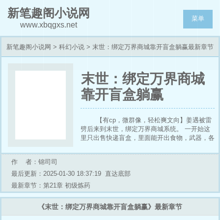
新笔趣阁小说网
菜单
www.xbqgxs.net
新笔趣阁小说网
>
科幻小说
> 末世：绑定万界商城靠开盲盒躺赢最新章节
列表
末世：绑定万界商城
靠开盲盒躺赢
【有cp，微群像，轻松爽文向】姜遇被雷
劈后来到末世，绑定万界商城系统。 一开始这
里只出售快递盲盒，里面能开出食物，武器，各
种神奇的物品。 吃一块抗三天的压缩饼干，一
瓶抵五升的矿泉水，还有对隐藏气息的雨衣，速
作 者：锦司司
度增益的鞋子……甚至还有修行功法！ 为了升
级商城，姜遇决定对外出售盲盒，一起做大做
最后更新：2025-01-30 18:37:19
直达底部
强！正所谓，搏一搏单车变摩托，没想到，出现
最新章节：第21章 初级炼药
了一批狠人，直接起飞跨入末世修仙阶段。
——盲盒开出一个未知神秘生物时，姜遇尝试敲
《末世：绑定万界商城靠开盲盒躺赢》最新章节
晕扔出去，让系统回收。 全都没成功，还能怎
么办，养着呗，未知生物武力值超强，还听话，