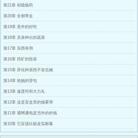
又能变成美男，不亏不亏。 后来商城升级，种
第21章 初级炼药
菜养动物就可以收获相应物资，还有连通万界的
拍卖会场。 把末世异化种挂上去，谁知道其他
第20章 全都带走
位面的人直呼，这是来自古老血脉的高级妖兽
啊！ 她居然有这么多个！
第19章 意外的好吃
第18章 灵泉种出的蔬菜
第17章 东西有用
第16章 挖矿的惊喜
第15章 异化种居然不攻击她
第14章 抢她的背包
第13章 速度符和大力丸
第12章 这是盲盒里的烟雾弹
第11章 通网通电是另外的价钱
第10章 它应该比较皮实耐毒