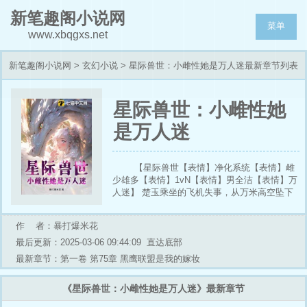
新笔趣阁小说网
菜单
www.xbqgxs.net
新笔趣阁小说网
>
玄幻小说
> 星际兽世：小雌性她是万人迷最新章节列表
星际兽世：小雌性她
是万人迷
【星际兽世【表情】净化系统【表情】雌
少雄多【表情】1vN【表情】男全洁【表情】万
人迷】 楚玉乘坐的飞机失事，从万米高空坠下
的她本以为自己死定了。 却没想到她掉在了一
个奇怪的森林里，好巧不巧的还砸在了一个长着
作 者：暴打爆米花
兽耳的男人身上，同时绑定了净化系统。 系统
说楚玉只要获得足够的净化值，就能获得相应的
最后更新：2025-03-06 09:44:09
直达底部
奖励和能力。 看着眼前已经失控变回狼的兽
最新章节：第一卷 第75章 黑鹰联盟是我的嫁妆
人，楚玉按照系统的提示为他净化…… 后来楚
玉的净化能力越来越强，实力也越来越强，并且
《星际兽世：小雌性她是万人迷》最新章节
身边的雄性也越来越多，一个个可怜兮兮的看着
她，要和她结契…… 楚玉轻阖双眸，双手合