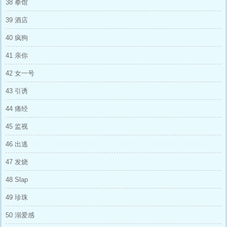
38 拳馆
39 酒店
40 疯狗
41 亲你
42 女一号
43 引诱
44 痛经
45 监视
46 出逃
47 发烧
48 Slap
49 珍珠
50 溺爱感