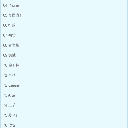
64 Phone
65 贵圈真乱
66 打脸
67 初雪
68 煮青梅
69 婚戒
70 跑不掉
71 耳孕
72 Caesar
73 After
74 上药
75 爱马仕
76 软饭