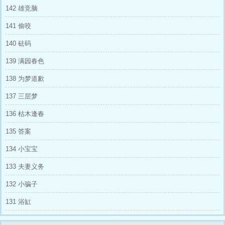
142 雄竞脑
来求复合的影帝终于打通尹棘的电话。 不料，
接电话的，竟是刚将他娱乐公司收购的大股东
141 偷咬
——原丛荆。 “找我太太？”原丛荆单手撑着凌乱
的床面，坐起身，公狗腰劲瘦有力，腹肌线条分
140 砝码
明，充斥着男性的蛮荒之美，他懒懒捞起烟盒，
低头，刚要用薄唇衔起一根。 这时，体力不支
139 满园春色
的女人发出轻喃。 他转而看向她，眼底透着迷
恋和痴缠，像对待珍宝般，俯身去吻她的额头。
138 为梦道歉
随即冷着嗓，对电话那头震惊的影帝，拒绝道：
“我太太很累，需要休息。” - 圈里盛传，影后尹
137 三层梦
棘的身后，有位背景成谜的大人物，流言甚嚣尘
上，一组氛围感顶级的照片也在全网爆红——
136 枯木逢春
是夜京市初雪，沿途灯火昏芒。 男人的轮廓矜
贵迷人，一袭沉黑色克龙比大衣衬出修挺身形，
135 答案
他侧起头，眼神宠溺，去听怀中女人的耳语，又
抱着她，款款走向私人飞机。 网友很快扒出他
134 小宝宝
身份——中俄混血，神级浓颜，不仅是京城顶豪
原家的公子哥，外公还是寡头巨鳄，自立门户创
133 夫妻义务
办的科技集团市值千亿。 彼时，伦敦苏富比拍
卖行。 原丛荆正为尹棘竞拍天价珠宝，相熟的
132 小骗子
公子哥难免调侃。 男人懒懒转眼，语气骄狂：
“自己宠大的，我不惯着，谁惯？” 直到他晒出两
131 浴缸
本鲜红的结婚证，并@了尹棘。 【是从小就想
娶回家的太太。】 网友后知后觉：这哪是什么