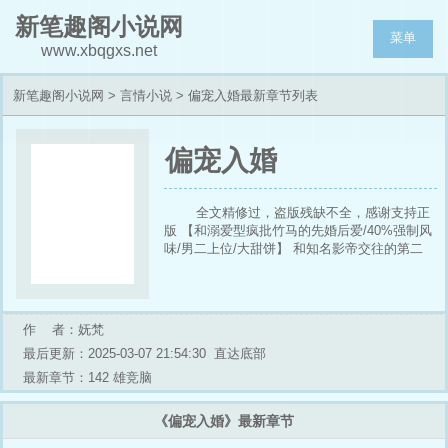
新笔趣阁小说网
菜单
www.xbqgxs.net
新笔趣阁小说网
>
言情小说
> 偏宠入婚最新章节列表
偏宠入婚
全文精修过，盗版残缺不全，感谢支持正
版 【和溺爱型疯批竹马的先婚后爱/40%强制风
味/男二上位/大甜饼】 和知名影帝交往的第二
年。 尹棘意外发现，原来她只是一个卑微的替
身，为了捧白月光，对方甚至让她进影棚，做她
的舞替。 狼狈提出分手后，她被堵了出道的
路，直到被她毁过娃娃亲的竹马找上她—— 阔
作 者：妩梵
别多年，曾经桀骜难驯的少年，已是圈里的顶级
最后更新：2025-03-07 21:54:30
直达底部
资本。 原丛荆表情懒恹，递她一份协议：“忍不
了渣男欺负你，想给你撑个腰，把你捧红。” 尹
最新章节：142 雄竞脑
棘：“对赌协议吗？” 原丛荆淡声：“婚前协议。”
尹棘：“你说什么？” “帮我应付好老爷子。” 他默
《偏宠入婚》最新章节
默揿灭烟头猩红的焰火，掩住眼底浓烈占有欲，
提出交易：“你会得到最好的资源。” - 某一天。