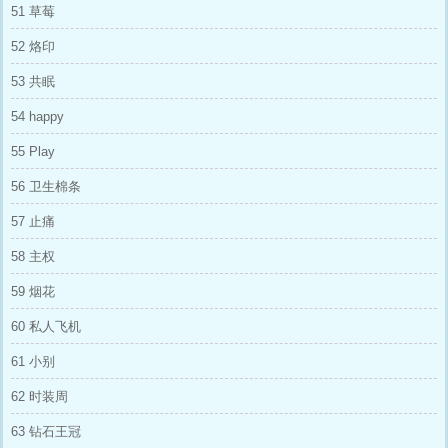
51 草莓
52 烙印
53 共眠
54 happy
55 Play
56 卫生棉条
57 止痛
58 主权
59 烟花
60 私人飞机
61 小别
62 时装周
63 钻石王冠