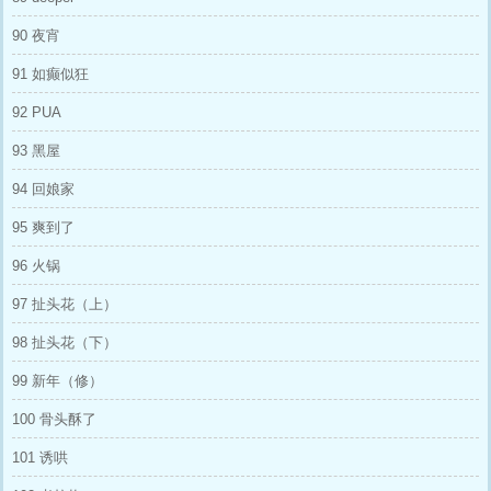
90 夜宵
91 如癫似狂
92 PUA
93 黑屋
94 回娘家
95 爽到了
96 火锅
97 扯头花（上）
98 扯头花（下）
99 新年（修）
100 骨头酥了
101 诱哄