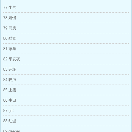
77 生气
78 娇惯
79 同房
80 醋意
81 家暴
82 平安夜
83 开场
84 咬痕
85 上瘾
86 生日
87 gift
88 红温
89 deeper