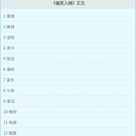
金主？ 这分明是一直觊觎青梅的恶犬竹马，还
《偏宠入婚》正文
是影后老婆的头号毒唯！ 看文指南—— 1：温
柔清冷女明星VS痞坏偏执京圈资本，这是表人
1 重逢
设，婚后实际的相处模式是：娇纵小太阳青梅x
阴湿疯批竹马 2：竹马打败天降，搞替身的渣男
2 舞替
影帝会火葬场，含雄竞和修罗场 3：本质是篇先
婚后爱的甜文，有大量的贴贴和婚后恋爱日常
3 进组
4：会写女主事业线，但更在乎故事完整度和人
物动机，非快节奏爽文，但前摇结束会很爽 5:
4 房卡
1V1SC，男主坏种疯批，墙纸爱体质，为了女
主搞纯爱，守男德，服务和炒饭技术好，和女主
5 禁忌
有体型差，人后是黏人大狼狗。 PS—— *无原
型，有私设，娱乐圈和商业背景架空，请勿代入
6 毒蛇
现实 *土狗玛丽苏文学，博君消遣，阅读过程中
有任何不适请及时止损，戾气的评论会伤财气，
7 家长
祝大家都能找到喜欢的小说～ 初版文案记录于
2022.12 #同系列京圈豪门娱乐圈文《春意迟
8 斗鱼
迟》，专栏求收藏～# 【狗血酸爽/但风格轻松
沙雕/轻喜剧】 身为沪圈的顶豪千金。 顾意浓生
9 童话
了张国色天香的绝美脸蛋，还是影视业手握资本
的大导演。 有网友扒出她的个人资产—— 在京
10 晚钟
她住带停机坪的顶楼大平层；在沪她有多套租界
区公馆的产权；通勤出差时，劳斯莱斯幻影和湾
11 电梯
流飞机只是基本标配。 集团千金的衣食住行，
样样拔尖。 陪睡的朋友，自然也最顶级。 三十
12 颤栗