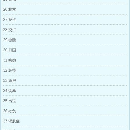
道：“那个蠢货竟然还让你住这么破的酒店。” 顾
意浓：“……” ＃甩掉PY大佬后，他黑化了＃ ＃
26 柏林
她也发现自己意外怀孕了＃ ＃大佬质量高，她
决定干脆借种当妈＃ ＃大佬不同意只做孩子生
27 拉丝
物意义上的父亲，只能横刀夺爱了。＃ ＃因为
大佬黑化后太可怕了。＃ ＃所以她只好跟他先
28 交汇
婚后爱了＃ 一句话简介：和邪贵腹黑大佬的先
婚（孕）后爱 看文指南—— （1）：男主和影
29 微醺
帝都是年上型处男，都守男德，都配得上女主角
（2）：作者觉得女主不渣，她只是以自己为本
30 归国
位，在享受快乐的人生，对女主要求苛刻的慎
看，建议看的时候别带脑子，一起快乐 （3）：
31 哄她
一贯风格，带有墙纸风味的甜文，男主黑化后是
平静型疯批，但婚后就是典型的大房型男主 PS
32 坏掉
—— 大房型男主特指，为了妻子的荣耀，示外
的仪容仪表，必须高贵优雅，努力工作，努力打
33 婚房
理家业，还要帮扶妻子的事业。 妻子心情不好
时，会做耐心倾听的解语花，学识渊博，擅长排
34 蛮暴
忧解难，妻子在跟他交流后，会有茅塞顿开之
感。 因为妻子过于耀眼，大房时常会有身为正
35 出道
宫丈夫的危机感，表面依旧端庄得体，实际心里
36 欺负
阴暗爬行，经常会认真思考，怎样才能让她更爱
他一点~
37 渴肤症