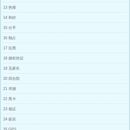
万一晚的宝格丽酒店套房内。 顾意浓如约和对
方共度良宵。 “下次约哪儿？”男人的嗓音低沉好
13 热搜
听，微微敛目，削瘦分明的手指，挑起她的发
丝，慢条斯理地用风筒吹干。 身为原氏集团的
14 和好
掌权人。 也是京圈身份最显赫的大佬，原奕迟
和她保持了三年的快乐关系。 顾意浓理所当然
15 分手
地享受着他的服务，却打算趁此和他了断：“这
么多年，我们还挺愉快的。” 原奕迟帮她吹发的
16 独占
动作顿住。 身前的女人明艳，不带留恋地说：
“不过呢，我现在有真心喜欢的男人了。” ——
17 拉黑
“所以就到这里吧，不要再见面了。” - 两个月
18 婚前协议
后。 顾意浓的小腹微微隆起，特地换上平底的
雪地靴，和热恋中的影帝男友去北海道看雪。
19 见家长
男友温柔体贴，去市集采买食材，打算为她洗手
作羹汤。 顾意浓则独自回到温泉酒店的客房。
20 四合院
进了门，她险些惊呼出声。 “好久不见。”原弈迟
的眼神没有波澜，端坐在客厅的扶手椅，修挺的
21 求婚
身形隐匿于晦暗的阴影里，他摘下皮质手套，嗓
音淡淡地问，“昨天是约好的日子，你为什么不
22 黑卡
来？” 顾意浓炸了：“你是怎么进来的？！” 这
时，身后传来房卡划过门禁的声响。 买完菜的
23 领证
男友即将进室。 “还怀着我的孩子。”原奕迟不为
所动，他撩起眼皮，冷冷睨向她的小腹，漫不经
24 嵌实
心地诘问道，“就敢跟别的男人私奔？” 他站起
身，又看向她身后愕然的男友，不咸不淡地嗤笑
25 GPS