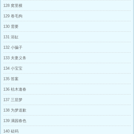
128 窝里横
129 卷毛狗
130 需要
131 浴缸
132 小骗子
133 夫妻义务
134 小宝宝
135 答案
136 枯木逢春
137 三层梦
138 为梦道歉
139 满园春色
140 砝码