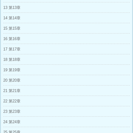
得眼都红了，有人下手抹黑造谣，有人试图截掉
13 第13章
他的资源…… 但，通通都失败了！ 云峥：哼
哼，我背后可是国家的哦(￣▽￣)／ ————
14 第14章
云峥一直都对恋爱没什么想法。 与其用那个时
间谈恋爱，不如好好演戏争取拿到更多的系统奖
15 第15章
励。 但，耐不住国家亲自给他安排了相亲。 亲
亲，你看你是要这个身高一八八胸肌超大的军哥
16 第16章
哥呢？还是要这个性格沉稳穿衣显瘦脱衣有肉的
金融圈新贵呢？ 亦或者是这个表面正经内里闷
17 第17章
骚的学术大佬呢？ 云峥只觉得头皮发麻，忙不
迭转身离开，却被人一只手搂住了腰。 “终于找
18 第18章
到你了！” 回头一看，却看到年少时期的白月
光。 季嵘在云峥死后不久也因病去世了。 只是
19 第19章
他醒来后，发现自己变成了三岁小孩，还处于另
外一个世界中。 在他极度烦躁的时候，某个声
20 第20章
音告诉他，要耐心等待。 于是，他等啊等……
等了二十多年，才看到一个同样名为云峥的小演
21 第21章
员突然在娱乐圈爆红。 脸不一样，身体也不一
22 第22章
样，唯独那双眼睛，和他心心念念的那个人一模
一样。 在那一刻，季嵘终于等来了想要的人。
23 第23章
24 第24章
25 第25章