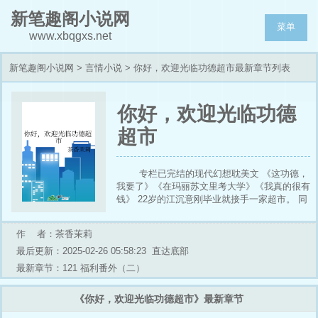
新笔趣阁小说网
菜单
www.xbqgxs.net
新笔趣阁小说网
>
言情小说
> 你好，欢迎光临功德超市最新章节列表
你好，欢迎光临功德
超市
专栏已完结的现代幻想耽美文 《这功德，
我要了》《在玛丽苏文里考大学》《我真的很有
钱》 22岁的江沉意刚毕业就接手一家超市。 同
一时间，他的亲生父母也找了过来，声称他才是
蓉省陆家的真少爷。 看着虚情假意的亲生父
作 者：茶香茉莉
母，又看着这两人身边那故作小白莲的假少爷。
江沉意想到自己师父留下来的大额财产，立刻大
最后更新：2025-02-26 05:58:23
直达底部
手一挥——是不是真少爷都不要紧，他现在姓江
最新章节：121 福利番外（二）
不姓陆！ 陆家父母没想过自己的亲儿子宁可守
着这破超市，也不愿意回家，一气之下就真的转
《你好，欢迎光临功德超市》最新章节
身离开了，想着等以后这孩子在社会上碰壁了，
就知道有钱的好处。 而假少爷自然也在暗中嘲