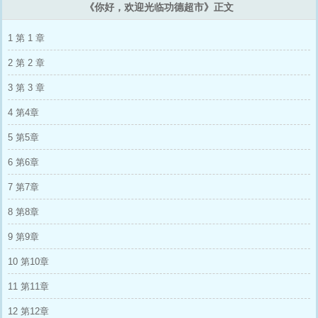
《你好，欢迎光临功德超市》正文
让我吃饱就行了…… 直到江沉意三天没从房间
里出来后，才骤然明白此吃饱非彼吃饱：） 阅
读提示 1.本文纯属虚构，宝子们不要映射现
1 第 1 章
实，文中世界也和现实不同！ 2.笔力有限，文
笔不好请见谅呜呜呜(Ｔ▽Ｔ) 3.可以批评我，但
2 第 2 章
请不要人参公鸡(Ｔ▽Ｔ)攻击其他读者也不要，
大家要和谐相处啵啵(づ￣3￣)づ 新预收 《上交
3 第 3 章
系统奖励，但没法躺平》 云峥穿书了。 坏消
4 第4章
息：他穿成了一本火葬追妻文的路人甲 好消
息：他带了个系统！ 但谁能告诉他，这个系统
5 第5章
奖励的东西怎么这么奇怪？ 他去演仙偶剧，奖
励是一把能够自动挡雨并拥有无限防御的伞。
6 第6章
他去演古偶剧，奖励是一个千年前的曜变天目
盏，还是个流落在外的真货！ 他去演悬疑剧，
7 第7章
奖励是超出现代科技水平的物件气息追踪器！
很好，这三个奖励，自己一个都没办法拿出去
8 第8章
用！！！ 没办法，云峥只能将这三个奖励通通
打包，主动找到国家上交。 那把伞被研究员拆
9 第9章
了，生产出能够自动抵挡导弹的防御布料。 宛
如装下整个宇宙的曜变天目盏，成功在博物馆大
10 第10章
放光芒，吸引国内外无数游客前来观赏。 最后
一个追踪器，上能帮助刑警追凶，下能辅助海关
11 第11章
缉毒，看得所有警察羡慕不已。 然后，被国家
接手的云峥，就过上了一年抱三、三年抱十的日
12 第12章
子——不是在拍戏就是在拍戏的路上。 有人酸