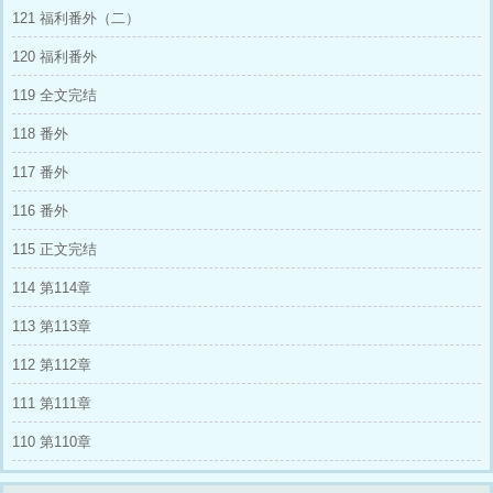
讽江沉意的天真，一个破超市竟然看得比什么都
121 福利番外（二）
重要！ 结果，不到一年的时间，这小破超市的
名声反而越来越响亮了。 ——多年不孕不育的
120 福利番外
影帝夫妇生下了一个健康的孩子 ——饱受癌症
折磨的大豆之父一夜之间病痛全消 ——代代人
119 全文完结
活不过35岁的军人家庭终于破除了诅咒 ——被
罪犯折磨到失去双眼的警察重见光明 只要客人
118 番外
有足够的功德，这家超市便什么都可以交易！
117 番外
好人不长命？江沉意偏要好人能够安安稳稳活下
去。 有人想要大把钱砸下去，逼迫江沉意进行
116 番外
交易，可最后的结局都是被超市给吐出去。 江
沉意就坐在贵妃榻上，一边嗑瓜子一边嘲笑道：
115 正文完结
说了一百遍你们都没听懂吗？想要交易？可以，
拿功德来！ 就在陆家夫妇纠结着要不要上门道
114 第114章
歉的时候，华国比他们更快一步来到了江沉意面
前，达成了友好合作的共识。 看着脸色苍白的
113 第113章
夫妇，江沉意心里直乐。 他才不要玩什么真假
少爷的戏码，蓉省首富，能有华国爸爸的拳头大
112 第112章
吗？ ———— 江沉意养了一个男人，取名为铃
铛先生。 铃铛先生可好用了，虽然呆呆木木了
111 第111章
一些，但身高一米九，宽肩窄腰有胸肌，要颜值
有颜值，要武力有武力，对外能充当保镖保护自
110 第110章
己，对内能下厨做饭喂饱自己。 当然，最大的
优点，就是免费！ 霍云溪：也不全是免费
的…… 江沉意：嗯？？？你要工资？ 霍云溪：