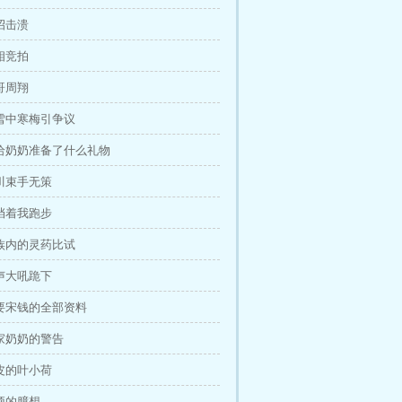
一招击溃
争相竞拍
堂哥周翔
送雪中寒梅引争议
你给奶奶准备了什么礼物
王川束手无策
别挡着我跑步
家族内的灵药比试
一声大吼跪下
我要宋钱的全部资料
周家奶奶的警告
调皮的叶小荷
谢顶的臆想