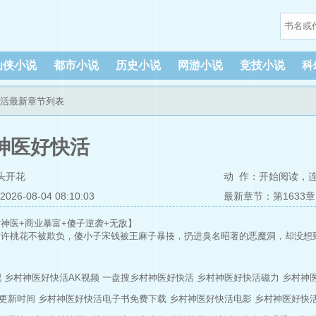
仙侠小说
都市小说
历史小说
网游小说
竞技小说
科
快活最新章节列表
神医好快活
头开花
动 作：
开始阅读
，
6-08-04 08:10:03
最新章节：第1633
神医+商业暴富+傻子逆袭+无敌】
护许桃花不被欺负，傻小子宋钱被王麻子暴揍，扔进臭名昭著的恶魔洞，却没想
让宋钱帮助自己重返仙界，莲花仙帝耗费精力，把她的毕生修为，全部传授给宋
传承的宋钱，开启了人生逆袭之路。
吧
乡村神医好快活AK视频
一盘搜乡村神医好快活
乡村神医好快活磁力
乡村神医
有阎罗十八针，可生死人肉白骨。
更新时间
乡村神医好快活电子书免费下载
乡村神医好快活电影
乡村神医好快活
夫深不可测，吊打一切宗师。
莲花天眼，可观测人的过去未来。