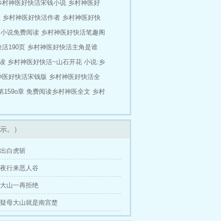
乡村神医好快活宋钱小说
乡村神医好
柱
乡村神医好快活作者
乡村神医好快
阁小说免费阅读
乡村神医好快活笔趣阁
活190页
乡村神医好快活主角是谁
读
乡村神医好快活~山石开花
小说:乡
神医好快活宋钱版
乡村神医好快活全
159o章
免费阅读乡村神医全文
乡村
示。）
 交出白虎斩
 暗夜行来恶人谷
 母大山一再拒绝
 怀疑母大山就是南宫楚