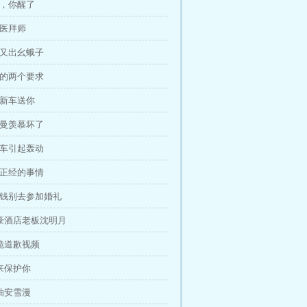
爷，你醒了
神医拜师
河又出幺蛾子
智的两个要求
辆新车送你
雪曼羡慕坏了
豪车引起轰动
点正经的事情
宋钱别去参加婚礼
帝豪酒店老板沈明月
下跪道歉视频
我来保护你
狠抽安雪漫