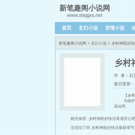
新笔趣阁小说网
www.xbqgxs.net
首页
玄幻小说
言情小说
新笔趣阁小说网
>
玄幻小说
> 乡村神医好
乡村
作 者：石
最后更新：202
【乡村
为保
花仙帝。
为了
获得
相关推荐:
乡村神医好快活美眉开心
他拥
活完结了吗
乡村神医好快活最新章节
他功
他有