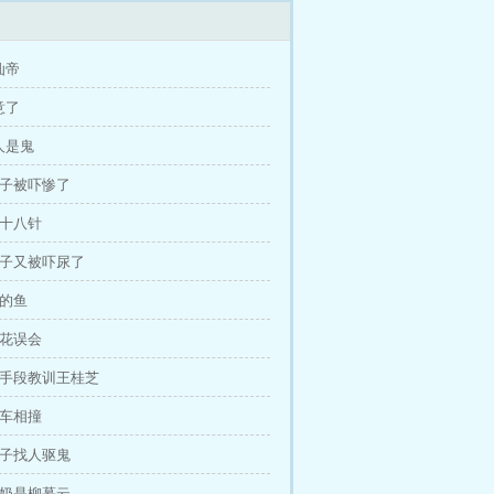
仙帝
意了
人是鬼
麻子被吓惨了
罗十八针
麻子又被吓尿了
大的鱼
桃花误会
施手段教训王桂芝
豪车相撞
麻子找人驱鬼
奶奶是柳慕云