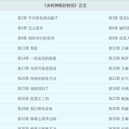
《乡村神医好快活》正文
第2章 不许欺负桃花嫂子
第3章 莲花
第5章 怎么是你
第6章 她同
第8章 我听你们的安排
第9章 你是
第11章 黑影
第12章 王
第14章 一贫如洗的家庭
第15章 阎
第17章 当初可能是阴谋
第18章 王
第20章 特殊的抓鱼方法
第21章 好
第23章 项链找到了
第24章 许
第26章 恶霸王二狗
第27章 略
第29章 我们帮你卖鱼
第30章 和
第32章 柳慕云请求治病
第33章 王
第35章 柳慕云犹豫不决
第36章 姑