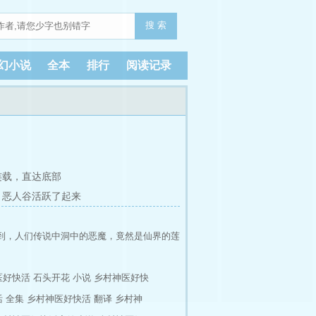
搜 索
幻小说
全本
排行
阅读记录
连载，
直达底部
章 恶人谷活跃了起来
到，人们传说中洞中的恶魔，竟然是仙界的莲
钱。
好快活 石头开花 小说
乡村神医好快
 全集
乡村神医好快活 翻译
乡村神