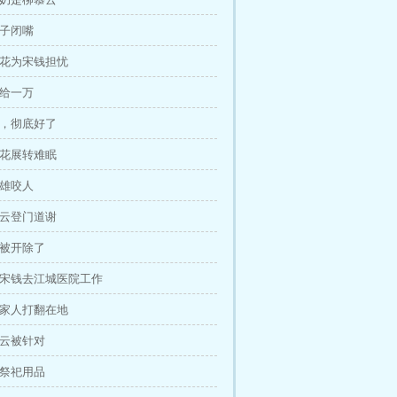
老子闭嘴
桃花为宋钱担忧
人给一万
了，彻底好了
桃花展转难眠
振雄咬人
慕云登门道谢
们被开除了
请宋钱去江城医院工作
一家人打翻在地
暮云被针对
备祭祀用品