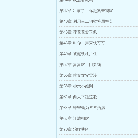
第37章 出事了，你赶紧来我家
第40章 利用王二狗收拾周桂英
第43章 莲花花瓣玉佩
第46章 叫你一声宋钱哥哥
第49章 被赵铁柱拦住
第52章 舅舅家上门要钱
第55章 前女友安雪漫
第58章 柳大小姐到
第61章 两人下跪道歉
第64章 请宋钱为爷爷治病
第67章 江城柳家
第70章 治疗受阻