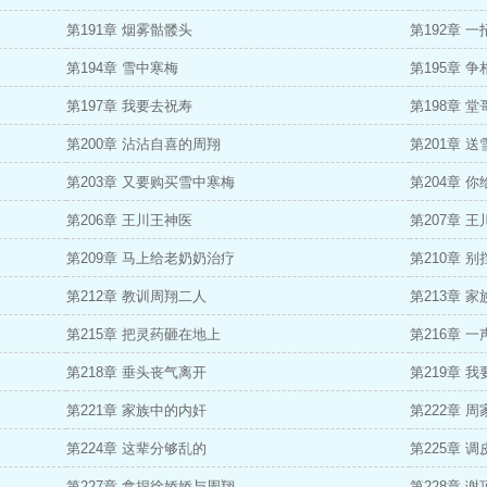
第191章 烟雾骷髅头
第192章 
第194章 雪中寒梅
第195章 
第197章 我要去祝寿
第198章 
第200章 沾沾自喜的周翔
第201章 
第203章 又要购买雪中寒梅
第204章 
第206章 王川王神医
第207章 
第209章 马上给老奶奶治疗
第210章 
第212章 教训周翔二人
第213章 
第215章 把灵药砸在地上
第216章 
第218章 垂头丧气离开
第219章 
第221章 家族中的内奸
第222章 
第224章 这辈分够乱的
第225章 
第227章 拿捏徐娇娇与周翔
第228章 