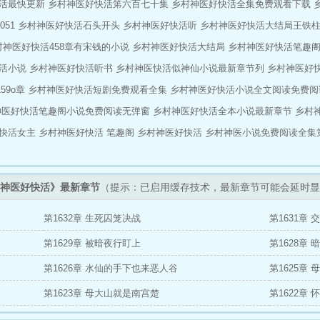
活最快更新
乡村神医好快活笫六百七十集
乡村神医好快活全集免费观看下载
子逆袭成高富帅，一步步走上人生巅峰。
51
乡村神医好快活石头开头
乡村神医好快活听
乡村神医好快活大结局王铁
村神医好快活458章有宋钱的小说
乡村神医好快活大结局
乡村神医好快活笔趣
活小说
乡村神医好快活听书
乡村神医快活似神仙小说最新章节列
乡村神医好快
9o章
乡村神医好快活短剧免费观看全集
乡村神医好快活小说全文阅读免费阅
神医好快活笔趣阁小说免费阅读无弹窗
乡村神医好快活全本小说最新章节
乡村
快活女主
乡村神医好快活 笔趣阁
乡村神医好快活
乡村神医小说免费阅读全集第
神医好快活》最新章节
（提示：已启用缓存技术，最新章节可能会延时显
第1632章 生死囚笼决战
第1631章
第1629章 被暗夜行盯上
第1628章
第1626章 水仙的手下也来恶人谷
第1625章
第1623章 母大山就是南宫楚
第1622章