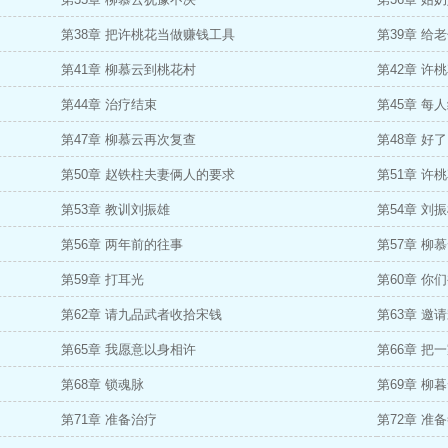
第38章 把许桃花当做赚钱工具
第39章 给
第41章 柳慕云到桃花村
第42章 许
第44章 治疗结束
第45章 每
第47章 柳慕云再次复查
第48章 好
第50章 赵铁柱夫妻俩人的要求
第51章 许
第53章 教训刘振雄
第54章 刘
第56章 两年前的往事
第57章 柳
第59章 打耳光
第60章 你
第62章 请九品武者收拾宋钱
第63章 邀
第65章 我愿意以身相许
第66章 把
第68章 锁魂脉
第69章 柳
第71章 准备治疗
第72章 准