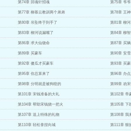
第74章 回魂针招魂
第75章 爷
第77章 柳慕云教训两个弟弟
第78章 王
第80章 吊坠终于到手了
第81章 柳
第83章 柳河说漏嘴了
第84章 柳
第86章 求大仙饶命
第87章 买
第89章 买豪车
第90章 安
第92章 傻瓜才买豪车
第93章 买
第95章 你总算来了
第96章 办
第98章 分明就是被狗咬的
第99章 劝
第101章 宋钱准备的大礼
第102章 
第104章 帮助宋钱烧一把火
第105章 
第107章 送上特殊的礼物
第108章 
第110章 轻松拿捏向城
第111章 