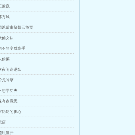
成王败寇
杀韩万城
集团以后由柳慕云负责
九天仙女诀
你想不想变成高手
有人偷菜
成立夜间巡逻队
九阶龙吟草
想不想学功夫
好像有点意思
周家奶奶的担心
玩店
把花瓶砸开