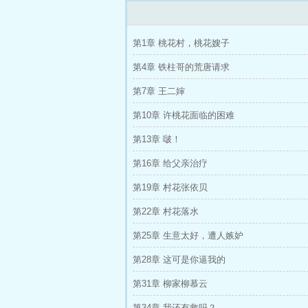
第1章 桃花村，桃花嫂子
第4章 铁柱哥的荒唐请求
第7章 王二婶
第10章 许桃花面临的困难
第13章 啵！
第16章 给父亲治疗
第19章 村花张依贝
第22章 村花落水
第25章 生意太好，遭人嫉妒
第28章 这可是你逼我的
第31章 柳家柳慕云
第34章 我还有救吗？