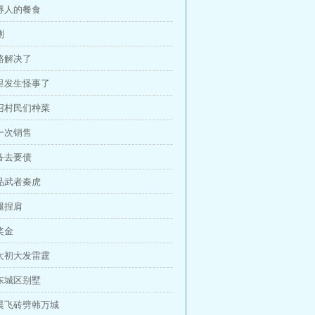
羞辱人的餐食
测
销路解决了
家里发生怪事了
号召村民们种菜
第一次销售
准备去要债
八品武者秦虎
捶腿捏肩
奖金
柳太初大发雷霆
去东城区别墅
赵晨飞砖劈韩万城