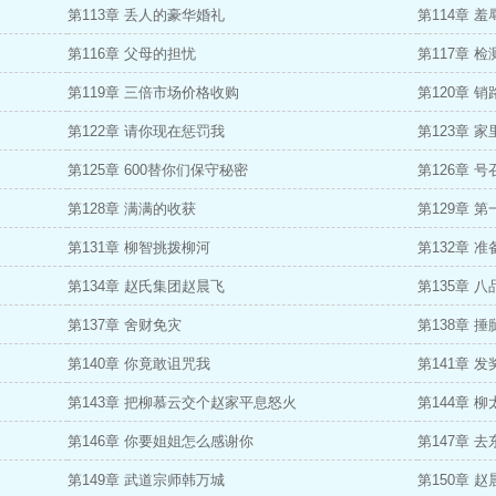
第113章 丢人的豪华婚礼
第114章 
第116章 父母的担忧
第117章 检
第119章 三倍市场价格收购
第120章 
第122章 请你现在惩罚我
第123章 
第125章 600替你们保守秘密
第126章 
第128章 满满的收获
第129章 
第131章 柳智挑拨柳河
第132章 
第134章 赵氏集团赵晨飞
第135章 
第137章 舍财免灾
第138章 
第140章 你竟敢诅咒我
第141章 发
第143章 把柳慕云交个赵家平息怒火
第144章 
第146章 你要姐姐怎么感谢你
第147章 
第149章 武道宗师韩万城
第150章 