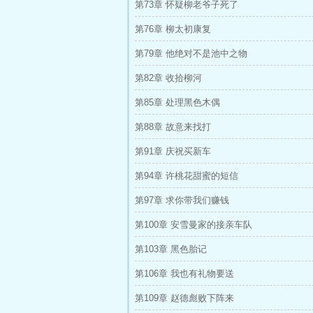
第73章 怀疑柳老爷子死了
第76章 柳太初康复
第79章 他绝对不是池中之物
第82章 收拾柳河
第85章 处理黑色木偶
第88章 故意来找打
第91章 庆祝买新车
第94章 许桃花甜蜜的短信
第97章 求你带我们赚钱
第100章 安雪曼家的接亲车队
第103章 黑色胎记
第106章 我也有礼物要送
第109章 赵德彪败下阵来