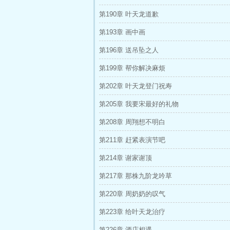
第190章 叶天龙道歉
第193章 画中画
第196章 送吊坠之人
第199章 帮你解决麻烦
第202章 叶天龙登门祝寿
第205章 我要宋最好的礼物
第208章 周翔想不明白
第211章 赶紧表演节吧
第214章 谢家谢顶
第217章 那株九阶龙吟草
第220章 周奶奶的叹气
第223章 给叶天龙治疗
第226章 酒店相遇