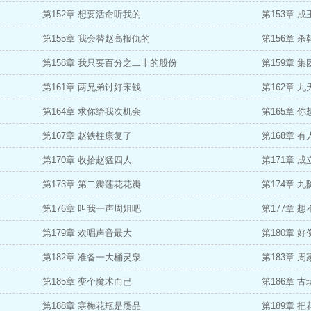
第152章 想要活命听我的
第153章 
第155章 我会替赵高报仇的
第156章 
第158章 我只要百分之二十的股份
第159章 
第161章 两兄弟讨好宋钱
第162章 
第164章 求你给我次机会
第165章 
第167章 赵铁柱康复了
第168章 
第170章 收拾赵猛四人
第171章 
第173章 第二瓣莲花花瓣
第174章 
第176章 叫我一声周姐吧
第177章 
第179章 欢唱声音最大
第180章 
第182章 准备一大桶灵泉
第183章 
第185章 变个魔术而已
第186章 古
第188章 寒梅花瓶是赝品
第189章 