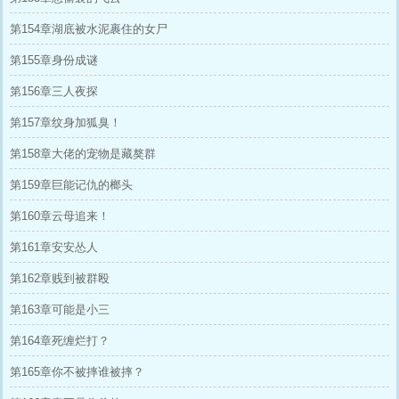
第154章湖底被水泥裹住的女尸
第155章身份成谜
第156章三人夜探
第157章纹身加狐臭！
第158章大佬的宠物是藏獒群
第159章巨能记仇的榔头
第160章云母追来！
第161章安安怂人
第162章贱到被群殴
第163章可能是小三
第164章死缠烂打？
第165章你不被摔谁被摔？