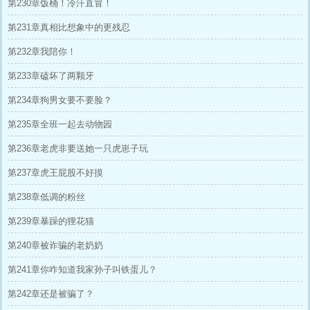
第230章饭桶！冷汗直冒！
第231章真相比想象中的更残忍
第232章我陪你！
第233章磕坏了两颗牙
第234章狗男女要不要脸？
第235章全班一起去动物园
第236章老虎非要送她一只虎崽子玩
第237章虎王屁股不好摸
第238章低调的粉丝
第239章暴躁的狸花猫
第240章被诈骗的老奶奶
第241章你咋知道我家孙子叫铁蛋儿？
第242章还是被骗了？