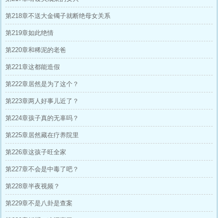
第218章不送大金镯子就断绝母女关系
第219章如此绝情
第220章和稀泥的老爸
第221章这都能造假
第222章居然是为了这个？
第223章两人好事儿近了？
第224章孩子真的无辜吗？
第225章居然藏在疗养院里
第226章这孩子旺全家
第227章不会是中毒了吧？
第228章半夜视频？
第229章不是八卦是查案