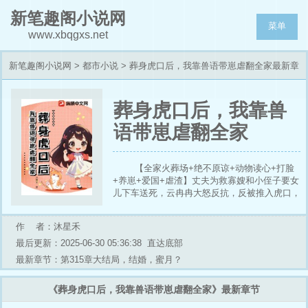
新笔趣阁小说网
菜单
www.xbqgxs.net
新笔趣阁小说网
>
都市小说
> 葬身虎口后，我靠兽语带崽虐翻全家最新章
节列表
葬身虎口后，我靠兽
语带崽虐翻全家
【全家火葬场+绝不原谅+动物读心+打脸
+养崽+爱国+虐渣】丈夫为救寡嫂和小侄子要女
儿下车送死，云冉冉大怒反抗，反被推入虎口，
临死之际，觉醒动物读心。 她被老虎扑倒咬伤
脖子，丈夫安慰寡嫂怕她受惊； 女儿被虐高烧
作 者：沐星禾
进了icu，丈夫却陪着寡嫂孩子唱摇篮曲； 她为
了女儿一万块的住院费下跪，寡嫂却和爸妈在超
最后更新：2025-06-30 05:36:38
直达底部
级豪华VIP病房直播…… 离婚！断亲！这偏心的
最新章节：第315章大结局，结婚，蜜月？
丈夫和父母，她都不要了！ 老虎伤人？明明是
有人偷吃老虎的口粮，还抢了人家的崽子！ 彩
《葬身虎口后，我靠兽语带崽虐翻全家》最新章节
色熊猫病危？胡说，他只是思春了，想找漂亮的
国宝生崽崽！ 毒贩削骨变性抓不住？不怕，她