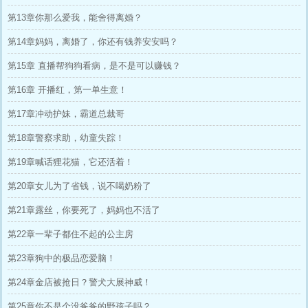
第13章你那么爱我，能舍得离婚？
第14章妈妈，离婚了，你还有钱养安安吗？
第15章 直播帮狗狗看病，是不是可以赚钱？
第16章 开播红，第一单生意！
第17章冲动护妹，霸道总裁哥
第18章警察求助，幼童失踪！
第19章喊话狸花猫，它还活着！
第20章女儿为了省钱，说不喝奶粉了
第21章露丝，你要死了，妈妈也不活了
第22章一辈子都住不起的公主房
第23章狗中的极品恋爱脑！
第24章金店被抢日？警犬大展神威！
第25章你不是个没爸爸的野孩子吗？