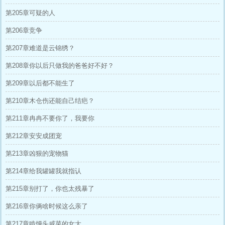
第205章可疑的人
第206章竞争
第207章难道是云锦绣？
第208章你以后只做我的爸爸好不好？
第209章以后都不能生了
第210章木仓伤还能自己结疤？
第211章冉冉不要你了，我要你
第212章安安成团宠
第213章凶狠的宠物猫
第214章给我罐罐我就指认
第215章别打了，你也太残暴了
第216章你俩啥时候这么亲了
第217章啃馒头咸菜的女大