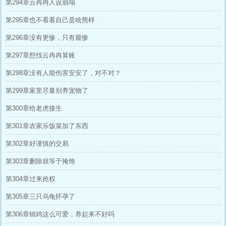
第294章云冉冉人设崩塌
第295章也不看看自己是啥熊样
第296章没有更惨，只有最惨
第297章想找云冉冉算账
第298章没有人能伤害安安了，对不对？
第299章家里尽量别养宠物了
第300章给老虎接生
第301章农家乐饭菜加了东西
第302章好谨慎的交易
第303章删除就等于掩饰
第304章过来抢权
第305章三只乌龟怀孕了
第306章锦鸡这么可爱，养起来不好吗