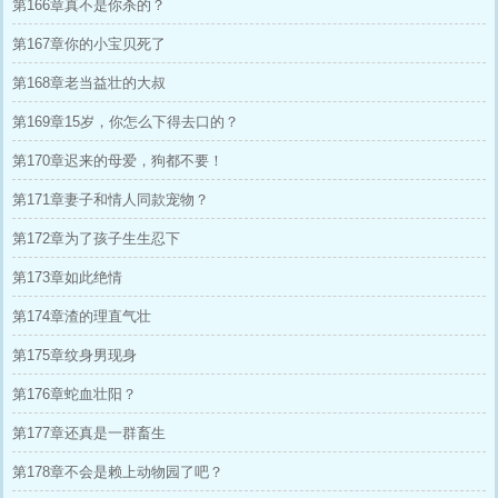
第166章真不是你杀的？
第167章你的小宝贝死了
第168章老当益壮的大叔
第169章15岁，你怎么下得去口的？
第170章迟来的母爱，狗都不要！
第171章妻子和情人同款宠物？
第172章为了孩子生生忍下
第173章如此绝情
第174章渣的理直气壮
第175章纹身男现身
第176章蛇血壮阳？
第177章还真是一群畜生
第178章不会是赖上动物园了吧？