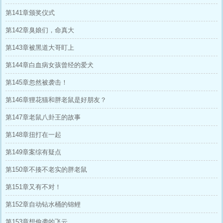
第141章颁奖仪式
第142章臭娘们，命真大
第143章被黑道大哥盯上
第144章白血病女孩曾经的爱犬
第145章忽然被袭击！
第146章狸花猫和胖老鼠是好朋友？
第147章老鼠八卦王的故事
第148章扭打在一起
第149章案综有疑点
第150章不揍不老实的胖老鼠
第151章又有不对！
第152章自动钻水桶的锦鲤
第153章想偷袭的飞云