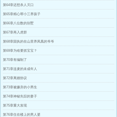
第64章还想杀人灭口
第65章精心帮小三养孩子
第66章八位数的别墅
第67章再入虎群
第68章固执的在山里养凤凰的爷爷
第69章为啥要抓宝宝？
第70章有编制了
第71章连麦的未成年人
第72章离婚协议
第73章被嫌弃的小男生
第74章神秘失踪的妻子
第75章重大发现
第76章住在楼上的男人婆