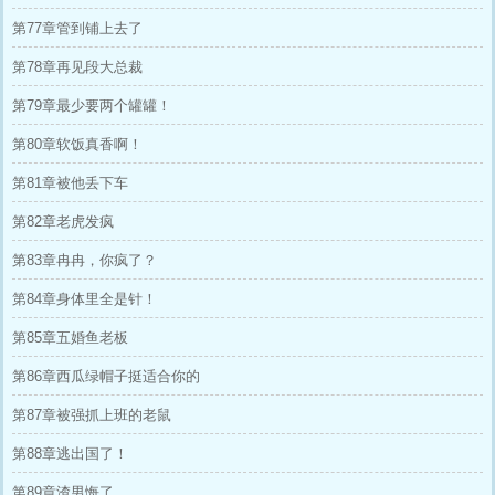
第77章管到铺上去了
第78章再见段大总裁
第79章最少要两个罐罐！
第80章软饭真香啊！
第81章被他丢下车
第82章老虎发疯
第83章冉冉，你疯了？
第84章身体里全是针！
第85章五婚鱼老板
第86章西瓜绿帽子挺适合你的
第87章被强抓上班的老鼠
第88章逃出国了！
第89章渣男悔了