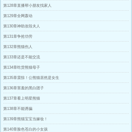
第128章直播帮小朋友找家人
第129章全网轰动
第130章神助攻段夫人
第131章争抢功劳
第132章熊猫伤人
第133章还是不能交流
第134章吃货熊猫母子
第135章震惊！公熊猫居然是女生
第136章害羞的黑白团子
第137章看上明星熊猫
第138章不能诱骗
第139章熊猫宝宝当嫁妆！
第140章脸色苍白的小女孩