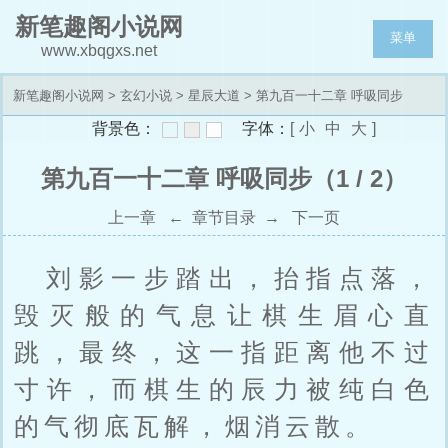
新笔趣阁小说网
菜单
www.xbqgxs.net
新笔趣阁小说网
>
玄幻小说
>
星辰大道
> 第九百一十二章 呼吸同步
背景色：
字体：
[
小
中
大
]
第九百一十二章 呼吸同步（1 / 2）
上一章
←
章节目录
→
下一页
刘影一步踏出，抬指点落，
毁灭般的气息让棋生眉心直
跳，最终，这一指距离他不过
寸许，而棋生的辰力被纯白色
的气彻底瓦解，烟消云散。