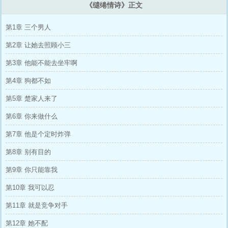
《缱绻情诗》正文
第1章 三个男人
第2章 让她去照顾小三
第3章 他能不能去坐牢啊
第4章 狗都不如
第5章 楚家人来了
第6章 你来做什么
第7章 他是个定时炸弹
第8章 别有目的
第9章 你只能靠我
第10章 我可以忍
第11章 就是竞争对手
第12章 她不配