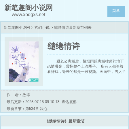
新笔趣阁小说网
菜单
www.xbqgxs.net
新笔趣阁小说网
>
玄幻小说
> 缱绻情诗最新章节列表
缱绻情诗
跟老公离婚后，檀烟雨跟离婚律师的地下
恋情曝光，震惊整个上流圈子。 所有人都等着
看好戏，等来的却是一段视频。画面中，男人半
跪在副驾驶的车门边，低头给女人穿着绑带高跟
鞋。 车内，檀烟雨勾唇盯着他， “你说，我前夫
要是知道你是他世仇家族的人，会不会气的发
疯？”【楚大律师——律政界的顶流，檀烟雨的
作 者：故得
忠犬】
最后更新：2025-07-15 09:10:13
直达底部
最新章节：第534章 决心
《缱绻情诗》最新章节