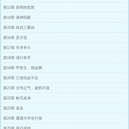
第13章 高明的忽悠
第14章 请神回家
第15章 练武三重劲
第16章 昊天玺
第17章 学术争斗
第18章 强行牵手
第19章 甲骨文，我会啊
第20章 江湖无处不在
第21章 文华正气，诸邪不侵
第22章 称兄道弟
第23章 道会
第24章 遭遇大学生打假
第25章 弄巧成拙