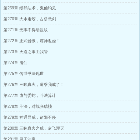
第269章 纸鹤法术，鬼仙约见
第270章 大水走蛟，古桥悬剑
第271章 无事不得动祖坟
第272章 正式晋级，炼神返虚！
第273章 天道之事由我管
第274章 鬼仙
第275章 传世书法现世
第276章 三昧真火，道爷我成了！
第277章 虚与委蛇，斗法算计
第278章 斗法，对战张瑞祯
第279章 神通显威，诸邪不侵
第280章 三昧真火之威，灰飞湮灭
第281章 灵玉法宝