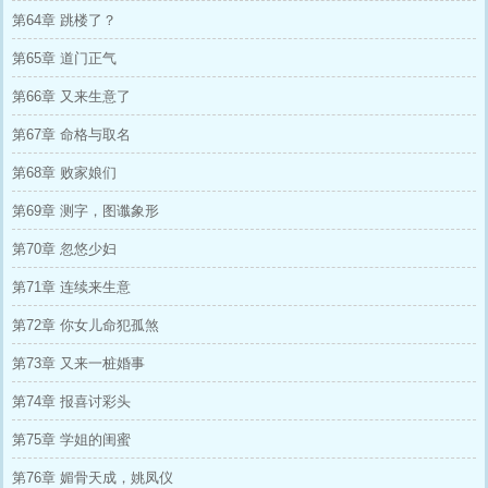
第64章 跳楼了？
第65章 道门正气
第66章 又来生意了
第67章 命格与取名
第68章 败家娘们
第69章 测字，图谶象形
第70章 忽悠少妇
第71章 连续来生意
第72章 你女儿命犯孤煞
第73章 又来一桩婚事
第74章 报喜讨彩头
第75章 学姐的闺蜜
第76章 媚骨天成，姚凤仪