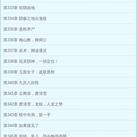
第333章 双阴凶地
第334章 阴极之地出鬼怪
第335章 悬棺养尸
第336章 梅山教，柳师公
第337章 巫术，脚迹通灵
第338章 祖灵阴神，一招定住！
第339章 玉面女子，盗取悬棺
第340章 九宫八卦阵
第341章 众阁派，萧清雪
第342章 萧清雪，龙组，人道之势
第343章 暗中布局，留一手
第344章 如果撞见了
第345章 学姐，凤儿，我今晚跟谁睡