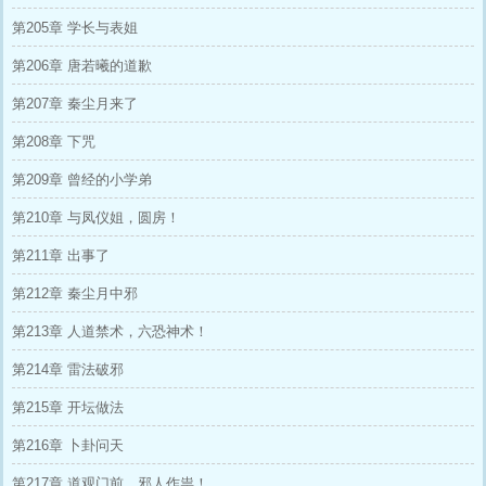
第205章 学长与表姐
第206章 唐若曦的道歉
第207章 秦尘月来了
第208章 下咒
第209章 曾经的小学弟
第210章 与凤仪姐，圆房！
第211章 出事了
第212章 秦尘月中邪
第213章 人道禁术，六恐神术！
第214章 雷法破邪
第215章 开坛做法
第216章 卜卦问天
第217章 道观门前，邪人作祟！