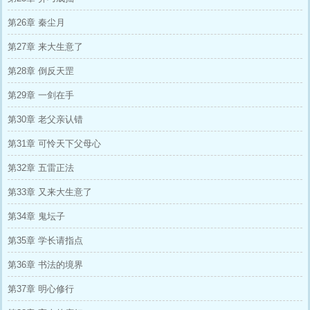
第26章 秦尘月
第27章 来大生意了
第28章 倒反天罡
第29章 一剑在手
第30章 老父亲认错
第31章 可怜天下父母心
第32章 五雷正法
第33章 又来大生意了
第34章 鬼坛子
第35章 学长请指点
第36章 书法的境界
第37章 明心修行