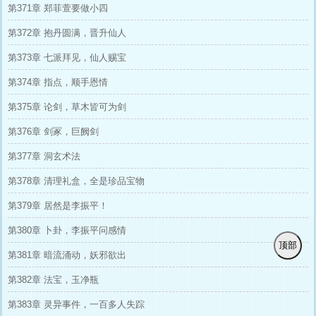
第371章 郑菲萱要做小四
第372章 抱丹圆满，晋升仙人
第373章 七派拜见，仙人赐宝
第374章 指点，顺手恩情
第375章 论剑，草木皆可为剑
第376章 剑冢，巨阙剑
第377章 洞玄术法
第378章 清理礼盒，全是珍品宝物
第379章 居然是李振平！
第380章 卜卦，李振平问感情
顶部
第381章 暗流涌动，妖邪欲出
第382章 法宝，玉净瓶
第383章 灵异事件，一百多人失踪