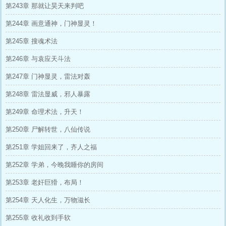
第243章 那就让昊天来判吧
第244章 画意通神，门神显灵！
第245章 搜魂术法
第246章 与袁应天斗法
第247章 门神显灵，雷法对轰
第248章 雷法显威，邪人暴露
第249章 命理术法，升天！
第250章 尸解转世，八仙传说
第251章 学姐回来了，齐人之福
第252章 学弟，今晚我睡你的房间
第253章 老奸巨猾，布局！
第254章 天人化生，万物滋长
第255章 收礼收到手软