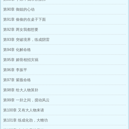
第90章 御姐的心动
第91章 偷偷的在桌子下面
第92章 两女我都想要
第93章 突破境界，练成阴雷
第94章 化解命格
第95章 媚骨相招灾祸
第96章 李振平
第97章 紫薇命格
第98章 给大人物算卦
第99章 一卦之间，搅动风云
第100章 又有大人物来请
第101章 练成化劲，大蟾功