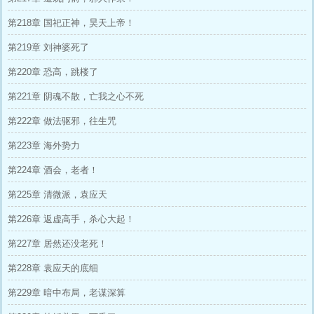
第218章 国祀正神，昊天上帝！
第219章 刘神婆死了
第220章 恐高，跳楼了
第221章 阴魂不散，亡我之心不死
第222章 做法驱邪，往生咒
第223章 海外势力
第224章 酒会，老者！
第225章 清微派，袁应天
第226章 返虚高手，杀心大起！
第227章 居然还没老死！
第228章 袁应天的底细
第229章 暗中布局，老谋深算