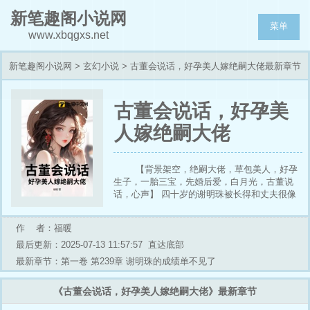
新笔趣阁小说网
菜单
www.xbqgxs.net
新笔趣阁小说网
>
玄幻小说
> 古董会说话，好孕美人嫁绝嗣大佬最新章节
列表
古董会说话，好孕美
人嫁绝嗣大佬
【背景架空，绝嗣大佬，草包美人，好孕
生子，一胎三宝，先婚后爱，白月光，古董说
话，心声】 四十岁的谢明珠被长得和丈夫很像
的养子拔了氧气管，名下的十几套侨汇房和舅舅
寄回来的钱全都落到了养子手里。死后谢明珠的
作 者：福暖
魂魄跟在养母和姐姐身边，才得知自己这些年的
遭遇全是因为这母女俩。 “谢明珠空有皮囊，就
最后更新：2025-07-13 11:57:57
直达底部
是个草包。” “妈，还是你的办法好，这些年看着
最新章节：第一卷 第239章 谢明珠的成绩单不见了
谢明珠锤死挣扎，可真是舒坦。” “妈就说不能
急，谢家这么多宝贝，随便拿一件出来拍卖都能
《古董会说话，好孕美人嫁绝嗣大佬》最新章节
赚几百上千万，还是你爷爷有眼光。” …… 再睁
眼，谢明珠发现自己重生回到了被养母诬陷举报