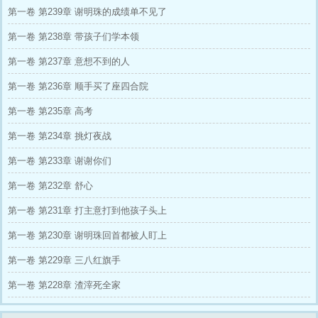
的前一刻。 还有，她竟然能听到古董们的心
第一卷 第239章 谢明珠的成绩单不见了
声，于是谢明珠果断契约空间，收走谢家密室里
的宝藏以及那封信，坐等养母和姐姐被打脸。
第一卷 第238章 带孩子们学本领
有宅子里的古董为谢明珠通风报信，每一次养母
的阴谋都落空，养母被气得中风，姐姐小产，又
第一卷 第237章 意想不到的人
被丈夫发现出轨。 此时，未来大佬，终身未
婚，也没有子嗣的贺兰舟还是个少年，沉稳，好
第一卷 第236章 顺手买了座四合院
看，关键是他看谢明珠的眼神似乎有些异样，谢
第一卷 第235章 高考
明珠试探了几次后，贺兰舟竟然主动投怀送抱。
这天大的艳福，她是享还是享？ 排雷：本书为
第一卷 第234章 挑灯夜战
架空背景，设定内容皆为虚构，（独宠、白月
光，女主能听到古董，老鼠，乌龟等的心声。）
第一卷 第233章 谢谢你们
第一卷 第232章 舒心
第一卷 第231章 打主意打到他孩子头上
第一卷 第230章 谢明珠回首都被人盯上
第一卷 第229章 三八红旗手
第一卷 第228章 渣滓死全家