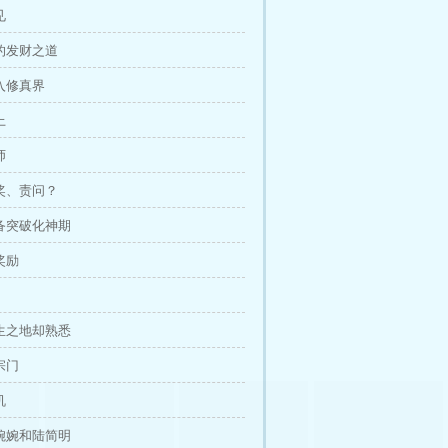
见
新的发财之道
再入修真界
上
师
嘉奖、责问？
准备突破化神期
奖励
陌生之地却熟悉
宗门
机
季婉婉和陆简明