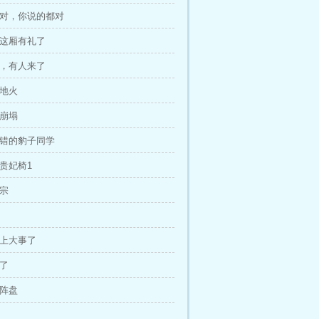
对对，你说的都对
生这厢有礼了
好，有人来了
服地火
境崩塌
不错的豹子同学
属贵妃椅1
魂宗
摊上大事了
到了
星阵盘