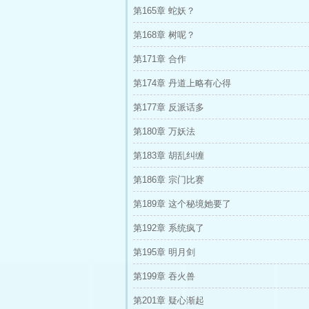
第165章 蛇妖？
第168章 树呢？
第171章 合作
第174章 丹道上略有心得
第177章 反派话多
第180章 万妖法
第183章 胡乱纠缠
第186章 宗门比赛
第189章 这个秘境她要了
第192章 系统疯了
第195章 明月剑
第199章 吞火兽
第201章 疑心渐起