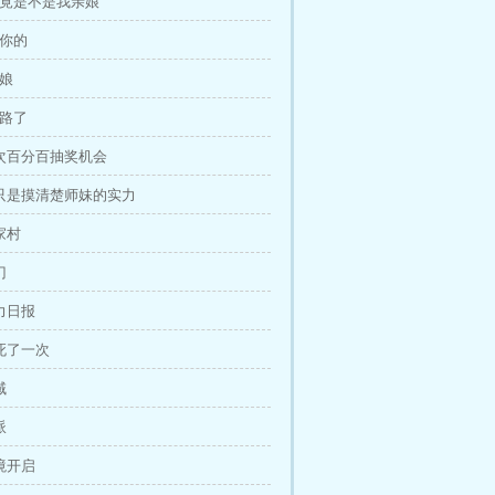
究竟是不是我亲娘
有你的
姑娘
思路了
一次百分百抽奖机会
我只是摸清楚师妹的实力
家村
门
势力日报
又死了一次
域
派
秘境开启