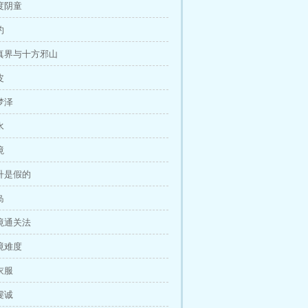
超度阴童
约
修真界与十方邪山
皮
梦泽
水
境
飞升是假的
岛
秘境通关法
秘境难度
衣服
虔诚