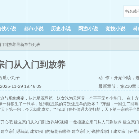
仙侠小说
都市小说
历史小说
网游小说
竞技小说
科
入门到放养最新章节列表
宗门从入门到放养
西瓜小丸子
动 作：
开始阅读
，
5-11-29 19:46:09
最新章节：第210章
被迫与系统绑定，从此星源界第一妖女沦为天河界一个平平无奇小掌门。 在十
像一群狼生了一只羊，这到底是狼的背叛还是羊的败坏？ *穿越，一回生二回
 “天下第一宗，今天就此成立。”*当出门在外偶遇大佬打劫，天下第一宗弟子当即
前辈，饶命两剑再次隐藏，默默守护。 * “宗主~” “别叫我宗主，你！你才是
“真的吗，那我就不客气了。”弟子1号转身就坐在掌门椅上了， “虽然我承认我
眉开心吧
建立宗门从入门到放养AK视频
一盘搜建立宗门从入门到放养
建立宗门
，卒！ 众人晕！好赖话听不懂吗，谁的弟子啊，快领走！
建立宗门系统流
建立宗门的短剧有哪些
建立宗门小说推荐掌门
建立宗门开局