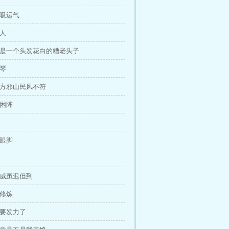
劫吸运气
男人
我只是一个头发花白的糟老头子
雨琴
十方邪山民风不符
玄困阵
稳跟脚
马威虽迟但到
次修炼
情要发力了