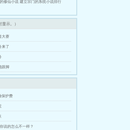
的修仙小说
建立宗门的系统小说排行
时显示。）
丹道大赛
任务来了
务
立稳跟脚
缴保护费
院
妖
跟你说的怎么不一样？