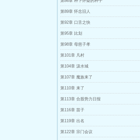
第86章 种下怀疑的种子
第89章 怀念旧人
第92章 口舌之快
第95章 比划
第98章 母慈子孝
第101章 凡村
第104章 汲水城
第107章 魔族来了
第110章 来了
第113章 合股势力日报
第116章 苗子
第119章 出名
第122章 宗门会议