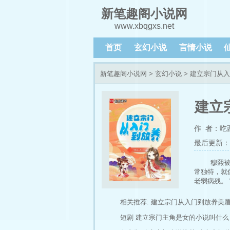
新笔趣阁小说网
www.xbqgxs.net
首页
玄幻小说
言情小说
新笔趣阁小说网
>
玄幻小说
> 建立宗门从
建立
作 者：吃
最后更新：202
穆熙
常独特，就
老弱病残。
应声倒地，
号啊？” 
相关推荐:
建立宗门从入门到放养美
子。”穆熙
短剧
建立宗门主角是女的小说叫什么