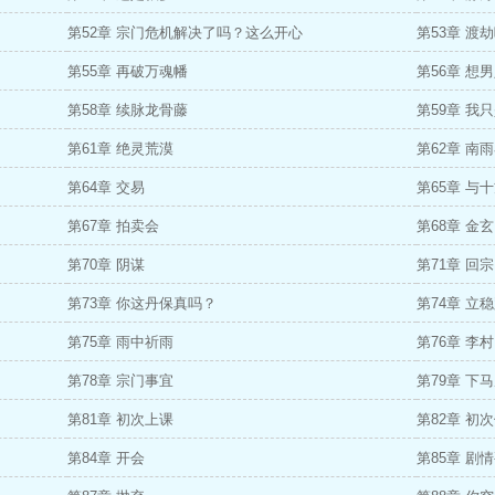
第52章 宗门危机解决了吗？这么开心
第53章 渡
第55章 再破万魂幡
第56章 想
第58章 续脉龙骨藤
第59章 
第61章 绝灵荒漠
第62章 南
第64章 交易
第65章 与
第67章 拍卖会
第68章 金
第70章 阴谋
第71章 回宗
第73章 你这丹保真吗？
第74章 立
第75章 雨中祈雨
第76章 李村
第78章 宗门事宜
第79章 下
第81章 初次上课
第82章 初
第84章 开会
第85章 剧