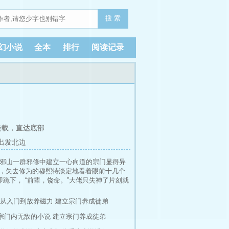
搜 索
幻小说
全本
排行
阅读记录
连载，
直达底部
 出发北边
方邪山一群邪修中建立一心向道的宗门显得异
熟，失去修为的穆熙特淡定地看着眼前十几个
跪下， “前辈，饶命。”大佬只失神了片刻就
宗主，谁比得过你呀，天上地下谁不知道你的名
才华很好，但是这样，你继续做宗主，我继续当弟
从入门到放养磁力
建立宗门养成徒弟
宗门内无敌的小说
建立宗门养成徒弟