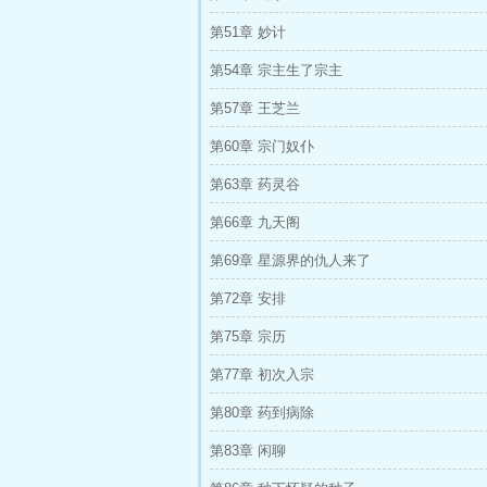
第51章 妙计
第54章 宗主生了宗主
第57章 王芝兰
第60章 宗门奴仆
第63章 药灵谷
第66章 九天阁
第69章 星源界的仇人来了
第72章 安排
第75章 宗历
第77章 初次入宗
第80章 药到病除
第83章 闲聊