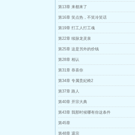
第13章 来都来了
第16章 笑点热，不笑冷笑话
第19章 打工人打工魂
第22章 续脉龙灵泉
第25章 这是另外的价钱
第28章 相认
第31章 恭喜你
第34章 专属贵妃椅2
第37章 路人
第40章 开宗大典
第43章 我那时候哪有你这条件
第45章
第48章 退宗