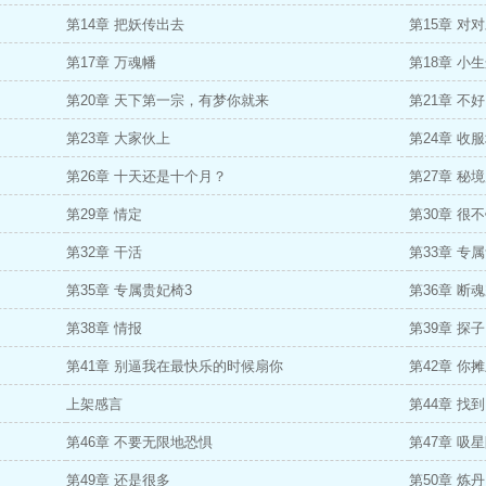
第14章 把妖传出去
第15章 对
第17章 万魂幡
第18章 小
第20章 天下第一宗，有梦你就来
第21章 不
第23章 大家伙上
第24章 收
第26章 十天还是十个月？
第27章 秘
第29章 情定
第30章 很
第32章 干活
第33章 专
第35章 专属贵妃椅3
第36章 断
第38章 情报
第39章 探子
第41章 别逼我在最快乐的时候扇你
第42章 你
上架感言
第44章 找
第46章 不要无限地恐惧
第47章 吸
第49章 还是很多
第50章 炼丹