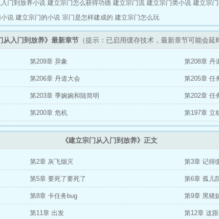
从入门到放养小说
建立宗门怎么获得功德
建立宗门流
建立宗门类小说
建立宗门
幻小说
建立宗门的小说
宗门是怎样建成的
建立宗门怎么玩
门从入门到放养》最新章节
（提示：已启用缓存技术，最新章节可能会延
第209章 异象
第208章 
第206章 丹道大会
第205章 
第203章 季婉婉和陆简明
第202章 任
第200章 危机
第197章 
《建立宗门从入门到放养》正文
第2章 灰飞烟灭
第3章 记得
第5章 要死了要死了
第6章 孤儿
第8章 卡任务bug
第9章 黑猪
第11章 出发
第12章 这