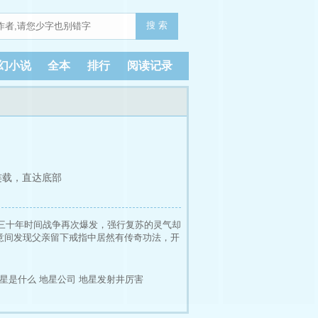
搜 索
幻小说
全本
排行
阅读记录
连载，
直达底部
三十年时间战争再次爆发，强行复苏的灵气却
意间发现父亲留下戒指中居然有传奇功法，开
星是什么
地星公司
地星发射井厉害