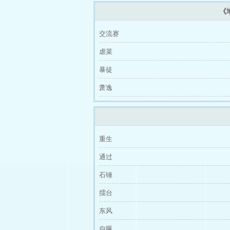
《
交流赛
虐菜
暴徒
萧逸
重生
通过
石锤
擂台
东风
自曝