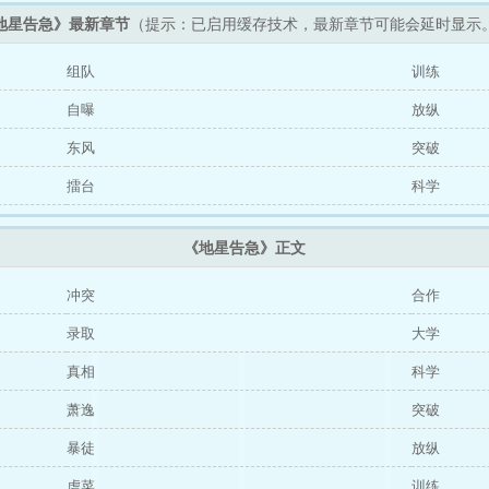
地星告急》最新章节
（提示：已启用缓存技术，最新章节可能会延时显示
组队
训练
自曝
放纵
东风
突破
擂台
科学
《地星告急》正文
冲突
合作
录取
大学
真相
科学
萧逸
突破
暴徒
放纵
虐菜
训练