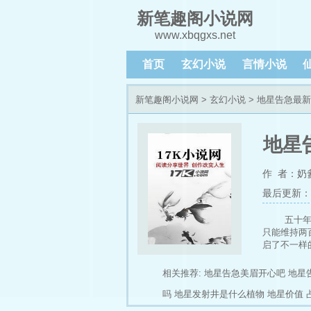
新笔趣阁小说网
www.xbqgxs.net
首页
玄幻小说
言情小说
新笔趣阁小说网
>
玄幻小说
> 地星告急最
地星
作 者：奶
最后更新：202
五十
只能维持两
启了不一样
相关推荐:
地星告急美眉开心吧
地星
吗
地星发射井是什么植物
地星价值