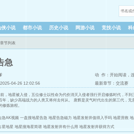
仙侠小说
都市小说
历史小说
网游小说
竞技小说
科
新章节列表
告急
爹
动 作：
开始阅读
，
5-04-26 12:02:56
最新章节：交流赛
年前，地星被入侵，五位修士以性命为代价消灭入侵者强行开启修炼时代，不到
百年，缺少高端战力的人类又将何去何从。 唐辉是灵气时代出生的第三代，无
的修炼旅程。
告急AK视频
一盘搜地星告急
地星告急磁力
地星发射井值得入手吗
地星营救
地
占星地星
地星撞海星简谱
地星发射井有什么用
地星发射井获得方式