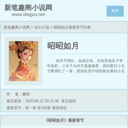
新笔趣阁小说网
菜单
www.xbqgxs.net
新笔趣阁小说网
>
玄幻小说
> 昭昭如月最新章节列表
昭昭如月
徐言不明白，血脉正统，没有其他皇子争
夺皇权，小太子为何不愿做储君。直到那日小太
子醉酒吐了一身，那张处变不惊的脸在看到小太
子胸前的裹胸布后变得惊愕不已。 昭阳想要摆
脱男子身份，摆脱皇权束缚，想要做回自己，但
皇帝不允许。 大梁国只有他这一位太子，外有
猛虎，内有饿狼，皇帝身体日渐羸弱。看似一片
作 者：桑晴
祥和的大梁国，内地里早已是波涛汹涌。皇帝深
最后更新：2025-06-12 20:21:36
直达底部
知昭阳的身份一但被曝光，等待他们的只有万丈
深渊，他不能冒险。 昭阳本以为这样暗无天日
最新章节：第一卷 第100章 御驾亲征
的日子会一直持续到她生命终结，谁知有一日，
她发现自己竟爱上了一个太监，而那个太监，恰
《昭昭如月》最新章节
恰也爱着她。 皇帝让她与伴读秘密产子，她哭
哭啼啼问。 “徐掌印，孤该如何?” “不就是个孩