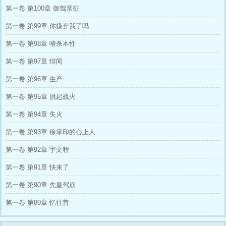
第一卷 第100章 御驾亲征
子吗?我给你。” “你你你，你怎么给?去外面买一
个吗?” 徐言不语，只将她的手往自己身下拉。
第一卷 第99章 你嫌弃我了吗
“臣也有个秘密，要告诉殿下。” …… 后来宣王
联合邻国进攻，徐言为了昭阳请命去做监军。
第一卷 第98章 嗜杀本性
大军惨败，监军身受重伤，丢失在雪地里生死不
明，昭阳一时乱了方寸.... 江山大业与儿女情
第一卷 第97章 绯闻
长，他们又该如何抉择。
第一卷 第96章 生产
第一卷 第95章 挑起战火
第一卷 第94章 失火
第一卷 第93章 徐掌印的心上人
第一卷 第92章 宇文程
第一卷 第91章 快来了
第一卷 第90章 先皇驾崩
第一卷 第89章 忆往昔