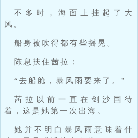
不多时，海面上挂起了大
风。
船身被吹得都有些摇晃。
陈息扶住茜拉：
“去船舱，暴风雨要来了。”
茜拉以前一直在剑沙国待
着，这是她第一次出海。
她并不明白暴风雨意味着什