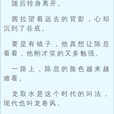
随后转身离开。
茜拉望着远去的背影，心却
沉到了谷底。
要是有镜子，他真想让陈息
看看，他刚才笑的又多勉强。
一路上，陈息的脸色越来越
难看。
龙取水是这个时代的叫法，
现代也叫龙卷风。