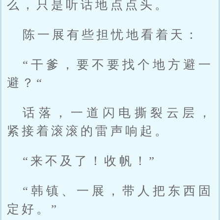
么，只是听话地点点头。
陈一展有些担忧地看着天：
“干爹，要不要找个地方避一
避？“
话落，一道闪电撕裂云层，
紧接着滚滚的雷声响起。
“来不及了！收帆！”
“韩镇、一展，带人把东西固
定好。”