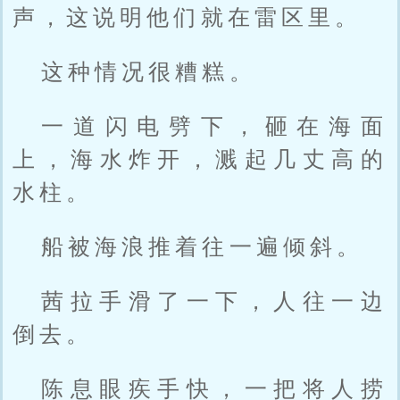
声，这说明他们就在雷区里。
这种情况很糟糕。
一道闪电劈下，砸在海面
上，海水炸开，溅起几丈高的
水柱。
船被海浪推着往一遍倾斜。
茜拉手滑了一下，人往一边
倒去。
陈息眼疾手快，一把将人捞