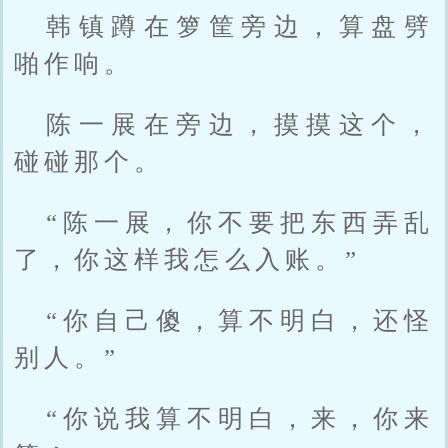
韩镇蹲在箩筐旁边，算盘劈
啪作响。
陈一展在旁边，摸摸这个，
碰碰那个。
“陈一展，你不要把东西弄乱
了，你这样我怎么入账。”
“你自己傻，算不明白，还怪
别人。”
“你说我算不明白，来，你来