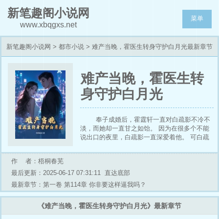
新笔趣阁小说网
菜单
www.xbqgxs.net
新笔趣阁小说网
>
都市小说
> 难产当晚，霍医生转身守护白月光最新章节
列表
难产当晚，霍医生转
身守护白月光
奉子成婚后，霍霆轩一直对白疏影不冷不
淡，而她却一直甘之如饴。 因为在很多个不能
说出口的夜里，白疏影一直深爱着他。 可白疏
影等来的，却是霍霆轩在她羊水栓塞的时候抛弃
她，转头去守护他刚破了羊水的白月光。 那一
作 者：梧桐春芜
刻，白疏影终于死心，生下儿子后，昏迷不醒了
三年。 三年后，看着爱她的儿子，冷心冷情的
最后更新：2025-06-17 07:31:11
直达底部
婆婆，偏心的霍霆轩和耀武扬威的沈月茹。 白
最新章节：第一卷 第114章 你非要这样逼我吗？
疏影不止一次想要离婚。 可是，看着对她百般
依赖，奶团子似的儿子，她却始终狠不下心。
《难产当晚，霍医生转身守护白月光》最新章节
既然不能带走孩子，那她就借着霍家的势强大自
己！ 她要光明正大地，带着儿子离开霍家。 弃