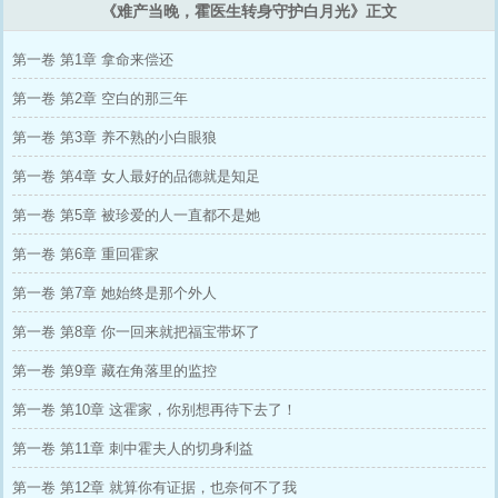
《难产当晚，霍医生转身守护白月光》正文
第一卷 第1章 拿命来偿还
第一卷 第2章 空白的那三年
第一卷 第3章 养不熟的小白眼狼
第一卷 第4章 女人最好的品德就是知足
第一卷 第5章 被珍爱的人一直都不是她
第一卷 第6章 重回霍家
第一卷 第7章 她始终是那个外人
第一卷 第8章 你一回来就把福宝带坏了
第一卷 第9章 藏在角落里的监控
第一卷 第10章 这霍家，你别想再待下去了！
第一卷 第11章 刺中霍夫人的切身利益
第一卷 第12章 就算你有证据，也奈何不了我