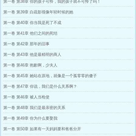
第一卷 第38章 你的孩子可怜，我的孩子就不可怜了吗！
第一卷 第39章 白疏影很像年轻时候的她
第一卷 第40章 你当我是死了不成
第一卷 第41章 他们之间的死结
第一卷 第42章 那年的旧事
第一卷 第43章 他是最精明的商人
第一卷 第46章 抱歉啊，少夫人
第一卷 第45章 她站在原地，就像是一个孤零零的傻子
第一卷 第47章 你说，我们是什么关系啊？
第一卷 第46章 被人当枪使
第一卷 第48章 我们是最亲密的关系
第一卷 第49章 你为什么要娶我
第一卷 第50章 如果有一天妈妈要和爸爸分开