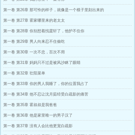
第一卷 第26章 那可怜的样子，就像是一个模子里刻出来的
第一卷 第27章 霍家哪里来的老太太
第一卷 第28章 你别想着找霆轩了，他护不住你
第一卷 第29章 男人向来忍不住偷吃
第一卷 第30章 一次不忠，百次不用
第一卷 第31章 妈妈只不过是被风沙眯了眼睛
第一卷 第32章 壮阳菜单
第一卷 第33章 你的男人我睡了，你的位置我占了
第一卷 第34章 他不忍让沈月茹经受白疏影的痛苦
第一卷 第35章 霍叔叔是我爸爸
第一卷 第36章 他是家里唯一的男子汉了
第一卷 第37章 没有人会比他更宠白疏影