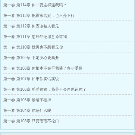
父留子，收获所有掌声和鲜花。
第一卷 第114章 你非要这样逼我吗？
第一卷 第113章 把霍家给她，也不是不行
第一卷 第112章 你应该被人看见
第一卷 第111章 您居然还愿意原谅我
第一卷 第110章 我再也不想看见你
第一卷 第109章 下定决心要离开
第一卷 第108章 你根本不在乎我受了多少委屈
第一卷 第107章 如果你实话实说
第一卷 第106章 瑶瑶妹妹，我是不会再原谅你了
第一卷 第105章 破罐子破摔
第一卷 第104章 你急什么呢
第一卷 第103章 只要瑶瑶不松口