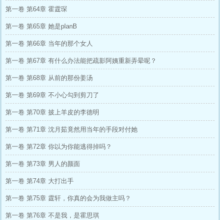
第一卷 第64章 霍霆琛
第一卷 第65章 她是planB
第一卷 第66章 当年的那个女人
第一卷 第67章 有什么办法能把疏影阿姨重新弄晕呢？
第一卷 第68章 从前的那份姜汤
第一卷 第69章 不小心勾到剪刀了
第一卷 第70章 披上羊皮的李德明
第一卷 第71章 沈月茹竟然用当年的手段对付她
第一卷 第72章 你以为你能逃得掉吗？
第一卷 第73章 男人的颜面
第一卷 第74章 大打出手
第一卷 第75章 霆轩，你真的会为我做主吗？
第一卷 第76章 不是我，是霍思琪