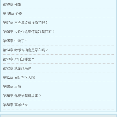
己被脏东西粘上了。 直到退婚当天听到了未婚
第99章 催婚
妻和那系统的对话。 才知道罪魁祸首是她。
………… 周余缈一开始没将脑中的系统当回
第 98章 心虚
事，系统的问题五花八门，全是关于种田的。
她一个五谷不分的大小姐哪里懂这些。 胡乱回
第97章 不会鼻梁被撞断了吧？
答，反正也没惩罚。 蒙对还有奖励！ 直到有一
天被某人堵在墙角，“周余缈，你给我去学种
第96章 今晚住这里还是跟我回家？
田，算我求你了，好好种田行吗？” “实在不行，
第95章 中暑了？
我种也行！” 周余缈才知道她以为的没惩罚，其
实都应验在某人身上。
第94章 缈缈你确定是晕车吗？
第93章 户口迁哪里？
第92章 就是想亲你
第91章 回到军区大院
第90章 出游
第89章 你要给我讲故事？
第88章 高考结束