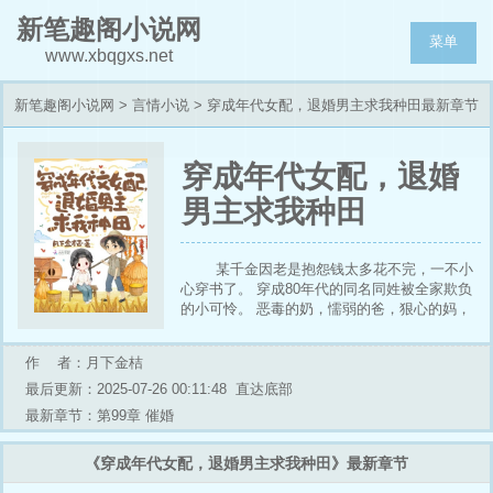
新笔趣阁小说网
菜单
www.xbqgxs.net
新笔趣阁小说网
>
言情小说
> 穿成年代女配，退婚男主求我种田最新章节
列表
穿成年代女配，退婚
男主求我种田
某千金因老是抱怨钱太多花不完，一不小
心穿书了。 穿成80年代的同名同姓被全家欺负
的小可怜。 恶毒的奶，懦弱的爸，狠心的妈，
超雄的弟。 还有一个即将退婚的城里未婚夫。
就在她准备接受来自未婚夫拿钱羞辱退婚时，脑
作 者：月下金桔
中多出了一个快问快答系统。 上一秒，未婚夫
还双手抱胸，满眼嫌弃的睨着她。 “你是准备跪
最后更新：2025-07-26 00:11:48
直达底部
求不要退婚？还是自杀威胁？” 下一秒，扑通跪
最新章节：第99章 催婚
地:“谁说我要退婚？我是过来跟未婚妻培养感情
的！” 周余缈:“……？” 别啊！ 我还等着你用钱
《穿成年代女配，退婚男主求我种田》最新章节
砸我呢！ ……… 陆安和最近脑子总是听到一些
奇怪的对话。 还莫名其妙的受伤。 他还以为自