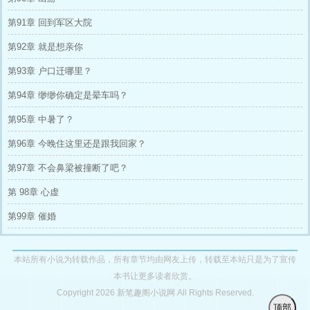
第91章 回到军区大院
第92章 就是想亲你
第93章 户口迁哪里？
第94章 缈缈你确定是晕车吗？
第95章 中暑了？
第96章 今晚住这里还是跟我回家？
第97章 不会鼻梁被撞断了吧？
第 98章 心虚
第99章 催婚
本站所有小说为转载作品，所有章节均由网友上传，转载至本站只是为了宣传
本书让更多读者欣赏。
Copyright 2026 新笔趣阁小说网 All Rights Reserved.
顶部