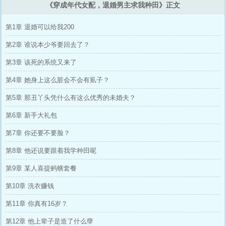
《穿成年代女配，退婚男主求我种田》正文
第1章 退婚可以给我200
第2章 谁说本少爷要回去了？
第3章 该死的系统又来了
第4章 她身上这么脏会不会有虱子？
第5章 那丑丫头凭什么有这么优秀的未婚夫？
第6章 新手大礼包
第7章 你还要不要脸？
第8章 他还说要跟着我学种田呢
第9章 某人喜提蚂蟥套餐
第10章 洗衣赚钱
第11章 你真有16岁？
第12章 他上辈子是造了什么孽