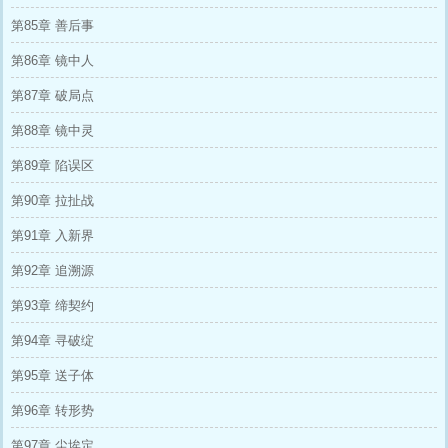
第85章 善后事
第86章 镜中人
第87章 破局点
第88章 镜中灵
第89章 陷误区
第90章 拉扯战
第91章 入新界
第92章 追溯源
第93章 缔契约
第94章 寻破绽
第95章 送子体
第96章 转形势
第97章 尘埃定