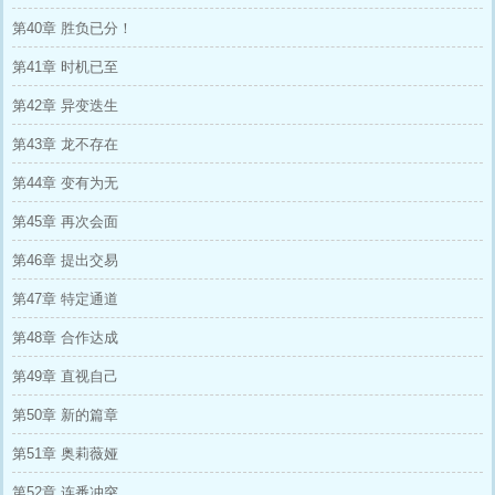
第40章 胜负已分！
第41章 时机已至
第42章 异变迭生
第43章 龙不存在
第44章 变有为无
第45章 再次会面
第46章 提出交易
第47章 特定通道
第48章 合作达成
第49章 直视自己
第50章 新的篇章
第51章 奥莉薇娅
第52章 连番冲突