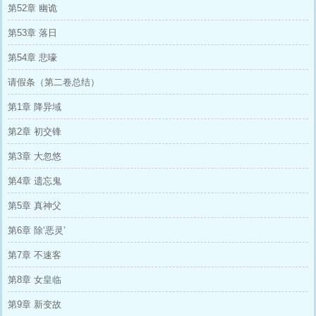
第52章 幽诡
第53章 落日
第54章 悲嚎
请假条（第二卷总结）
第1章 降异域
第2章 初交锋
第3章 大忽悠
第4章 遗忘鬼
第5章 真神父
第6章 除‘恶灵’
第7章 不速客
第8章 女皇临
第9章 新变故