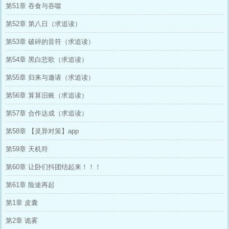
第51章 吞食与吞噬
第52章 第八日（求追读）
第53章 破碎的音符（求追读）
第54章 黑白悲歌（求追读）
第55章 归来与邀请（求追读）
第56章 算算旧账（求追读）
第57章 合作达成（求追读）
第58章 【灵异对策】app
第59章 天机符
第60章 让卧们抖团结起来！！！
第61章 险途再起
第1章 皮囊
第2章 诡雾