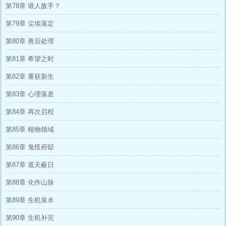
第78章 谁人敌手？
第79章 尘埃落定
第80章 善后处理
第81章 希望之时
第82章 重获新生
第83章 心理落差
第84章 再次启程
第85章 植物领域
第86章 鬼怪府邸
第87章 遮天蔽日
第88章 化作山脉
第89章 生机泉水
第90章 生机补完