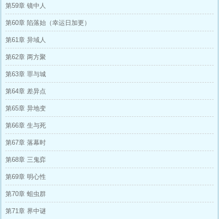
第59章 镜中人
第60章 陷落始（幸运日加更）
第61章 异域人
第62章 两方聚
第63章 罪与城
第64章 差异点
第65章 异地变
第66章 生与死
第67章 落幕时
第68章 三鬼弈
第69章 明心性
第70章 蛆虫群
第71章 界中谜