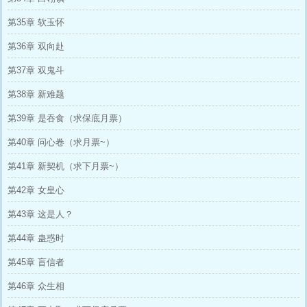
第35章 软玉怀
第36章 双向赴
第37章 双鬼斗
第38章 新难题
第39章 是吞食（求保底月票）
第40章 问心卷（求月票~）
第41章 新契机（求下月票~）
第42章 女皇心
第43章 这是人？
第44章 蛊惑时
第45章 盲信者
第46章 众生相