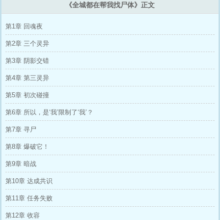
《全城都在帮我找尸体》正文
第1章 回魂夜
第2章 三个灵异
第3章 阴影交错
第4章 第三灵异
第5章 初次碰撞
第6章 所以，是‘我’限制了‘我’？
第7章 寻尸
第8章 爆破它！
第9章 暗战
第10章 达成共识
第11章 任务失败
第12章 收容