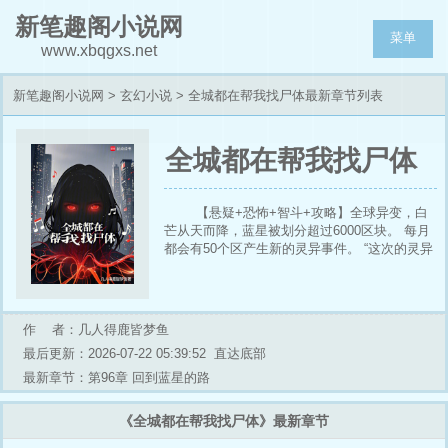
新笔趣阁小说网
菜单
www.xbqgxs.net
新笔趣阁小说网
>
玄幻小说
> 全城都在帮我找尸体最新章节列表
全城都在帮我找尸体
【悬疑+恐怖+智斗+攻略】全球异变，白
芒从天而降，蓝星被划分超过6000区块。 每月
都会有50个区产生新的灵异事件。 “这次的灵异
事件有……找到陈宵的尸体？”陈宵低头看了
看，空荡荡的。 “我死了？” “那我还需不需要
找，我自己？”（第一个区域秩序未崩溃，偏向
悬疑，多描写人斗；第二个区域开始偏向恐怖，
作 者：几人得鹿皆梦鱼
攻略灵异）
最后更新：2026-07-22 05:39:52
直达底部
最新章节：第96章 回到蓝星的路
《全城都在帮我找尸体》最新章节