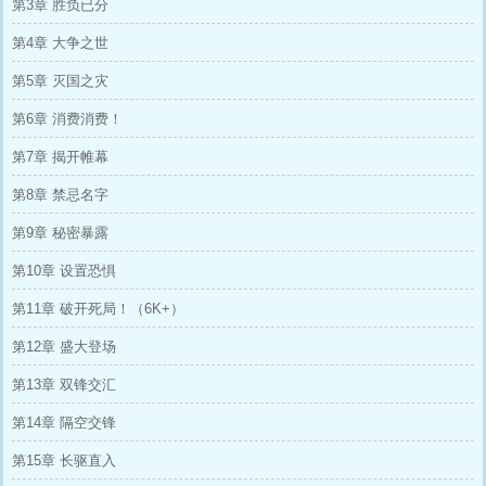
第3章 胜负已分
第4章 大争之世
第5章 灭国之灾
第6章 消费消费！
第7章 揭开帷幕
第8章 禁忌名字
第9章 秘密暴露
第10章 设置恐惧
第11章 破开死局！（6K+）
第12章 盛大登场
第13章 双锋交汇
第14章 隔空交锋
第15章 长驱直入