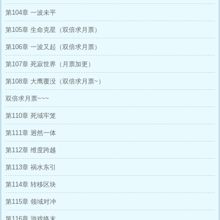
第104章 一波未平
第105章 生命克星（双倍求月票）
第106章 一波又起（双倍求月票）
第107章 死寂世界（月票加更）
第108章 大鹰覆没（双倍求月票~）
双倍求月票~~~
第110章 死域牢笼
第111章 迥然一体
第112章 维度跨越
第113章 祸水东引
第114章 转移区块
第115章 领域对冲
第116章 游戏终末