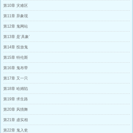
第10章 灾难区
第11章 异象现
第12章 鬼网站
第13章 是‘具象’
第14章 投放鬼
第15章 特伦斯
第16章 鬼布带
第17章 又一只
第18章 哈姆陷
第19章 求生路
第20章 风情舞
第21章 虚实相
第22章 鬼入瓮