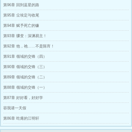
第96章 回到蓝星的路
第95章 尘埃定与收尾
第94章 赋予死亡的镰
第93章 骤变：深渊易主！
第92章 他，祂……不是陈宵！
第91章 领域的交锋（四）
第90章 领域的交锋（三）
第89章 领域的交锋（二）
第88章 领域的交锋（一）
第87章 好好看，好好学
容我请一天假
第86章 吃瘪的江明轩