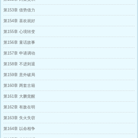
第153章 借势借力
第154章 喜欢就好
第155章 心境转变
第156章 童话故事
第157章 申请调动
第158章 不进则退
第159章 意外破局
第160章 两套古籍
第161章 大鹏觉醒
第162章 有敌在明
第163章 失火失窃
第164章 以命相争