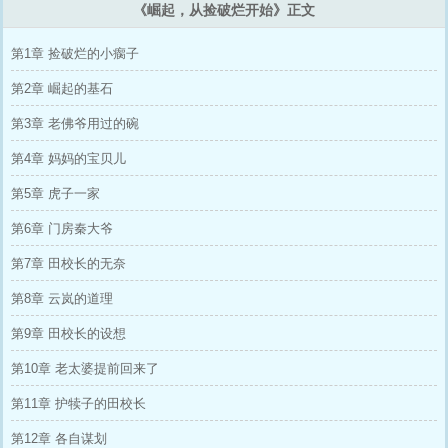
《崛起，从捡破烂开始》正文
第1章 捡破烂的小瘸子
第2章 崛起的基石
第3章 老佛爷用过的碗
第4章 妈妈的宝贝儿
第5章 虎子一家
第6章 门房秦大爷
第7章 田校长的无奈
第8章 云岚的道理
第9章 田校长的设想
第10章 老太婆提前回来了
第11章 护犊子的田校长
第12章 各自谋划