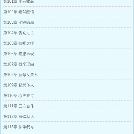
第101章 小有收获
第102章 幡然醒悟
第103章 消除隐患
第104章 告别过往
第105章 咖啡之痒
第106章 隐患再现
第107章 找个理由
第108章 新母女关系
第109章 精武传人
第110章 心关难过
第111章 三方合作
第112章 有错就认
第113章 你争我夺