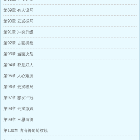
第89章 有人设局
第90章 云岚搅局
第91章 冲突升级
第92章 古画拼盘
第93章 当面决裂
第94章 都是好人
第95章 人心难测
第96章 云岚破局
第97章 怒发冲冠
第98章 云岚激姨
第99章 三思而得
第100章 唐海兽葡萄纹镜