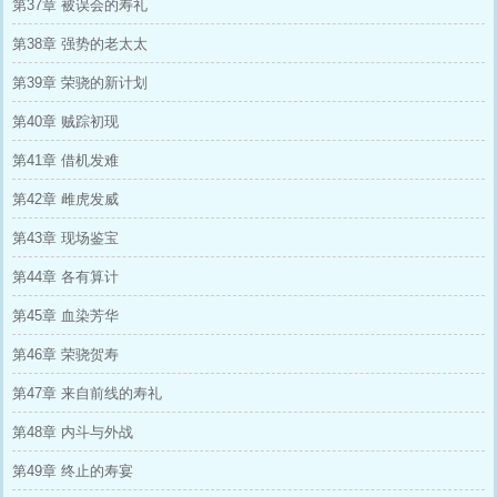
第37章 被误会的寿礼
第38章 强势的老太太
第39章 荣骁的新计划
第40章 贼踪初现
第41章 借机发难
第42章 雌虎发威
第43章 现场鉴宝
第44章 各有算计
第45章 血染芳华
第46章 荣骁贺寿
第47章 来自前线的寿礼
第48章 内斗与外战
第49章 终止的寿宴