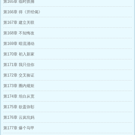
第165章 临时抓捕
第166章 得《开经偈》
第167章 建立关联
第168章 不知悔改
第169章 暗流涌动
第170章 初入新家
第171章 我只信你
第172章 交叉验证
第173章 圈内规矩
第174章 坦白从宽
第175章 欲盖弥彰
第176章 云岚坑妈
第177章 爆个马甲