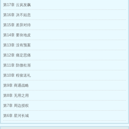
第17章 云岚发飙
第16章 决不姑息
第15章 差异对待
第14章 要块地皮
第13章 没有预案
第12章 痛定思痛
第11章 防微杜渐
第10章 程俊送礼
第9章 商通战略
第8章 无用之用
第7章 周边授权
第6章 星河长城