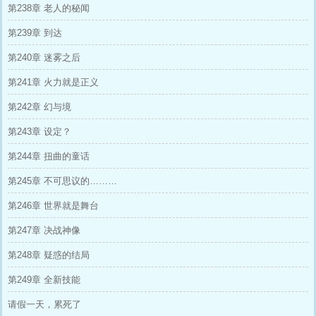
第238章 老人的秘闻
第239章 到达
第240章 迷雾之后
第241章 火力就是正义
第242章 幻与境
第243章 设定？
第244章 扭曲的童话
第245章 不可思议的………
第246章 世界就是舞台
第247章 决战神像
第248章 疑惑的结局
第249章 全新技能
请假一天，累死了