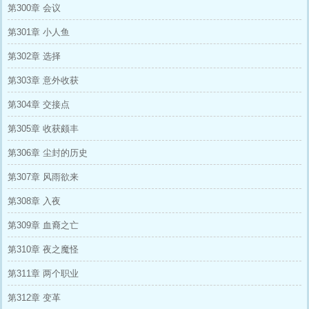
第300章 会议
第301章 小人鱼
第302章 选择
第303章 意外收获
第304章 交接点
第305章 收获颇丰
第306章 尘封的历史
第307章 风雨欲来
第308章 入夜
第309章 血裔之亡
第310章 夜之魔怪
第311章 两个职业
第312章 变革