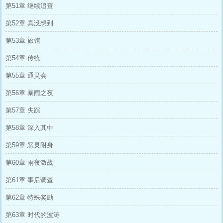
第51章 继续追查
第52章 真没想到
第53章 旅馆
第54章 传统
第55章 通灵会
第56章 暴雨之夜
第57章 失踪
第58章 深入其中
第59章 恶灵附身
第60章 雨夜激战
第61章 事后调查
第62章 特殊奖励
第63章 时代的波涛