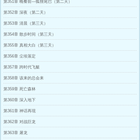
第351章 晚餐前—狐狸尾巴（第二天）
第352章 深夜（第二天）
第353章 清晨（第三天）
第354章 散步时间（第三天）
第355章 真相大白（第三天）
第356章 尘埃落定
第357章 跨时代飞艇
第358章 该来的总会来
第359章 死亡森林
第360章 深入地下
第361章 神话再现
第362章 对战巨龙
第363章 屠龙