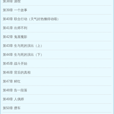
第38章 酒馆
第39章 一个故事
第40章 联合行动（天气好热懒得动喵）
第41章 出师不利
第42章 鬼屋魔影
第43章 生与死的演出（上）
第44章 生与死的演出（下）
第45章 战斗开始
第46章 背后的真相
第47章 鲜红
第48章 告一段落
第49章 人偶师
第50章 攒车