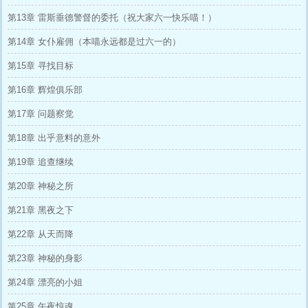
第13章 雷斯垂德警督的委托（祝大家六一快乐喵！）
第14章 女仆雇佣（本喵永远都是过六一的）
第15章 寻找目标
第16章 辉煌俱乐部
第17章 问题察觉
第18章 出乎意料的意外
第19章 追查继续
第20章 神秘之所
第21章 黑夜之下
第22章 从天而降
第23章 神秘的身影
第24章 漂亮的小姐
第25章 午夜惊魂