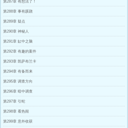
第287章 有想法了！
第288章 事有蹊跷
第289章 疑点
第290章 神秘人
第291章 缸中之脑
第292章 有趣的案件
第293章 凯萨布兰卡
第294章 有备而来
第295章 调查方向
第296章 暗中调查
第297章 引蛇
第298章 看热闹
第299章 意外收获