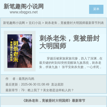
新笔趣阁小说网
菜单
www.xbqgxs.net
新笔趣阁小说网
>
玄幻小说
> 刺杀老朱，竟被册封大明国师最新章节列表
刺杀老朱，竟被册封
大明国师
穿越后被家族家族坑惨，跌入了深渊...在
最关键的时刻却突然觉醒诛九族系统，刺杀老
朱，求诛九族！ 张平安刺杀失败，一心求死，
却被老朱意外赦免，大明的国运在长皮更难的帮
助下开始悄然发生改变...
作 者：最黑的乌鸦
最后更新：2025-06-30 01:08:49
直达底部
最新章节：79：赖上我了？美女都是这样粘人的？
《刺杀老朱，竟被册封大明国师》最新章节