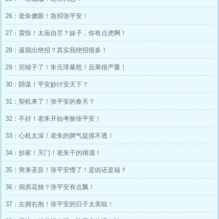
26：老朱傻眼！急招张平安！
27：震惊！太庙自尽？妹子，你有点虎啊！
28：逼我出绝招？其实我绝招很多！
29：完犊子了！朱元璋暴怒！后果很严重！
30：阴谋！平安妙计安天下？
31：契机来了！张平安的春天？
32：不好！老朱开始考验张平安！
33：心机太深！老朱的脾气捉摸不透！
34：抄家！灭门！老朱干的很溜！
35：突来圣旨！张平安懵了！是凶还是福？
36：洞房花烛？张平安有点飘！
37：左拥右抱！张平安的日子太美啦！