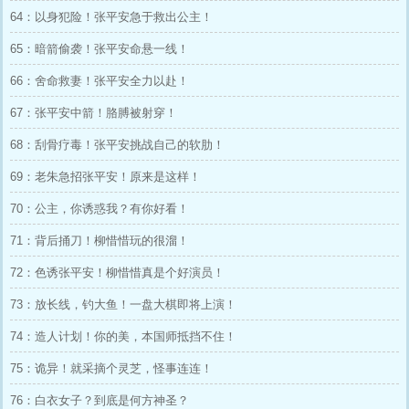
64：以身犯险！张平安急于救出公主！
65：暗箭偷袭！张平安命悬一线！
66：舍命救妻！张平安全力以赴！
67：张平安中箭！胳膊被射穿！
68：刮骨疗毒！张平安挑战自己的软肋！
69：老朱急招张平安！原来是这样！
70：公主，你诱惑我？有你好看！
71：背后捅刀！柳惜惜玩的很溜！
72：色诱张平安！柳惜惜真是个好演员！
73：放长线，钓大鱼！一盘大棋即将上演！
74：造人计划！你的美，本国师抵挡不住！
75：诡异！就采摘个灵芝，怪事连连！
76：白衣女子？到底是何方神圣？