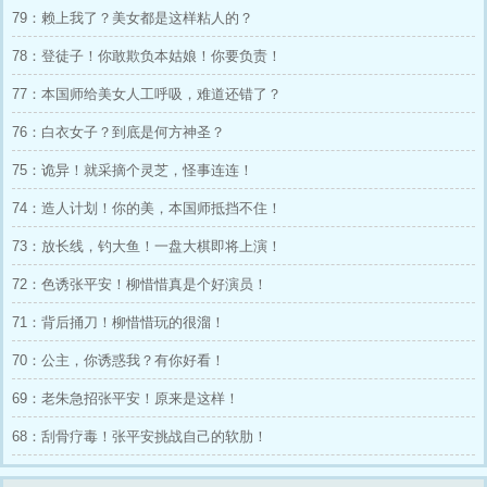
79：赖上我了？美女都是这样粘人的？
78：登徒子！你敢欺负本姑娘！你要负责！
77：本国师给美女人工呼吸，难道还错了？
76：白衣女子？到底是何方神圣？
75：诡异！就采摘个灵芝，怪事连连！
74：造人计划！你的美，本国师抵挡不住！
73：放长线，钓大鱼！一盘大棋即将上演！
72：色诱张平安！柳惜惜真是个好演员！
71：背后捅刀！柳惜惜玩的很溜！
70：公主，你诱惑我？有你好看！
69：老朱急招张平安！原来是这样！
68：刮骨疗毒！张平安挑战自己的软肋！