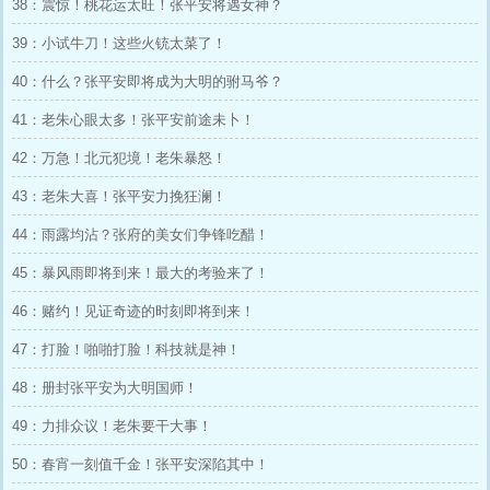
38：震惊！桃花运太旺！张平安将遇女神？
39：小试牛刀！这些火铳太菜了！
40：什么？张平安即将成为大明的驸马爷？
41：老朱心眼太多！张平安前途未卜！
42：万急！北元犯境！老朱暴怒！
43：老朱大喜！张平安力挽狂澜！
44：雨露均沾？张府的美女们争锋吃醋！
45：暴风雨即将到来！最大的考验来了！
46：赌约！见证奇迹的时刻即将到来！
47：打脸！啪啪打脸！科技就是神！
48：册封张平安为大明国师！
49：力排众议！老朱要干大事！
50：春宵一刻值千金！张平安深陷其中！