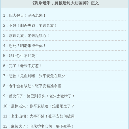
《刺杀老朱，竟被册封大明国师》正文
1：胆大包天！刺杀老朱！
2：不好！刺杀失败，要诛九族！
3：求诛九族，老朱起疑心！
4：想死？咱老朱成全你！
5：咱让你生不如死！
6：完了！老朱不好惹！
7：悲催！见血封喉！张平安危在旦夕！
8：老朱也有软肋？张平安精准拿捏！
9：芭比Q了！路已到尽头！老朱太狡猾了！
10：震惊老朱！张平安梭哈！难道闹鬼了？
11：老朱出招！大事不妙！张平安如何破局
12：麻烦大了！老朱护妻心切，要下死手！