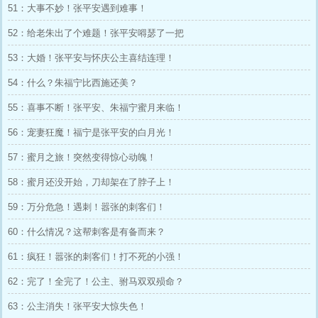
51：大事不妙！张平安遇到难事！
52：给老朱出了个难题！张平安嘚瑟了一把
53：大婚！张平安与怀庆公主喜结连理！
54：什么？朱福宁比西施还美？
55：喜事不断！张平安、朱福宁蜜月来临！
56：宠妻狂魔！福宁是张平安的白月光！
57：蜜月之旅！突然变得惊心动魄！
58：蜜月还没开始，刀却架在了脖子上！
59：万分危急！遇刺！嚣张的刺客们！
60：什么情况？这帮刺客是有备而来？
61：疯狂！嚣张的刺客们！打不死的小强！
62：完了！全完了！公主、驸马双双殒命？
63：公主消失！张平安大惊失色！