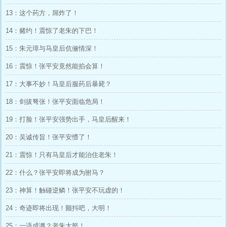
13：这个药方，屌炸了！
14：赌约！震惊了老朱的下巴！
15：朱元璋与马皇后伉俪情深！
16：震惊！张平安竟然能掐会算！
17：大事不妙！马皇后服药后暴毙？
18：剑拔弩张！张平安面临危局！
19：打脸！张平安强势出手，马皇后醒来！
20：吴诚传旨！张平安懵了！
21：震惊！只有马皇后才能治住老朱！
22：什么？张平安即将成为驸马？
23：神算！触碰逆鳞！张平安不玩虚的！
24：奇迹即将出现！颤抖吧，大明！
25：一语成谶？老朱大怒！