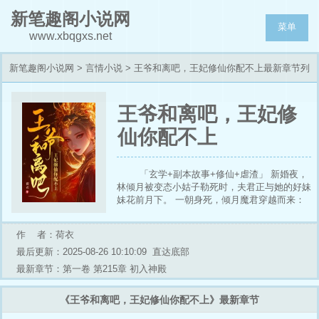
新笔趣阁小说网
菜单
www.xbqgxs.net
新笔趣阁小说网
>
言情小说
> 王爷和离吧，王妃修仙你配不上最新章节列
表
王爷和离吧，王妃修
仙你配不上
「玄学+副本故事+修仙+虐渣」 新婚夜，
林倾月被变态小姑子勒死时，夫君正与她的好妹
妹花前月下。 一朝身死，倾月魔君穿越而来：
“你的仇，本座来报！”?? 假千金茶言茶语：“占
你身份、抢你功劳又怎样？世人宁信我一滴泪，
作 者：荷衣
也不信你万句真！” 她勾唇：“谎话说多了，当心
口舌生疮遭报应。” 骄纵郡主扬鞭袭来：“野丫头
最后更新：2025-08-26 10:10:09
直达底部
配不上我哥！” 她一招溯梦回影，揭开重重真
最新章节：第一卷 第215章 初入神殿
相：“流着贱民血的假凤凰，也敢与本座论尊
卑？”? 冷面王爷搂着绿茶妹妹深情告白：“救命
《王爷和离吧，王妃修仙你配不上》最新章节
之恩，永生难忘。” 她徒手撕碎冒牌货伪装：“眼
瞎认错恩人，你的命，本座收回！” 得知真相，