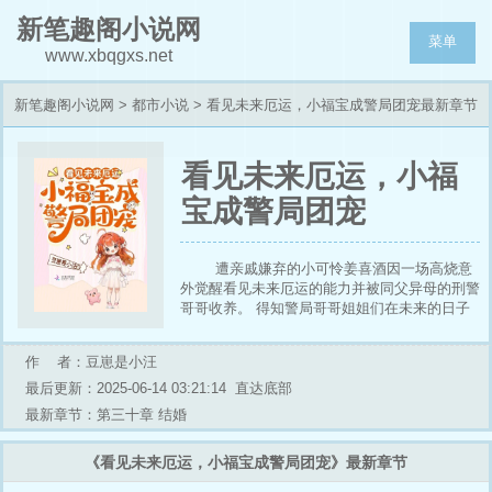
新笔趣阁小说网
菜单
www.xbqgxs.net
新笔趣阁小说网
>
都市小说
> 看见未来厄运，小福宝成警局团宠最新章节
列表
看见未来厄运，小福
宝成警局团宠
遭亲戚嫌弃的小可怜姜喜酒因一场高烧意
外觉醒看见未来厄运的能力并被同父异母的刑警
哥哥收养。 得知警局哥哥姐姐们在未来的日子
里陆续因公殉职……喜酒表示有她在没意外——
公交车上歹徒持刀杀人，女警察A把人制服后，
作 者：豆崽是小汪
想起来喜酒叮嘱，于是留了一手，结果歹徒身后
果然藏了一把刀，A成功保住性命。 警队女警B
最后更新：2025-06-14 03:21:14
直达底部
结婚，众人都在祝福，只有喜酒一脸严肃说道:
最新章节：第三十章 结婚
“姐姐，你家里来了一只恶犬在咬人。”B狐疑点
开家里监控看见未婚夫在残害家里的宠物……男
《看见未来厄运，小福宝成警局团宠》最新章节
警C在下班回去路上，看见有人落水，就在他准
备救人时，脑海里浮现喜酒板起小脸认真说道：