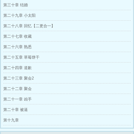
“哥哥救人时候记得向左200米远有救生衣哦！千
第三十章 结婚
万记得穿上。”等他想将落水人救上来时，对方
却死死抱住他想同归于尽，幸好C穿了救生
第二十九章 小太阳
衣……警局所有人都夸喜酒是小福星，以至于各
地局长上门要小福宝帮忙破案。
第二十八章 回忆【二更合一】
第二十七章 收藏
第二十六章 熟悉
第二十五章 草莓饼干
第二十四章 道歉
第二十三章 聚会2
第二十二章 聚会
第二十一章 凶手
第二十章 被逼
第十九章