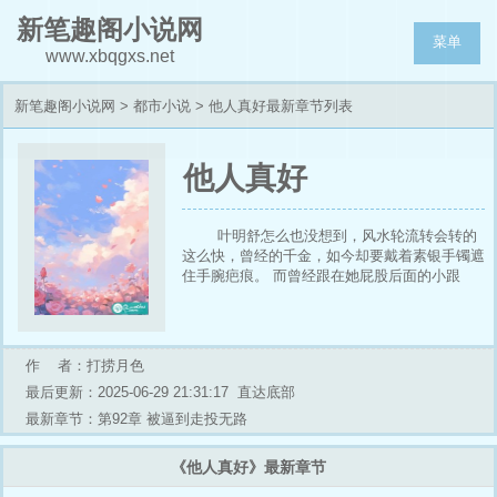
新笔趣阁小说网
菜单
www.xbqgxs.net
新笔趣阁小说网
>
都市小说
> 他人真好最新章节列表
他人真好
叶明舒怎么也没想到，风水轮流转会转的
这么快，曾经的千金，如今却要戴着素银手镯遮
住手腕疤痕。 而曾经跟在她屁股后面的小跟
班，却成了商圈新贵。再见面时，程怀墨倚在迈
巴赫旁，漫不经心地笑：“帮你纯属看在认识一
场，我未婚妻可比你懂事多了。”后来啊，醉酒
的雨夜，程怀墨淋着暴雨站在她公寓楼下，眼眶
作 者：打捞月色
通红，声音哽咽：“阿舒，求你回头看看我......”
最后更新：2025-06-29 21:31:17
直达底部
最新章节：第92章 被逼到走投无路
《他人真好》最新章节