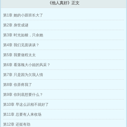
《他人真好》正文
第1章 她的小跟班长大了
第2章 身世成谜
第3章 时光如梭，只余她
第4章 我们见面谈谈？
第5章 我要做程太太
第6章 看落魄大小姐的风采？
第7章 只是因为欠我人情
第8章 你弄疼我了
第9章 你到底想要什么？
第10章 早这么识相不就好了
第11章 总要有人来收场
第12章 还挺有劲