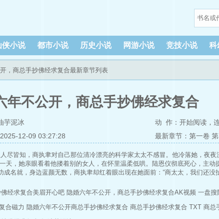
仙侠小说
都市小说
历史小说
网游小说
竞技小说
科
公开，商总手抄佛经求复合最新章节列表
六年不公开，商总手抄佛经求复合
油芋泥冰
动 作：
开始阅读
，
5-12-09 03:27:28
最新章节：第一卷 第
里人尽皆知，商执聿对自己那位清冷漂亮的科学家太太不感冒。他冷落她，夜夜
有一天，她亲眼看着他搂着别的女人，在怀里温柔低哄。陆恩仪彻底死心，主动
功成名就，身边蓝颜无数，商执聿却红着眼出现在她面前：“商太太，我们还没扯
抄佛经求复合美眉开心吧
隐婚六年不公开，商总手抄佛经求复合AK视频
一盘搜
复合磁力
隐婚六年不公开商总手抄佛经求复合
商总手抄佛经求复合 TXT
商总