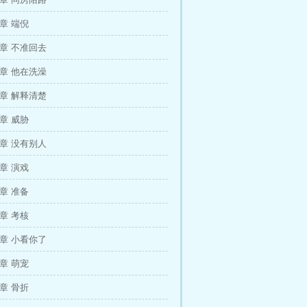
7章 端倪
0章 不准回去
3章 他在洗澡
6章 解释清楚
9章 威胁
2章 没有别人
5章 演戏
8章 准备
1章 考核
4章 小看你了
7章 萌宠
0章 骨折