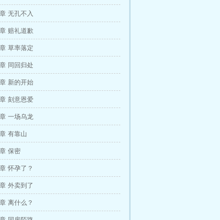
8章 无孔不入
1章 赔礼道歉
4章 草率落定
7章 同回归处
0章 新的开始
3章 刻意恩爱
6章 一场乌龙
9章 有靠山
2章 保密
5章 怀孕了？
8章 外卖到了
1章 离什么？
4章 同房陌路