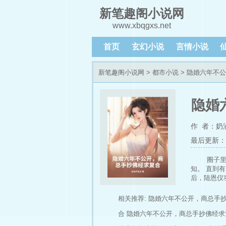
新笔趣阁小说网
www.xbqgxs.net
首页
玄幻小说
言情小说
新笔趣阁小说网
>
都市小说
> 隐婚六年不
隐婚
作 者：奶
最后更新：202
圈子
知。 直到
后，陆恩仪
相关推荐:
隐婚六年不公开，商总手
合
隐婚六年不公开，商总手抄佛经求