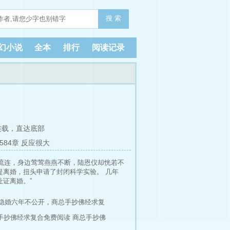
搜 索
幻小说
全本
排行
阅读记录
连载，
直达底部
584章 反应很大
流连，身边莺莺燕燕不断，陆恩仪却恍若不
提离婚，扭头申请了封闭科学实验。 几年
证离婚。”
隐婚六年不公开，商总手抄佛经求复
手抄佛经求复合免费阅读
商总手抄佛