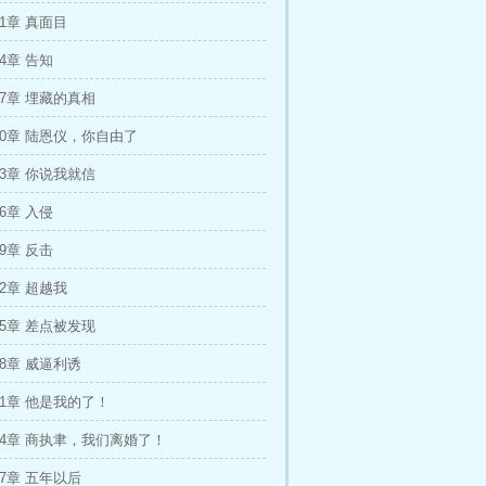
71章 真面目
4章 告知
77章 埋藏的真相
80章 陆恩仪，你自由了
83章 你说我就信
6章 入侵
9章 反击
92章 超越我
95章 差点被发现
98章 威逼利诱
01章 他是我的了！
04章 商执聿，我们离婚了！
07章 五年以后