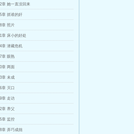
32章 她一直没回来
35章 抓谁的奸
8章 照片
41章 床小的好处
44章 潜藏危机
7章 眼熟
0章 两面
3章 未成
6章 灭口
9章 走访
2章 养父
5章 监控
68章 弄巧成拙