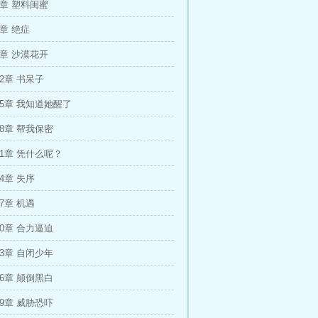
3章 塑料闺蜜
6章 绝症
9章 沙漠花开
02章 书呆子
05章 我知道她醒了
08章 帮我保密
11章 凭什么呢？
4章 失序
7章 机遇
20章 合力逼迫
23章 自闭少年
26章 颠倒黑白
29章 威胁恐吓