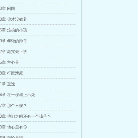
0章 回国
13章 你才没教养
16章 难搞的小孩
19章 年轻的帅哥
22章 老实去上学
25章 主心骨
28章 行踪泄露
1章 重逢
34章 在一棵树上吊死
37章 那个三嫂？
40章 他们之间还有一个孩子？
43章 他心里有你
46章 舆论反噬