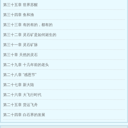
是被逼去和亲的假公主，貌美如花但心狠手辣，
第三十五章 世界苏醒
是标准女频文里活到大结局的恶毒女配，命绝对
够长！” “至于我三徒弟，倒是没什么特殊的身
第三十四章 鱼和渔
世，但是他足够有钱！半个江南的生意都有他家
的份儿，有他在，修建门派都不用花钱，实在是
第三十三章 有的有的，都有的
太划算辣！”
第三十二章 灵石矿是如何诞生的
第三十一章 灵石矿脉
第三十章 天然的灵石
第二十九章 十几年前的老头
第二十八章 “感恩节”
第二十七章 新大陆
第二十六章 大飞行时代
第二十五章 货运飞舟
第二十四章 白石界的发展