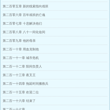
第二百零五章 新的线索指向戏班
第二百零六章 百年戏班的亡魂
第二百零七章 十息解决他们
第二百零八章 八十一间化妆间
第二百零九章 他的母亲
第二百一十章 用血克制他
第二百一十一章 城市危机
第二百一十二章 阳间负责人
第二百一十三章 夜叉王
第二百一十四章 拖延时间搬救兵
第二百一十五章 欢迎二位
第二百一十六章 结束了
第二百一十七章