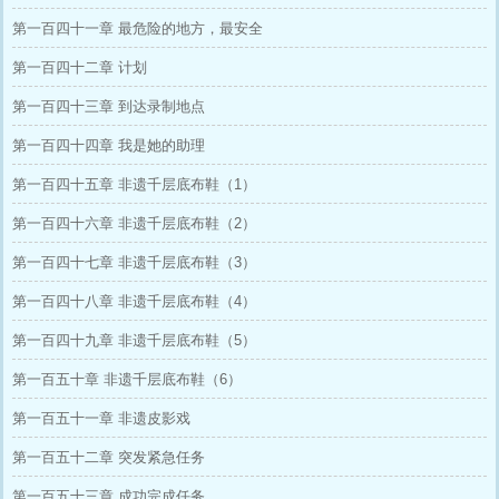
第一百四十一章 最危险的地方，最安全
第一百四十二章 计划
第一百四十三章 到达录制地点
第一百四十四章 我是她的助理
第一百四十五章 非遗千层底布鞋（1）
第一百四十六章 非遗千层底布鞋（2）
第一百四十七章 非遗千层底布鞋（3）
第一百四十八章 非遗千层底布鞋（4）
第一百四十九章 非遗千层底布鞋（5）
第一百五十章 非遗千层底布鞋（6）
第一百五十一章 非遗皮影戏
第一百五十二章 突发紧急任务
第一百五十三章 成功完成任务