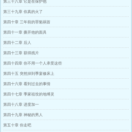
第三十八章 它是在保护他
第三十九章 你真的火了
第四十章 三年前的罪魁祸首
第四十一章 撕开他的面具
第四十二章 后人
第四十三章 获得残片
第四十四章 你不用一个人承受这些
第四十五 突然掉到季宴修床上
第四十六章 看到过去的事情
第四十七章 季家祖坟的地缚灵
第四十八章 进度加一
第四十九章 神秘的男人
第五十章 你走吧