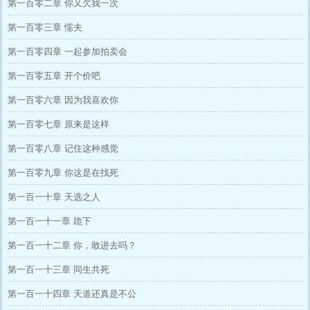
第一百零二章 你又欠我一次
第一百零三章 懦夫
第一百零四章 一起参加拍卖会
第一百零五章 开个价吧
第一百零六章 因为我喜欢你
第一百零七章 原来是这样
第一百零八章 记住这种感觉
第一百零九章 你这是在找死
第一百一十章 天选之人
第一百一十一章 跪下
第一百一十二章 你，敢进去吗？
第一百一十三章 同生共死
第一百一十四章 天道还真是不公