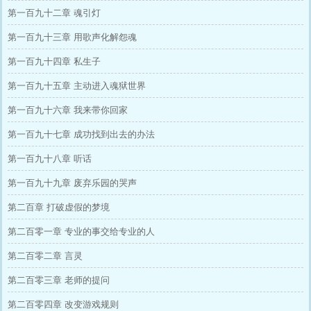
第一百九十二章 魂引灯
第一百九十三章 用歌声化解怨魂
第一百九十四章 私生子
第一百九十五章 主动进入魂狱世界
第一百九十六章 我来带你回家
第一百九十七章 成功找到出去的办法
第一百九十八章 听话
第一百九十九章 废弃乐园的哭声
第二百章 打破虚假的梦境
第二百零一章 专业的事交给专业的人
第二百零二章 言灵
第二百零三章 老师的提问
第二百零四章 改变游戏规则