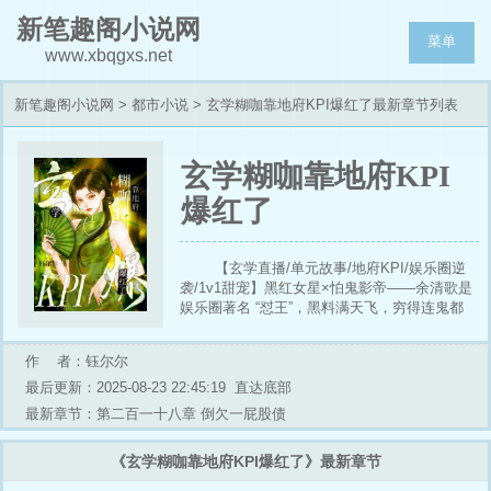
新笔趣阁小说网
菜单
www.xbqgxs.net
新笔趣阁小说网
>
都市小说
> 玄学糊咖靠地府KPI爆红了最新章节列表
玄学糊咖靠地府KPI
爆红了
【玄学直播/单元故事/地府KPI/娱乐圈逆
袭/1v1甜宠】黑红女星×怕鬼影帝——余清歌是
娱乐圈著名 “怼王”，黑料满天飞，穷得连鬼都
嫌。直到她被迫绑定【地府APP幽冥通】。 白
天直播算命，晚上抓鬼冲业绩，一不小心爆红
作 者：钰尔尔
了！ “超度亡魂送技能？民国名伶的戏腔，古代
神医的针灸……这波血赚！”观众：“姐姐算得真
最后更新：2025-08-23 22:45:19
直达底部
准！……等等，刚才飘过去的是阿飘吗？！”黑
最新章节：第二百一十八章 倒欠一屁股债
粉：“封建迷信！”结果当晚，黑粉的手机自动播
放《大悲咒》，屏幕飘血字：“再骂，送你去地
《玄学糊咖靠地府KPI爆红了》最新章节
府一日游。”——季宴修是娱乐圈的高冷影帝，
“冰山男神”。但没人知道，他怕鬼怕到穿皮卡丘