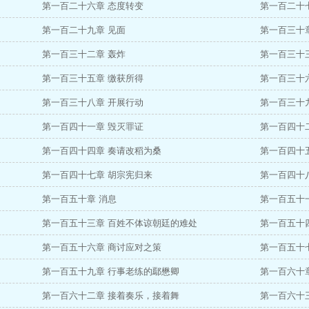
第一百二十六章 态度转变
第一百二十
第一百二十九章 见面
第一百三十
第一百三十二章 轰炸
第一百三十
第一百三十五章 缴获所得
第一百三十
第一百三十八章 开展行动
第一百三十
第一百四十一章 毁灭罪证
第一百四十
第一百四十四章 奏请改稻为桑
第一百四十
第一百四十七章 胡宗宪归来
第一百四十
第一百五十章 消息
第一百五十
第一百五十三章 百姓不体谅朝廷的难处
第一百五十
第一百五十六章 商讨应对之策
第一百五十
第一百五十九章 行事老练的鄢懋卿
第一百六十
第一百六十二章 接着奏乐，接着舞
第一百六十