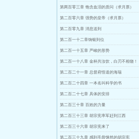
第两百零三章 饱含血泪的质问（求月票）
第二百零六章 强势的皇帝（求月票）
第二百零九章 消息送到
第二百一十二章饷银到位
第二百一十五章 严峻的形势
第二百一十八章 金杯共汝饮，白刃不相饶！
第二百二十一章 总督府悟道的海瑞
第二百二十四章 一本名叫科学的书
第二百二十七章 具体的安排
第二百三十章 百姓的力量
第二百三十三章 胡宗宪率军赶到江西
第二百三十六章 胡宗宪来了
第二百三十九章 感到毛骨悚然的胡宗宪