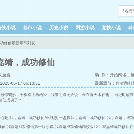
仙侠小说
都市小说
历史小说
网游小说
竞技小说
科
成功修仙最新章节列表
嘉靖，成功修仙
又至夏
动 作：
开始阅读
，
5-06-17 06:18:51
最新章节：作者菌打
身形似鹤形，千株松下两函经，我来问道无余说，云在青天水在瓶。 当纪时醒
修仙成功了？
开心吧
我，嘉靖，成功修仙AK视频
一盘搜我，嘉靖，成功修仙
我，嘉靖，成功
修仙
我嘉靖成功修仙第一版小说
我嘉靖成功修仙精校版TXT
我嘉靖成功修仙在