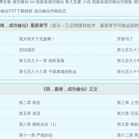
费全集
成功修仙 txt
我嘉靖成功修仙 春又至夏 小说
我嘉靖成功修仙无错版
成
修仙TXT下载精校
成功修仙书籍状态
靖，成功修仙》最新章节
（提示：已启用缓存技术，最新章节可能会延时
我大明天下无敌啊！
开新书了
完结感言
第七百九十
第七百九十一章 徐阶落幕
第七百九十
第七百八十八章 千载难逢的机会
第七百八十
《我，嘉靖，成功修仙》正文
第二章 恭贺
第三章 上书
第五章 清流
第六章 召见
第八章 御前会议（1）
第九章 御前
第十一章 严嵩的信
第十二章 