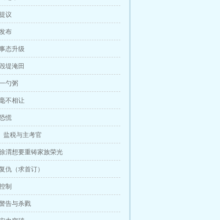
 提议
 发布
 事态升级
 毁堤淹田
 一勺粥
 毫不相让
 恐慌
。盐税与主考官
 徐渭想要重铸家族荣光
 复仇（求首订）
 控制
 警告与杀戮