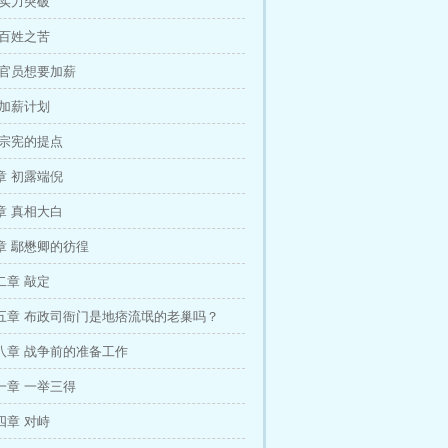
 实力突破
 百姓之苦
 官员想要加薪
 加薪计划
胡宗宪的提点
章 初露端倪
章 真相大白
章 鄢懋卿的彷徨
二章 敲定
五章 布政司衙门是地痞流氓的老巢吗？
八章 战争前的准备工作
一章 一举三得
四章 对峙