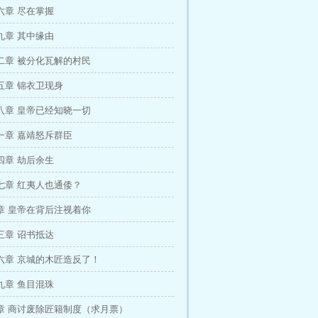
六章 尽在掌握
九章 其中缘由
二章 被分化瓦解的村民
五章 锦衣卫现身
八章 皇帝已经知晓一切
一章 嘉靖怒斥群臣
四章 劫后余生
七章 红夷人也通倭？
章 皇帝在背后注视着你
三章 诏书抵达
六章 京城的木匠造反了！
九章 鱼目混珠
章 商讨废除匠籍制度（求月票）