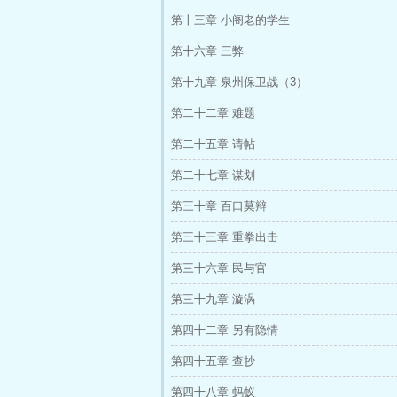
第十三章 小阁老的学生
第十六章 三弊
第十九章 泉州保卫战（3）
第二十二章 难题
第二十五章 请帖
第二十七章 谋划
第三十章 百口莫辩
第三十三章 重拳出击
第三十六章 民与官
第三十九章 漩涡
第四十二章 另有隐情
第四十五章 查抄
第四十八章 蚂蚁