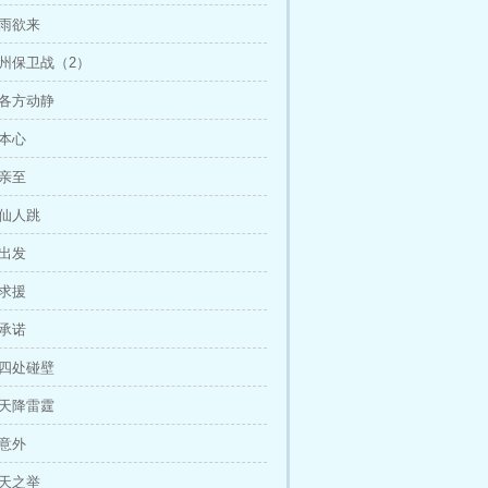
风雨欲来
泉州保卫战（2）
 各方动静
 本心
 亲至
 仙人跳
 出发
 求援
 承诺
 四处碰壁
 天降雷霆
 意外
惊天之举