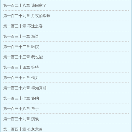
第一百二十八章 该回家了
第一百二十九章 月夜的暧昧
第一百三十章 不速之客
第一百三十一章 海边
第一百三十二章 医院
第一百三十三章 我也能
第一百三十四章 等待
第一百三十五章 借力
第一百三十六章 得知真相
第一百三十七章 签约
第一百三十八章 放手
第一百三十九章 演戏
第一百四十章 心灰意冷