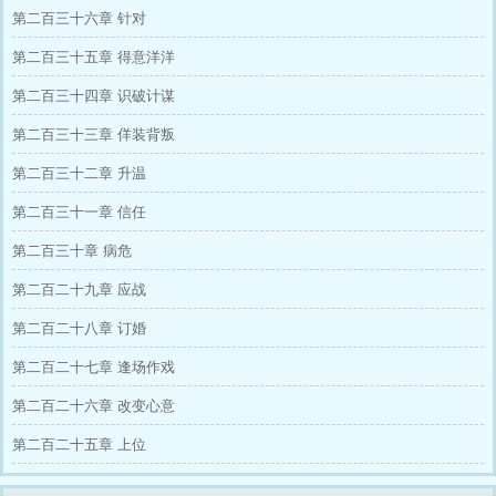
姜沅重新交出自己的心。
第二百三十六章 针对
第二百三十五章 得意洋洋
第二百三十四章 识破计谋
第二百三十三章 佯装背叛
第二百三十二章 升温
第二百三十一章 信任
第二百三十章 病危
第二百二十九章 应战
第二百二十八章 订婚
第二百二十七章 逢场作戏
第二百二十六章 改变心意
第二百二十五章 上位