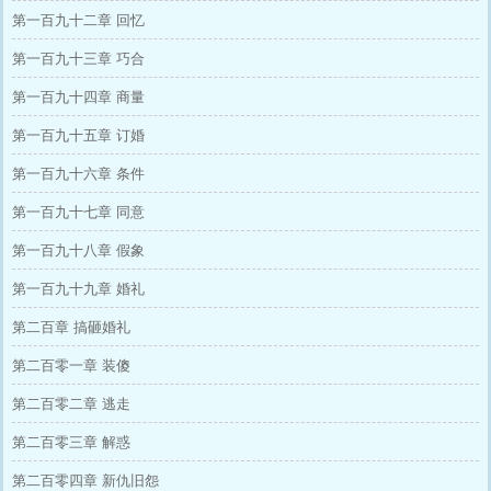
第一百九十二章 回忆
第一百九十三章 巧合
第一百九十四章 商量
第一百九十五章 订婚
第一百九十六章 条件
第一百九十七章 同意
第一百九十八章 假象
第一百九十九章 婚礼
第二百章 搞砸婚礼
第二百零一章 装傻
第二百零二章 逃走
第二百零三章 解惑
第二百零四章 新仇旧怨