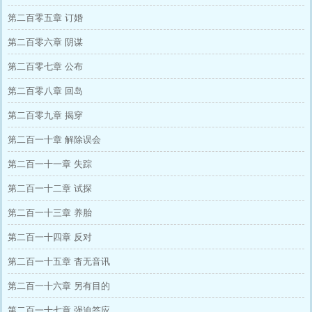
第二百零五章 订婚
第二百零六章 阴谋
第二百零七章 公布
第二百零八章 回岛
第二百零九章 揭穿
第二百一十章 解除误会
第二百一十一章 失踪
第二百一十二章 试探
第二百一十三章 养胎
第二百一十四章 反对
第二百一十五章 杳无音讯
第二百一十六章 另有目的
第二百一十七章 强迫答应