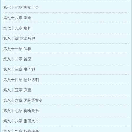
第七十七章 离家出走
第七十八章 重逢
第七十九章 暗算
第八十章 露出马脚
第八十一章 保释
第八十二章 答应
第八十三章 推了她
第八十四章 意外遇刺
第八十五章 疯魔
第八十六章 医院逐客令
第八十七章 斩断关系
第八十八章 重回京市
第八十九章 赵陆结亲