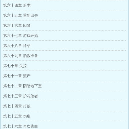
第六十四章 追求
第六十五章 重新回去
第六十六章 囚禁
第六十七章 游戏开始
第六十八章 怀孕
第六十九章 胎教准备
第七十章 失控
第七十一章 流产
第七十二章 阴暗地下室
第七十三章 护花使者
第七十四章 打破
第七十五章 伤痕
第七十六章 再次告白