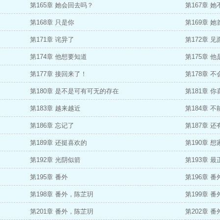
第165章 她会回去吗？
第167章 
第168章 只是你
第169章 
第171章 诧异了
第172章 见
第174章 他想要知道
第175章 
第177章 接回来了！
第178章 
第180章 是不是可有可无的存在
第181章 
第183章 越来越近
第184章 
第186章 忘记了
第187章 
第189章 还挺喜欢的
第190章 想
第192章 光阴似箭
第193章 
第195章 番外
第196章 番
第198章 番外，陈芷玥
第199章 
第201章 番外，陈芷玥
第202章 