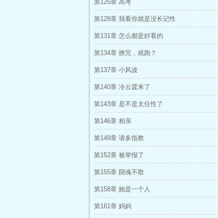
第125章 高考
第128章 我看你就是没长记性
第131章 怎么都是好看的
第134章 撩完，就跑？
第137章 小风波
第140章 冷云霆来了
第143章 是不是太任性了
第146章 相亲
第149章 请多指教
第152章 被举报了
第155章 阴魂不散
第158章 她是一个人
第161章 妈妈