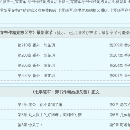
沁雅汐
七零随军:穿书作精她撩又甜下载
七零随军穿书作精她撩又甜免费观看
零随军穿书作精她撩又甜免费阅读
七零随军:穿书作精她撩又甜txt
七零随军穿
穿书作精她撩又甜》最新章节
（提示：已启用缓存技术，最新章节可能会
第210章 番外，陈芷玥
第209章 
第208章 番外，陈芷玥
第207章 
第205章 番外，陈芷玥
第204章 
第202章 番外，陈芷玥
第201章 
《七零随军：穿书作精她撩又甜》正文
第2章 老公，你不要我了嘛
第3章 老实
第5章 别人眼中的好继母，实则精的很!
第6章 是你
第8章 惊呆了！
第9章 盯着