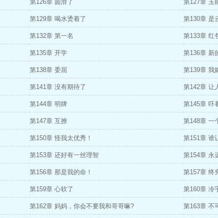
第126章 圆滑了
第127章 
第129章 喝水烫着了
第130章 
第132章 第一名
第133章 
第135章 开学
第136章 
第138章 委屈
第139章 
第141章 没有期待了
第142章 
第144章 明牌
第145章 
第147章 互撩
第148章 
第150章 怪我太优秀！
第151章 
第153章 还好有一丝理智
第154章 
第156章 那是我的命！
第157章 
第159章 心软了
第160章 冷
第162章 妈妈，你会不要我和哥哥嘛?
第163章 