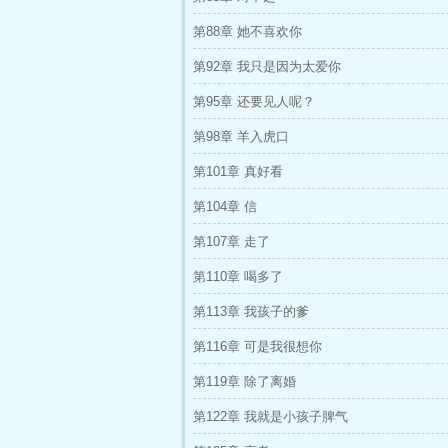
第88章 她不喜欢你
第92章 我只是因为太爱你
第95章 还要见人呢？
第98章 羊入虎口
第101章 真好看
第104章 信
第107章 走了
第110章 喝多了
第113章 我孩子的爹
第116章 可是我很想你
第119章 除了离婚
第122章 我就是小孩子脾气