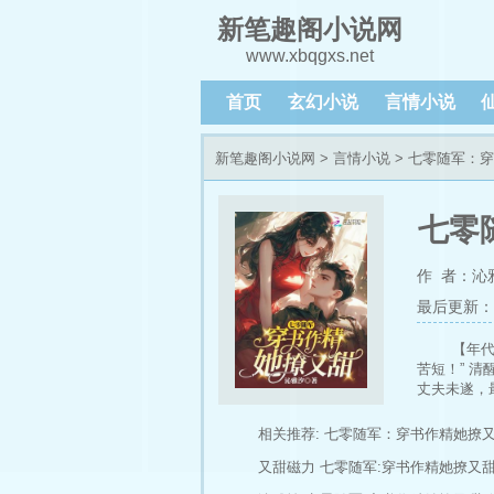
新笔趣阁小说网
www.xbqgxs.net
首页
玄幻小说
言情小说
新笔趣阁小说网
>
言情小说
> 七零随军：
七零
作 者：沁
最后更新：202
【年代
苦短！” 
丈夫未遂，
的结局，她
变成了牛皮
相关推荐:
七零随军：穿书作精她撩
近怎么总请
又甜磁力
七零随军:穿书作精她撩又
“ 冷云霆咬