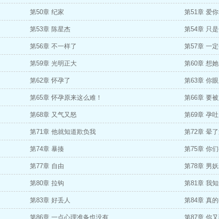
第50章 纪家
第51章 爱
第53章 陈星杰
第54章 只
第56章 不一样了
第57章 一
第59章 光明正大
第60章 想
第62章 怀孕了
第63章 你
第65章 怀孕原来这么难！
第66章 要
第68章 又气又怒
第69章 孕吐
第71章 他就知道欺负我
第72章 晕
第74章 暴揍
第75章 你
第77章 自由
第78章 男
第80章 拉钩
第81章 我
第83章 好丢人
第84章 真
第86章 一点心理准备也没有
第87章 你