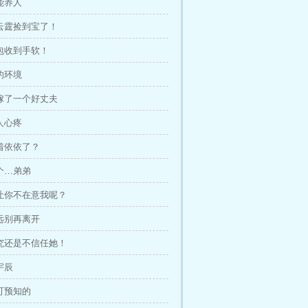
玉能养人
是云霆捡到宝了！
红包收到手软！
新的环境
我嫁了一个好丈夫
让人心疼
吓着依依了？
一个…弟弟
谁让你不在意我呢？
永远别再离开
终究还是不信任她！
宇辰
不可预知的