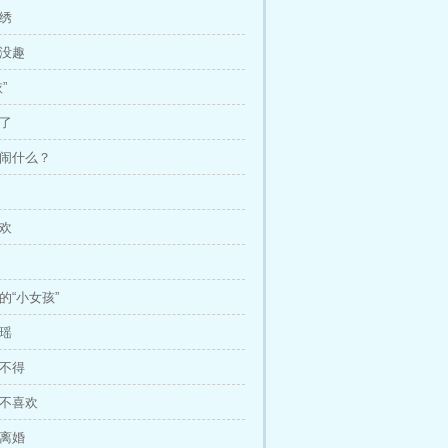
面绣
讨没趣
”
事了
在闹什么？
喜欢
的“小女孩”
伊瑶
舍不得
有不喜欢
她离婚