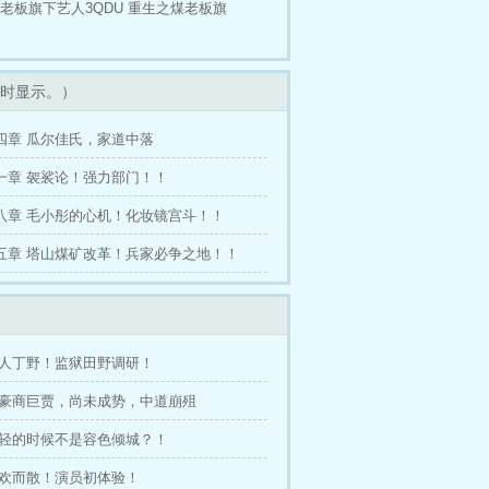
老板旗下艺人3QDU
重生之煤老板旗
时显示。）
四章 瓜尔佳氏，家道中落
一章 袈裟论！强力部门！！
八章 毛小彤的心机！化妆镜宫斗！！
五章 塔山煤矿改革！兵家必争之地！！
纪人丁野！监狱田野调研！
代豪商巨贾，尚未成势，中道崩殂
年轻的时候不是容色倾城？！
不欢而散！演员初体验！