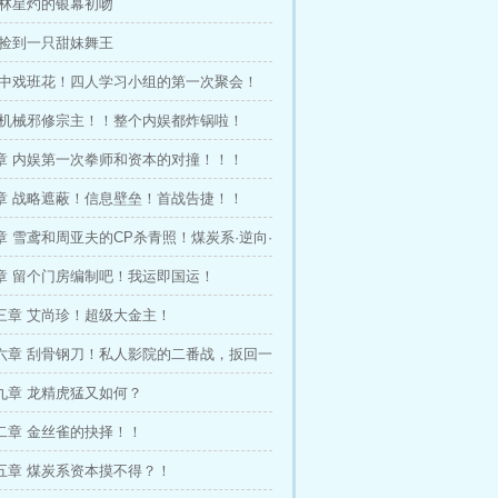
 林星灼的银幕初吻
 捡到一只甜妹舞王
 中戏班花！四人学习小组的第一次聚会！
 机械邪修宗主！！整个内娱都炸锅啦！
章 内娱第一次拳师和资本的对撞！！！
章 战略遮蔽！信息壁垒！首战告捷！！
 雪鸢和周亚夫的CP杀青照！煤炭系·逆向·
！！
章 留个门房编制吧！我运即国运！
三章 艾尚珍！超级大金主！
六章 刮骨钢刀！私人影院的二番战，扳回一
九章 龙精虎猛又如何？
二章 金丝雀的抉择！！
五章 煤炭系资本摸不得？！