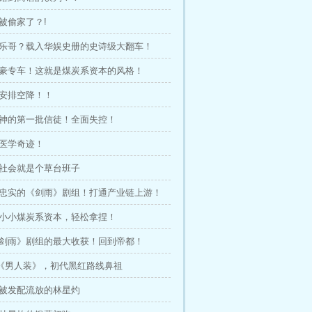
被偷家了？!
 乐哥？载入华娱史册的史诗级大翻车！
富豪专车！这就是煤炭系资本的风格！
 安排空降！！
 神的第一批信徒！全面失控！
 医学奇迹！
 社会就是个草台班子
 忠实的《剑雨》剧组！打通产业链上游！
 小小煤炭系资本，轻松拿捏！
《剑雨》剧组的最大收获！回到帝都！
《男人装》，初代黑红路线鼻祖
 被发配流放的林星灼