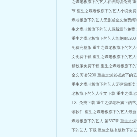
之煤老板旗下的艺人在线阅读免费
重
节
重生之煤老板旗下的艺人小说免费
煤老板旗下的艺人无删减全文免费阅
生之煤老板旗下的艺人最新章节免费
重生之煤老板旗下的艺人笔趣阁5200
免费完整版
重生之煤老板旗下的艺人
文免费下载
重生之煤老板旗下的艺人
精校版免费下载
重生之煤老板旗下的
全文阅读5200
重生之煤老板旗下的艺
重生之煤老板旗下的艺人无弹窗阅读
老板旗下的艺人全文下载
重生之煤老
TXT免费下载
重生之煤老板旗下的艺
读软件
重生之煤老板旗下的艺人最新
煤老板旗下的艺人 第537章
重生之煤
下的艺人 下载
重生之煤老板旗下的