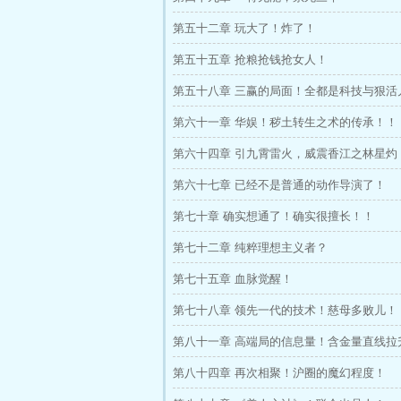
第五十二章 玩大了！炸了！
第五十五章 抢粮抢钱抢女人！
第五十八章 三赢的局面！全都是科技与狠活
第六十一章 华娱！秽土转生之术的传承！！
第六十四章 引九霄雷火，威震香江之林星灼
第六十七章 已经不是普通的动作导演了！
第七十章 确实想通了！确实很擅长！！
第七十二章 纯粹理想主义者？
第七十五章 血脉觉醒！
第七十八章 领先一代的技术！慈母多败儿！
第八十一章 高端局的信息量！含金量直线拉
第八十四章 再次相聚！沪圈的魔幻程度！