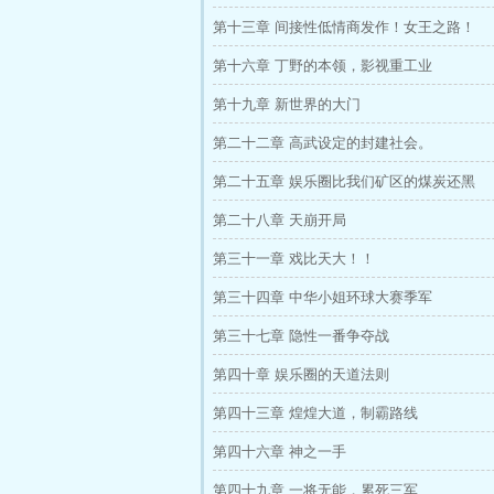
第十三章 间接性低情商发作！女王之路！
第十六章 丁野的本领，影视重工业
第十九章 新世界的大门
第二十二章 高武设定的封建社会。
第二十五章 娱乐圈比我们矿区的煤炭还黑
第二十八章 天崩开局
第三十一章 戏比天大！！
第三十四章 中华小姐环球大赛季军
第三十七章 隐性一番争夺战
第四十章 娱乐圈的天道法则
第四十三章 煌煌大道，制霸路线
第四十六章 神之一手
第四十九章 一将无能，累死三军