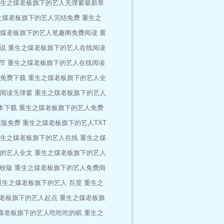
生之煤老板旗下的艺人无弹窗最新章
之煤老板旗下的艺人完结免费
重生之
煤老板旗下的艺人笔趣阁免费阅读
重
说
重生之煤老板旗下的艺人在线阅读
节
重生之煤老板旗下的艺人在线阅读
免费下载
重生之煤老板旗下的艺人全
阅读无弹窗
重生之煤老板旗下的艺人
本下载
重生之煤老板旗下的艺人免费
整版免费
重生之煤老板旗下的艺人TXT
生之煤老板旗下的艺人在线
重生之煤
的艺人全文
重生之煤老板旗下的艺人
校版
重生之煤老板旗下的艺人免费阅
重生之煤老板旗下的艺人 百度
重生之
老板旗下的艺人起点
重生之煤老板旗
煤老板旗下的艺人吃吃吃的眠
重生之