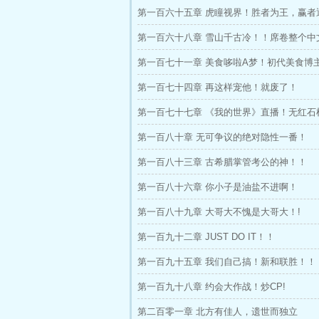
第一百六十五章 虎瞳视界！胜者为王，赢者
第一百六十八章 雪山千古冷！！席卷整个中
网！！
第一百七十一章 美食哆啦A梦！初代美食博
第一百七十四章 再这样宠他！就废了！
第一百七十七章 《我的世界》直播！无红石
动矿车系统！！
第一百八十章 无可争议的绝对隐性一番！
第一百八十三章 古希腊掌管考公的神！！
第一百八十六章 你小子是油盐不进啊！
第一百八十九章 大哥大不愧是大哥大！!
第一百九十二章 JUST DO IT！！
第一百九十五章 我们自己搞！新和联胜！！
第一百九十八章 约会大作战！炒CP!
第二百零一章 北方有佳人，遗世而独立