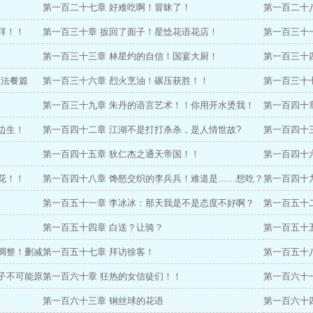
第一百二十七章 好难吃啊！冒昧了！
第一百二十
拜！！
第一百三十章 扳回了面子！星惗花语花店！
第一百三十
第一百三十三章 林星灼的自信！国宴大厨！
第一百三十
S法餐篇
第一百三十六章 烈火烹油！碾压获胜！！
啊！！
第一百三十
第一百三十九章 朱丹的语言艺术！！你用开水烫我！
第一百四十
边生！
第一百四十二章 江湖不是打打杀杀，是人情世故?
第一百四十
第一百四十五章 狄仁杰之通天帝国！！
第一百四十
花！！
第一百四十八章 馋怒交织的李兵兵！难道是……想吃？
第一百四十
第一百五十一章 李冰冰：那天我是不是态度不好啊？
第一百五十
第一百五十四章 白送？让骑？
第一百五十
调整！删减
第一百五十七章 拜访徐客！
第一百五十
子不可能原
第一百六十章 狂热的女信徒们！！
第一百六十
第一百六十三章 钢丝球的花语
跟！！
第一百六十