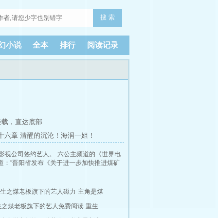
搜 索
幻小说
全本
排行
阅读记录
连载，
直达底部
十六章 清醒的沉沦！海润一姐！
影视公司签约艺人。 六公主频道的《世界电
道：“晋阳省发布《关于进一步加快推进煤矿
生之煤老板旗下的艺人磁力
主角是煤
生之煤老板旗下的艺人免费阅读
重生