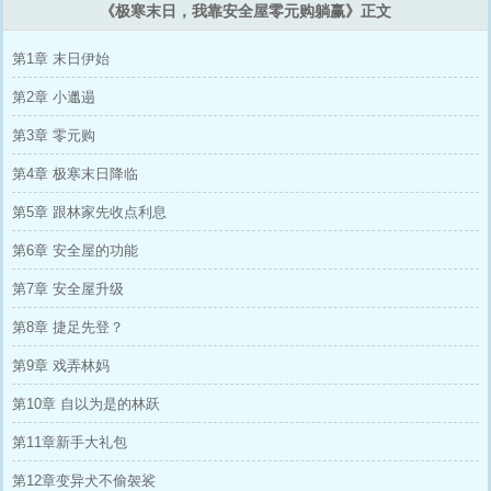
《极寒末日，我靠安全屋零元购躺赢》正文
第1章 末日伊始
第2章 小邋遢
第3章 零元购
第4章 极寒末日降临
第5章 跟林家先收点利息
第6章 安全屋的功能
第7章 安全屋升级
第8章 捷足先登？
第9章 戏弄林妈
第10章 自以为是的林跃
第11章新手大礼包
第12章变异犬不偷袈裟