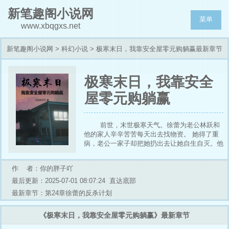
新笔趣阁小说网
菜单
www.xbqgxs.net
新笔趣阁小说网
>
科幻小说
> 极寒末日，我靠安全屋零元购躺赢最新章节
列表
极寒末日，我靠安全
屋零元购躺赢
前世，末世极寒天气。徐蕾为老公林跃和
他的家人辛辛苦苦每天出去找物资。 她得了重
病，老公一家子却把她扔出去让她自生自灭。他
们没想到，她重生了！ 而且还带着前世没来得
及觉醒的金手指！重生在末世来临前的一小时，
作 者：你的胖子吖
徐蕾毫不犹豫地觉醒金手指。 自带农场的安全
屋！囤货？不用，她直接零元购，超市的物资随
最后更新：2025-07-01 08:07:24
直达底部
手就收进安全屋。 外面随处可见的花草植物也
最新章节：第24章徐蕾的反杀计划
成了末世的稀缺物资，都收进安全屋！末世来临
后。 前夫一家眼睁睁地看着徐蕾进了安全屋，
《极寒末日，我靠安全屋零元购躺赢》最新章节
他们却死活也进不去。徐蕾坐在安全屋里，吃着
热气腾腾的火锅，看前夫一家活生生冻死在极寒