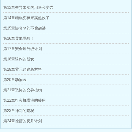
第13章变异果实的用途和变强
第14章糟糕变异果实起效了
第15章惨兮兮的不偷袈裟
第16章异能觉醒！
第17章安全屋升级计划
第18章骑狗的靓女
第19章零元购建筑材料
第20章动物园
第21章恐怖的变异植物
第22章打火机煤油的妙用
第23章神罚的隐秘
第24章徐蕾的反杀计划