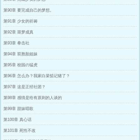
第90章 要完成自己的梦想。
第91章 少女的祈祷
第92章 噩梦成真
第93章 拳击社
第94章 双胞胎姐妹
第95章 校园の猛虎
第96章 怎么办？我家白菜惦记猪了？
第97章 这是正经社团？
第98章 感情是给有原则的人谈的
第99章 甜妹唱歌
第100章 真心话
第101章 死性不改