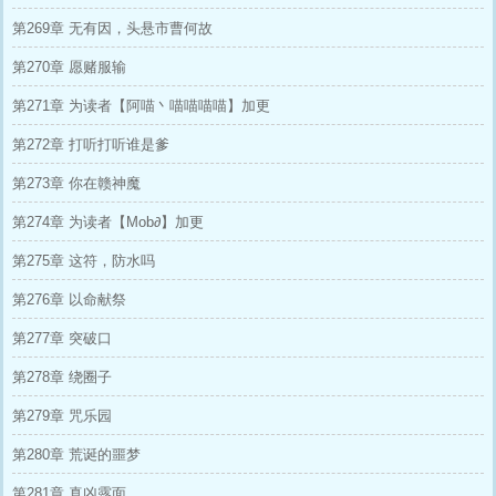
第269章 无有因，头悬市曹何故
第270章 愿赌服输
第271章 为读者【阿喵丶喵喵喵喵】加更
第272章 打听打听谁是爹
第273章 你在赣神魔
第274章 为读者【Mob∂】加更
第275章 这符，防水吗
第276章 以命献祭
第277章 突破口
第278章 绕圈子
第279章 咒乐园
第280章 荒诞的噩梦
第281章 真凶露面