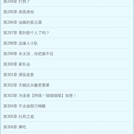
第294章 打扰了
第295章 表面身份
第296章 油腻的姜云露
第297章 看到那个人了吗？
第298章 边缘人小队
第299章 水太深，你把握不住
第300章 家长会
第301章 调侃老姜
第302章 天赋比兴趣更重要
第303章 为读者【阿喵丶喵喵喵喵】加更！
第304章 不去做那只蝴蝶
第305章 社死之尬
第306章 爽吃