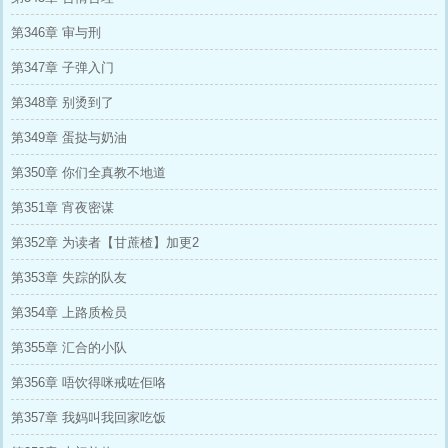
第346章 审与刑
第347章 子弹入门
第348章 别烫到了
第349章 蛋挞与奶油
第350章 你们全真教不地道
第351章 宵夜密谋
第352章 为读者【甘蔗楂】加更2
第353章 失踪的队友
第354章 上路质检员
第355章 汇合的小队
第356章 唔饮得咪戒咗佢咯
第357章 我妈叫我回家吃饭