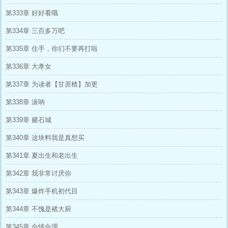
第333章 好好看哦
第334章 三百多万吧
第335章 住手，你们不要再打啦
第336章 大孝女
第337章 为读者【甘蔗楂】加更
第338章 滚呐
第339章 赌石城
第340章 这块料我是真想买
第341章 夏出生和老出生
第342章 我非常讨厌你
第343章 爆炸手机初代目
第344章 不愧是褚大厨
第345章 合情合理