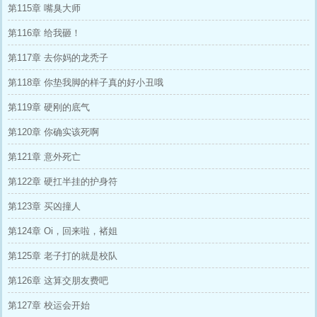
第115章 嘴臭大师
第116章 给我砸！
第117章 去你妈的龙秃子
第118章 你垫我脚的样子真的好小丑哦
第119章 硬刚的底气
第120章 你确实该死啊
第121章 意外死亡
第122章 硬扛半挂的护身符
第123章 买凶撞人
第124章 Oi，回来啦，褚姐
第125章 老子打的就是校队
第126章 这算交朋友费吧
第127章 校运会开始