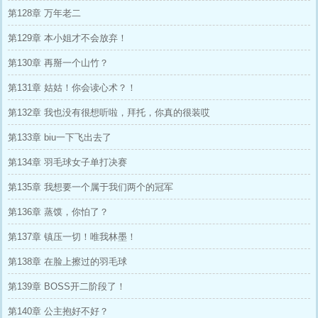
第128章 万年老二
第129章 本小姐才不会放弃！
第130章 再掰一个山竹？
第131章 姑姑！你会读心术？！
第132章 我也没有很想听啦，拜托，你真的很装哎
第133章 biu一下飞出去了
第134章 羽毛球女子单打决赛
第135章 我想要一个属于我们两个的冠军
第136章 蒸馍，你怕了？
第137章 镇压一切！唯我林墨！
第138章 在脸上擦过的羽毛球
第139章 BOSS开二阶段了！
第140章 公主抱好不好？