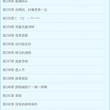
第230章 森藏blue
第231章 你喂的，好像更香一点
第232章 (╯‵□′)╯︵┻━┻
第233章 究极无敌对峙
第234章 背景调查
第235章 括约肌失控
第236章 鲜活的感情
第237章 搞套音响
第238章 愚人节
第239章 因果报应
第240章 跟鹤城那个一模一样啊
第241章 查寝
第242章 宿舍的神奇操作