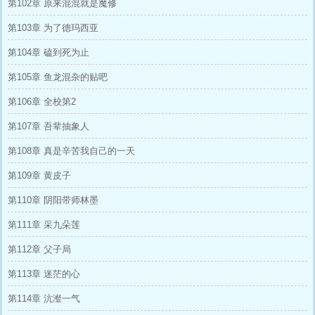
第102章 原来混混就是魔修
第103章 为了德玛西亚
第104章 磕到死为止
第105章 鱼龙混杂的贴吧
第106章 全校第2
第107章 吾辈抽象人
第108章 真是辛苦我自己的一天
第109章 黄皮子
第110章 阴阳带师林墨
第111章 采九朵莲
第112章 父子局
第113章 迷茫的心
第114章 沆瀣一气