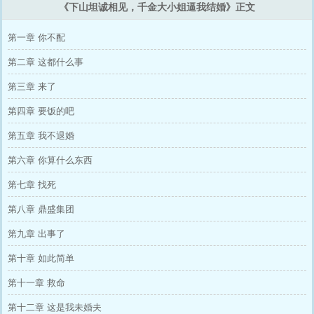
《下山坦诚相见，千金大小姐逼我结婚》正文
第一章 你不配
第二章 这都什么事
第三章 来了
第四章 要饭的吧
第五章 我不退婚
第六章 你算什么东西
第七章 找死
第八章 鼎盛集团
第九章 出事了
第十章 如此简单
第十一章 救命
第十二章 这是我未婚夫