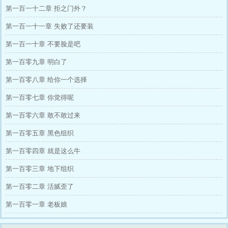
第一百一十二章 拒之门外？
第一百一十一章 失败了还要装
第一百一十章 不要脸是吧
第一百零九章 明白了
第一百零八章 给你一个选择
第一百零七章 你觉得呢
第一百零六章 敢不敢过来
第一百零五章 黑色组织
第一百零四章 就是这么牛
第一百零三章 地下组织
第一百零二章 活腻歪了
第一百零一章 老板娘