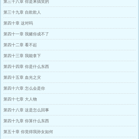
第三十八章 你是来搞笑的
第三十九章 自欺欺人
第四十章 这对吗
第四十一章 我赌你成不了
第四十二章 看不起
第四十三章 我能拿下
第四十四章 你是什么东西
第四十五章 血光之灾
第四十六章 怎么会是你
第四十七章 大人物
第四十八章 这是怎么回事
第四十九章 你算什么东西
第五十章 你觉得我孙女如何