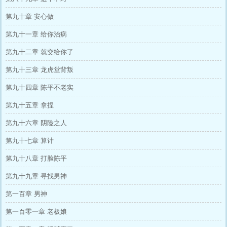
第九十章 安心做
第九十一章 给你治病
第九十二章 就交给你了
第九十三章 龙虎堂背叛
第九十四章 陈平不老实
第九十五章 拿捏
第九十六章 阴险之人
第九十七章 算计
第九十八章 打脸陈平
第九十九章 寻找男神
第一百章 男神
第一百零一章 老板娘