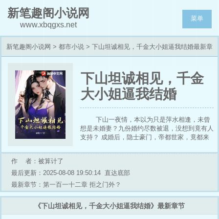
新笔趣阁小说网
菜单
www.xbqgxs.net
新笔趣阁小说网
>
都市小说
> 下山坦诚相见，千金大小姐逼我结婚最新章
节列表
下山坦诚相见，千金
大小姐逼我结婚
下山一夜情，本以为只是萍水相逢，未曾
想是未婚妻？九份婚约尽数被退，没想到竟有人
支持？ 成婚后，隐士豪门，帝都世家，竟都来
参拜！此刻，他春风得意，站于世界之巅！
作 者：被算计了
最后更新：2025-08-08 19:50:14
直达底部
最新章节：第一百一十二章 拒之门外？
《下山坦诚相见，千金大小姐逼我结婚》最新章节