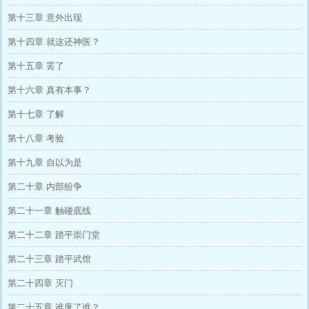
第十三章 意外出现
第十四章 就这还神医？
第十五章 罢了
第十六章 真有本事？
第十七章 了解
第十八章 考验
第十九章 自以为是
第二十章 内部纷争
第二十一章 触碰底线
第二十二章 踏平崇门堂
第二十三章 踏平武馆
第二十四章 灭门
第二十五章 谁废了谁？