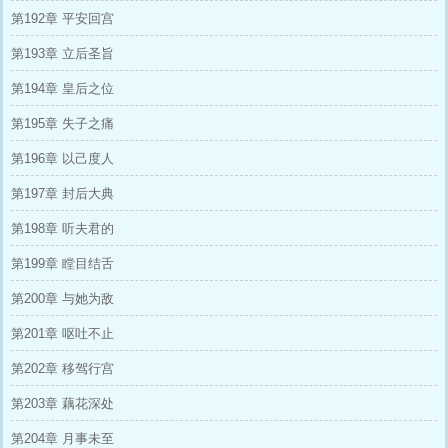
第192章 平安回宫
第193章 立后圣旨
第194章 皇后之位
第195章 失子之痛
第196章 以己度人
第197章 封后大典
第198章 听夫君的
第199章 瞠目结舌
第200章 与她为敌
第201章 呕吐不止
第202章 移驾行宫
第203章 藕花深处
第204章 月事未至