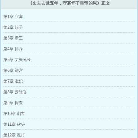
《丈夫去世五年，守寡怀了皇帝的崽》正文
第1章 守寡
第2章 孩子
第3章 帝王
第4章 排斥
第5章 丈夫兄长
第6章 进宫
第7章 淑妃
第8章 云隐香
第9章 探查
第10章 刺客
第11章 砍头
第12章 敲打