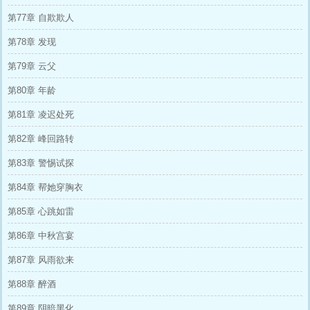
第77章 自欺欺人
第78章 发现
第79章 云父
第80章 年龄
第81章 凌迟处死
第82章 峰回路转
第83章 警惕试探
第84章 帮她穿胸衣
第85章 心跳如雷
第86章 中秋宫宴
第87章 风雨欲来
第88章 醉酒
第89章 阴暗黑化