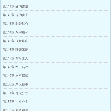
第141章 受伤昏迷
第142章 你的孩子
第143章 刻骨铭心
第144章 八字相和
第145章 代掌凤印
第146章 陆妃示弱
第147章 背后之人
第148章 帝王名讳
第149章 出宫探望
第150章 亲人往事
第151章 毫无分寸
第152章 生小公主
第153章 简单粗暴