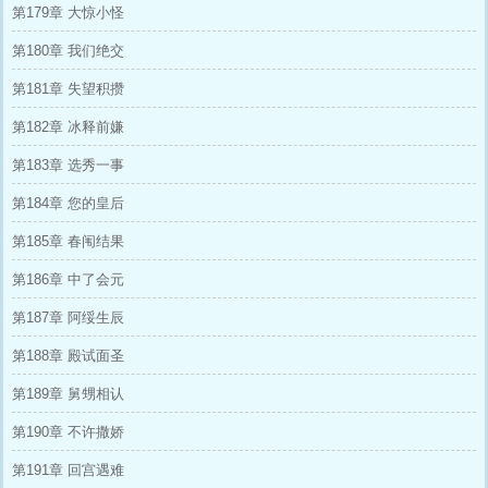
第179章 大惊小怪
第180章 我们绝交
第181章 失望积攒
第182章 冰释前嫌
第183章 选秀一事
第184章 您的皇后
第185章 春闱结果
第186章 中了会元
第187章 阿绥生辰
第188章 殿试面圣
第189章 舅甥相认
第190章 不许撒娇
第191章 回宫遇难