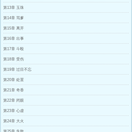
第13章 玉珠
第14章 骂爹
第15章 离开
第16章 出事
第17章 斗殴
第18章 受伤
第19章 过目不忘
第20章 处置
第21章 奇香
第22章 闭眼
第23章 心虚
第24章 大火
第25章 失散