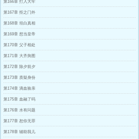
第166章 打入大牢
第167章 拒之门外
第168章 坦白真相
第169章 想当皇帝
第170章 父子相处
第171章 大齐舆图
第172章 除夕前夕
第173章 质疑身份
第174章 滴血验亲
第175章 血融了吗
第176章 水有问题
第177章 恕你无罪
第178章 辅助我儿