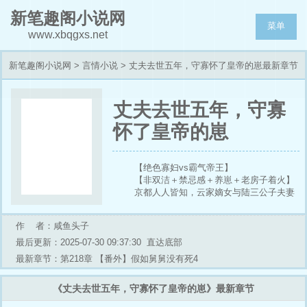
新笔趣阁小说网
菜单
www.xbqgxs.net
新笔趣阁小说网
>
言情小说
> 丈夫去世五年，守寡怀了皇帝的崽最新章节
列表
丈夫去世五年，守寡
怀了皇帝的崽
【绝色寡妇vs霸气帝王】
【非双洁＋禁忌感＋养崽＋老房子着火】
京都人人皆知，云家嫡女与陆三公子夫妻
恩爱、伉俪情深。
无奈天意弄人，陆三公子福薄命短，未及
作 者：咸鱼头子
弱冠便重病逝世，留下貌美孀妻与未出世的孩
儿。
最后更新：2025-07-30 09:37:30
直达底部
云挽心中有一个秘密，深藏了五年，不敢
最新章节：第218章 【番外】假如舅舅没有死4
透露于人。
五年来，她每每望着面容越发肖似那人的
《丈夫去世五年，守寡怀了皇帝的崽》最新章节
儿子，便心惊胆战。
她小心翼翼掩藏着秘密，然而纸终究包不