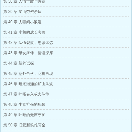
第 38 章 人情世故与善意
第 39 章 矿山劳资矛盾
第 40 章 夫妻间小浪漫
第 41 章 小凯的成长考验
第 42 章 队伍裂痕，忠诚试炼
第 43 章 母女舞伴，情谊深厚
第 44 章 新的试探
第 45 章 意外合伙，商机再现
第 46 章 暗潮汹涌的矿山风波
第 47 章 叶昭卷入权力斗争
第 48 章 生意扩张的瓶颈
第 49 章 叶昭的无声守护
第 50 章 旧爱新恨难两全