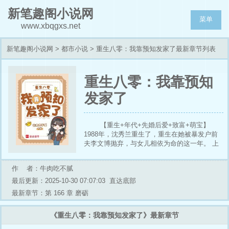
新笔趣阁小说网
菜单
www.xbqgxs.net
新笔趣阁小说网
>
都市小说
> 重生八零：我靠预知发家了最新章节列表
重生八零：我靠预知
发家了
【重生+年代+先婚后爱+致富+萌宝】
1988年，沈秀兰重生了，重生在她被暴发户前
夫李文博抛弃，与女儿相依为命的这一年。 上
辈子，心高气傲的她错失了前夫留给她城郊的大
四合院追悔莫及。此时的李文博已是初露锋芒的
作 者：牛肉吃不腻
煤矿老板，正野心勃勃地朝着首富之路狂奔。
同一时间，叶昭转业归乡，入职燕京公安局成为
最后更新：2025-10-30 07:07:03
直达底部
刑警队长。在旁人的介绍下，叶昭见到了沈秀
最新章节：第 166 章 磨砺
兰。 沈秀兰看着眼前这个身材高大、冷面肃严
的男人，想起上辈子正是因为叶昭在工作中的刚
《重生八零：我靠预知发家了》最新章节
正不阿，才让李文博和小三因煤矿塌方的事吃了
牢饭，突然觉得这男人很不错，可嫁。 叶昭看