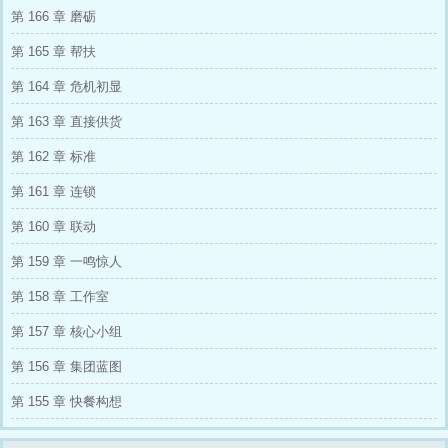
着沈秀兰，沉默片刻后开口：“我有孩子，只要
第 166 章 磨砺
你能对他们好，以后家里的事我也会担起来。”
沈秀兰心里一喜，脸上却尽量保持镇定，说道：
第 165 章 帮扶
“我也有个女儿，咱们以后一起把孩子养大就
行。”就这样，两人一拍即合。
第 164 章 危机初显
第 163 章 直接供货
第 162 章 标准
第 161 章 连锁
第 160 章 联动
第 159 章 一鸣惊人
第 158 章 工作室
第 157 章 核心小组
第 156 章 集团蓝图
第 155 章 快餐构想