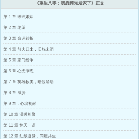
《重生八零：我靠预知发家了》正文
第 1 章 破碎婚姻
第 2 章 绝望
第 3 章 命运转折
第 4 章 前夫归来，旧怨未消
第 5 章 家门纷争
第 6 章 心光浮现
第 7 章 英雄救美，暗波涌动
第 8 章 威胁
第 9 章，心墙初融
第 10 章 温暖相聚
第 11 章 惊天一语
第 12 章 红纸凝缘，同屋共生