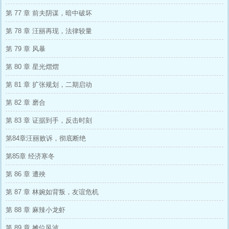
第 77 章 前夫阴谋，暗中破坏
第 78 章 汪丽再现，法律较量
第 79 章 风暴
第 80 章 星光熠熠
第 81 章 扩张规划，二期启动
第 82 章 磨合
第 83 章 证据到手，反击时刻
第84章汪丽败诉，彻底断绝
第85章 经济寒冬
第 86 章 遭殃
第 87 章 林婉如背叛，友谊危机
第 88 章 麻辣小龙虾
第 89 章 摊位风波