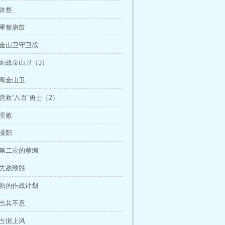
 休整
 重整旗鼓
 金山卫守卫战
 血战金山卫（3）
撤离金山卫
营救“八百”勇士（2）
 溃败
 溧阳
 第二次的整编
 先敌致胜
 新的作战计划
 出其不意
 占据上风