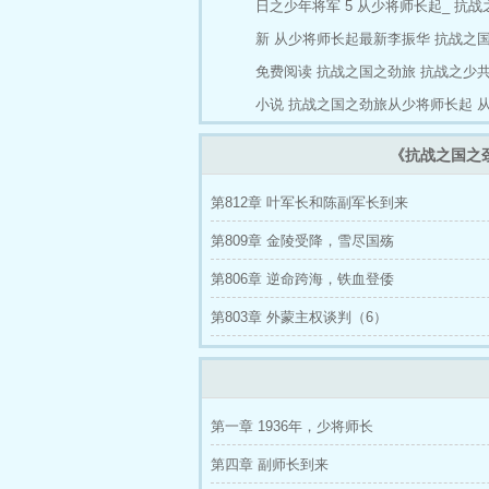
日之少年将军 5
从少将师长起_
抗战
新
从少将师长起最新李振华
抗战之
免费阅读
抗战之国之劲旅
抗战之少
小说
抗战之国之劲旅从少将师长起
《抗战之国之
第812章 叶军长和陈副军长到来
第809章 金陵受降，雪尽国殇
第806章 逆命跨海，铁血登倭
第803章 外蒙主权谈判（6）
第一章 1936年，少将师长
第四章 副师长到来