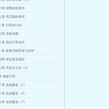
六章 突围前的意外
九章 周卫国的请求
二章 日军的计划
五章 准备突围
八章 阻击日军追兵
章 新番号陆军第“101军”
四章 奔赴第五战区
七章 开赴台儿庄（2）
章 驰援川军
三章 血战藤县（1）
六章 血战藤县（4）
九章 血战藤县（7）