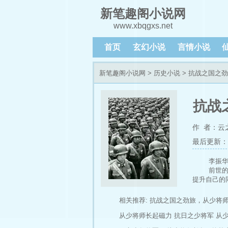
新笔趣阁小说网
www.xbqgxs.net
首页
玄幻小说
言情小说
新笔趣阁小说网
>
历史小说
> 抗战之国之
抗战
作 者：云
最后更新：202
李振
前世
提升自己的
本书
（作
相关推荐:
抗战之国之劲旅，从少将
从少将师长起磁力
抗日之少将军
从