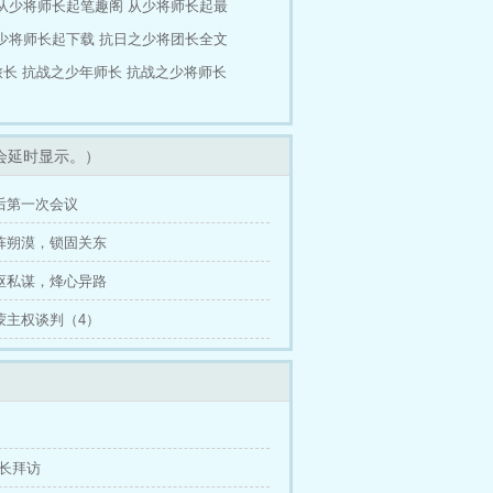
从少将师长起笔趣阁
从少将师长起最
少将师长起下载
抗日之少将团长全文
旅长
抗战之少年师长
抗战之少将师长
会延时显示。）
战后第一次会议
列阵朔漠，锁固关东
中枢私谋，烽心异路
外蒙主权谈判（4）
县长拜访