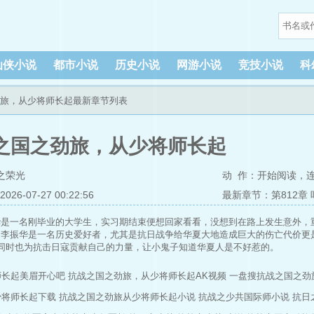
仙侠小说
都市小说
历史小说
网游小说
竞技小说
科
劲旅，从少将师长起最新章节列表
之国之劲旅，从少将师长起
之荣光
动 作：
开始阅读
，
6-07-27 00:22:56
最新章节：第812章
华是一名刚毕业的大学生，实习期结束便想回家看看，没想到在路上发生意外，
的李振华是一名历史爱好者，尤其是抗日战争给华夏大地造成巨大的伤亡代价更
同时也为抗击日寇贡献自己的力量，让小鬼子知道华夏人是不好惹的。
会根据史实进程，融入部分抗战电视剧中的故事情节和人物，也会出现一些虚构
者是第一次写书，并没有任何经验，若有不足之处希望各位读者多多指教，也请
师长起美眉开心吧
抗战之国之劲旅，从少将师长起AK视频
一盘搜抗战之国之劲
少将师长起下载
抗战之国之劲旅从少将师长起小说
抗战之少共国际师小说
抗日