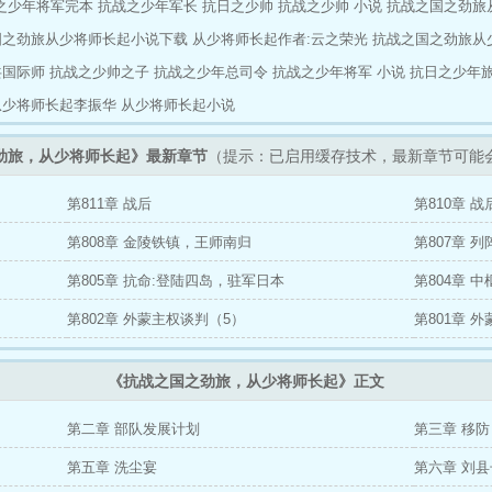
之少年将军完本
抗战之少年军长
抗日之少帅
抗战之少帅 小说
抗战之国之劲旅
国之劲旅从少将师长起小说下载
从少将师长起作者:云之荣光
抗战之国之劲旅从
共国际师
抗战之少帅之子
抗战之少年总司令
抗战之少年将军 小说
抗日之少年
从少将师长起李振华
从少将师长起小说
劲旅，从少将师长起》最新章节
（提示：已启用缓存技术，最新章节可能
第811章 战后
第810章 
第808章 金陵铁镇，王师南归
第807章 
第805章 抗命:登陆四岛，驻军日本
第804章 
第802章 外蒙主权谈判（5）
第801章 
《抗战之国之劲旅，从少将师长起》正文
第二章 部队发展计划
第三章 移防
第五章 洗尘宴
第六章 刘