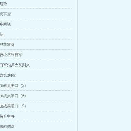
展趋势
西安事变
初步商谈
装
 战前准备
 轻松压制日军
 日军炮兵大队到来
战第3师团
 血战吴淞口（3）
 血战吴淞口（6）
 血战吴淞口（9）
 荣升中将
 未雨绸缪