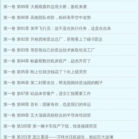
第一卷 第89章 大规模轰炸边境大桥，敌机来袭
第一卷 第90章 高炮部队布防，粉碎美帝空中攻势
第一卷 第91章 美帝飞行员：这不是在执行任务，这是在自杀
第一卷 第92章 升格西南雷达总厂，苏熊看上了瞄-5雷达
第一卷 第93章 用苏熊自己的雷达技术换取坦克工厂
第一卷 第94章 帕森斯数控机床投产，赵杰升官了
第一卷 第95章 刚上任就没钱花了？向上级哭穷
第一卷 第96章 第二封匿名信，帮龙国摘掉贫油国的帽子
第一卷 第97章 硅晶体管量产，进京汇报重要工作
第一卷 第98章 首长：国家有你，也是我们的幸运
第一卷 第99章 五大顶级高校联合的半导体培训班
第一卷 第100章 第一辆卡车投产下线，惊喜接踵而至
第一卷 第101章 国之重器——万吨水压机诞生，掀起巨大波澜