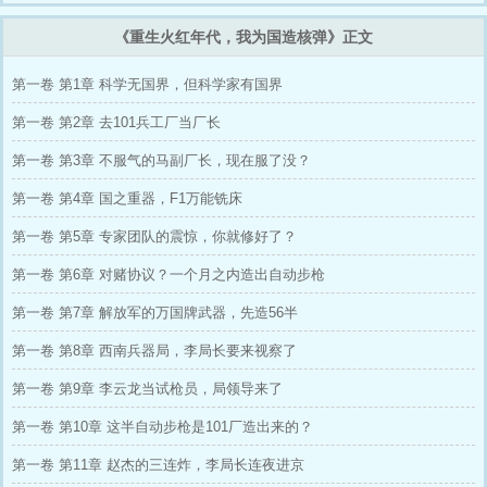
《重生火红年代，我为国造核弹》正文
第一卷 第1章 科学无国界，但科学家有国界
第一卷 第2章 去101兵工厂当厂长
第一卷 第3章 不服气的马副厂长，现在服了没？
第一卷 第4章 国之重器，F1万能铣床
第一卷 第5章 专家团队的震惊，你就修好了？
第一卷 第6章 对赌协议？一个月之内造出自动步枪
第一卷 第7章 解放军的万国牌武器，先造56半
第一卷 第8章 西南兵器局，李局长要来视察了
第一卷 第9章 李云龙当试枪员，局领导来了
第一卷 第10章 这半自动步枪是101厂造出来的？
第一卷 第11章 赵杰的三连炸，李局长连夜进京