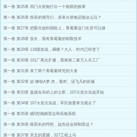
第一卷 第25章 四门火箭炮打出一个炮群的效果
第一卷 第26章 惊呆的领导们，原来火箭炮还能这么玩？
第一卷 第27章 把眼光放到国际上，青霉素这门生意可以做
第一卷 第28章 首长，我有青霉素的制取技术
第一卷 第29章 118团首战，碉楼？大人，时代已经变了
第一卷 第30章 101厂再次扩建，西南第二家万人兵工厂
第一卷 第31章 来了两个青霉素研究的大拿
第一卷 第32章 赵·哆啦A梦·杰，童村、汤飞凡的折服
第一卷 第33章 盘踞在岛屿上的土匪，107火首次实战开始
第一卷 第34章 107火首次实战，军区政委来当观众了
第一卷 第35章 瞄5型炮瞄雷达和高炮系统
第一卷 第36章 陈部长的愕然，赵杰还会研制雷达？
第一卷 第37章 宋文的震撼，327工程上马