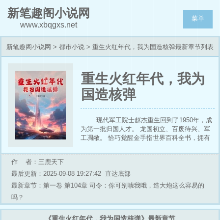
新笔趣阁小说网
菜单
www.xbqgxs.net
新笔趣阁小说网
>
都市小说
> 重生火红年代，我为国造核弹最新章节列表
重生火红年代，我为
国造核弹
现代军工院士赵杰重生回到了1950年，成
为第一批归国人才。 龙国初立、百废待兴、军
工凋敝。 恰巧觉醒金手指世界百科全书，拥有
了全世界军民工业资料。 在赵杰的带领下先后
研制出56式枪族、107火箭炮、59式坦克、歼-7
作 者：三鹿天下
战机等新式武器。 而后更是在荒漠当中腾起了
一朵蘑菇云。 这一年鹰酱登陆半岛，龙国出兵
最后更新：2025-09-08 19:27:42
直达底部
援朝，1VS17联合国军。 龙国：以前你们有飞
最新章节：第一卷 第104章 司令：你可别唬我哦，造大炮这么容易的
机大炮，我们有钢铁般的意志；现在我们有了飞
吗？
机大炮，你们最好也有钢铁般的意志。
《重生火红年代，我为国造核弹》最新章节