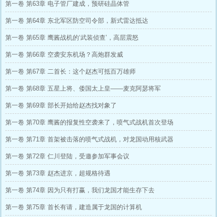
第一卷 第63章 电子管厂建成，预研硅晶体管
第一卷 第64章 东北军区防空司令部，新式雷达抵达
第一卷 第65章 鹰酱战机的‘武装侦查’，高层震怒
第一卷 第66章 空袭安东机场？高炮群发威
第一卷 第67章 二首长：这个赵杰可抵百万雄师
第一卷 第68章 五星上将、倭国太上皇——麦克阿瑟将军
第一卷 第69章 部长开始给赵杰找对象了
第一卷 第70章 鹰酱的报复性空袭来了，喷气式战机首次登场
第一卷 第71章 首架被击落的喷气式战机，对龙国动用核武器
第一卷 第72章 仁川登陆，受邀参加军事会议
第一卷 第73章 赵杰进京，超规格待遇
第一卷 第74章 因为只有打赢，我们龙国才能生存下去
第一卷 第75章 首长有请，建造属于龙国的计算机