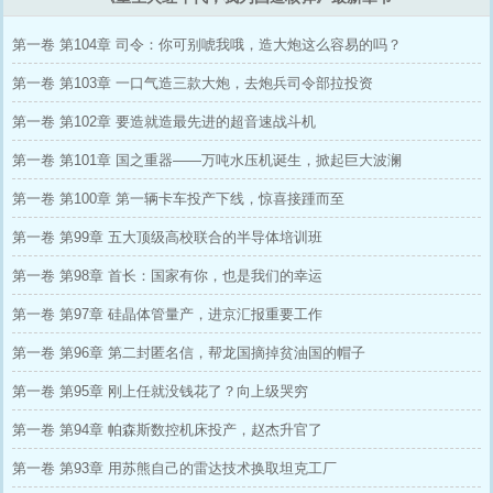
第一卷 第104章 司令：你可别唬我哦，造大炮这么容易的吗？
第一卷 第103章 一口气造三款大炮，去炮兵司令部拉投资
第一卷 第102章 要造就造最先进的超音速战斗机
第一卷 第101章 国之重器——万吨水压机诞生，掀起巨大波澜
第一卷 第100章 第一辆卡车投产下线，惊喜接踵而至
第一卷 第99章 五大顶级高校联合的半导体培训班
第一卷 第98章 首长：国家有你，也是我们的幸运
第一卷 第97章 硅晶体管量产，进京汇报重要工作
第一卷 第96章 第二封匿名信，帮龙国摘掉贫油国的帽子
第一卷 第95章 刚上任就没钱花了？向上级哭穷
第一卷 第94章 帕森斯数控机床投产，赵杰升官了
第一卷 第93章 用苏熊自己的雷达技术换取坦克工厂