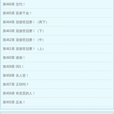
他是直播界的人气王，前无古人后无来
第466章 交代！
者！
他是职业选手中的不朽神话，被无数高手
第465章 富家千金！
评为这个游戏的尽头……
大仙：“钟尘是我见过最全面的选手，没有
第464章 迎接世冠赛！（再下）
任何短板！”
吕德华：“为什么有人能如此牛逼？”
第463章 迎接世冠赛！（下）
一诺：“能当他的队友，我很幸运！”
第462章 迎接世冠赛！（中）
KPL众解说：“我们一直都以为，这个时代
出了三个天才，可从未有人想过，这‘三个’天才
第461章 迎接世冠赛！（上）
竟是同一个人！”
第460章 谢谢！
第459章 001！
第458章 名人堂！
第457章 正经吗？
第456章 有意思的人！
第455章 足矣！