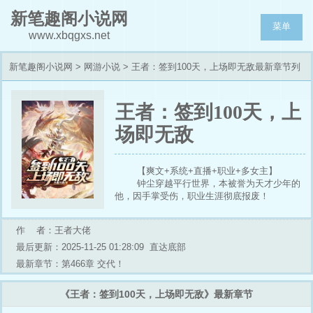
新笔趣阁小说网
菜单
www.xbqgxs.net
新笔趣阁小说网
>
网游小说
> 王者：签到100天，上场即无敌最新章节列
表
王者：签到100天，上
场即无敌
【爽文+系统+直播+职业+多女主】
钟尘穿越平行世界，本被誉为天才少年的
他，因手掌受伤，职业生涯彻底报废！
无数粉丝倒戈相向，黑粉更是趁虚而入，
钟尘被全网谩骂。
作 者：王者大佬
恰逢王者签到系统觉醒，不仅受伤的手完
好如初，每天完成签到任务，更能获得英雄的神
最后更新：2025-11-25 01:28:09
直达底部
级操作和理解。
最新章节：第466章 交代！
至此，签到了100天的钟尘几乎全位置无
敌，一步步走向了巅峰！
《王者：签到100天，上场即无敌》最新章节
他是代练界的神话，拥有着100%的好评
率！