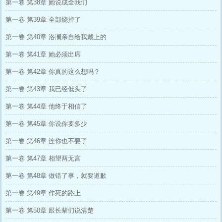
第一卷 第38章 她说成全我们
第一卷 第39章 全部烧掉了
第一卷 第40章 洛澜亲自给我戴上的
第一卷 第41章 她必须出席
第一卷 第42章 你真的这么想吗？
第一卷 第43章 我已经低头了
第一卷 第44章 他终于相信了
第一卷 第45章 你说你要多少
第一卷 第46章 连你也不要了
第一卷 第47章 相望两无言
第一卷 第48章 做错了事，就要道歉
第一卷 第49章 作死的路上
第一卷 第50章 跟长辈们说清楚