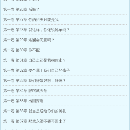
第一卷 第26章 后悔了
第一卷 第27章 你的姐夫只能是我
第一卷 第28章 就这样，你还说她单纯？
第一卷 第29章 洛澜会同意吗？
第一卷 第30章 你不配
第一卷 第31章 自己走还是我抱你走？
第一卷 第32章 要个属于我们自己的孩子
第一卷 第33章 我们好聚好散，好吗？
第一卷 第34章 眼瞎就去治
第一卷 第35章 出国深造
第一卷 第36章 就当是送给你们的贺礼
第一卷 第37章 那就永远不要再回来了