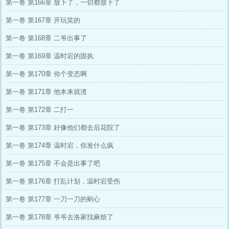
第一卷 第166章 放下了，一切都放下了
第一卷 第167章 开玩笑的
第一卷 第168章 二爷出事了
第一卷 第169章 温时宕的固执
第一卷 第170章 你个变态啊
第一卷 第171章 他本来就渣
第一卷 第172章 二打一
第一卷 第173章 好像他们都去后花院了
第一卷 第174章 温时宕，你发什么疯
第一卷 第175章 不会是出事了吧
第一卷 第176章 打乱计划，温时宕受伤
第一卷 第177章 一刀一刀的剜心
第一卷 第178章 爷爷去洛家找麻烦了