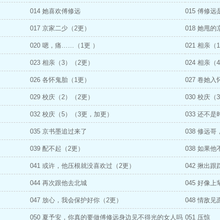
014 她喜欢傅修远
015 傅修
017 京家二少（2更）
018 她甩
020 嗯，痛……（1更 ）
021 相亲（
023 相亲（3）（2更）
024 相亲（
026 各怀鬼胎（1更）
027 卷她
029 校庆（2）（2更）
030 校庆（
032 校庆（5）（3更，加更）
033 还不
035 京书墨追过来了
038 修远
039 配不起（2更）
038 如果
041 或许，他压根就没喜欢过（2更）
042 揪出
044 再次跟他去北城
045 好像
047 放心，我会保护好你（2更）
048 情敌见
050 夏予安，你真的要做傅修远身边见不得光的女人吗
051 压惊