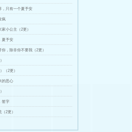
世界，只有一个夏予安
发疯
了京家小公主（2更）
吧，夏予安
离开你，除非你不要我（2更）
1）
1）（2更）
其来的恶心
4）
安，签字
传统（2更）