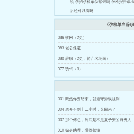
说
孕妇孕检单位扣钱吗
孕检报告单
院。”傅修远
后还可以看吗
《孕检单当辞职
086 收网（2更）
083 老公保证
080 辞职（2更，简介名场面）
077 诱饵（3）
001 既然你要结束，就遵守游戏规则
004 离开不到十二小时，又回来了
007 那个傅总，到底是不是夏予安的野男人
010 贴身助理，懂得都懂