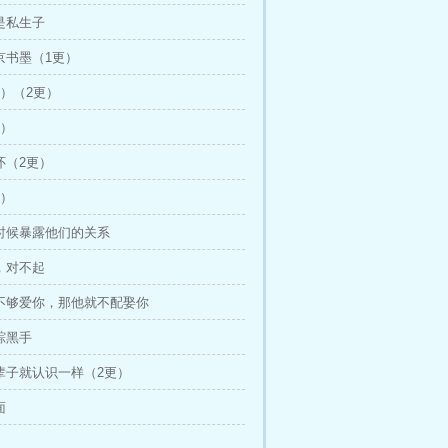
远是私生子
的京书墨（1更）
1）（2更）
4）
入怀（2更）
3）
是时候暴露他们的关系
哥，对不起
他不够爱你，那他就不配娶你
跟踪黑手
上辈子就认识一样（2更）
面