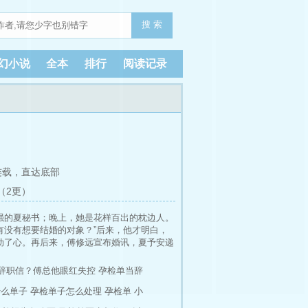
搜 索
幻小说
全本
排行
阅读记录
连载，
直达底部
（2更）
超强的夏秘书；晚上，她是花样百出的枕边人。
有没有想要结婚的对象？”后来，他才明白，
动了心。再后来，傅修远宣布婚讯，夏予安递
皮鞋出现在她眼前。 夏予安蓦地抬头，傅修
秘书，这个是什么？” “……”还能是什么？
辞职信？傅总他眼红失控
孕检单当辞
双手颤抖的打开包包，那封辞职信竟还在，傅
什么单子
孕检单子怎么处理
孕检单 小
边，传来傅修远冷冷的警告：“解释。”夏予
示我没有怀孕，真的……” “少废话，去医