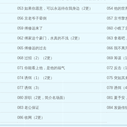
053 如果你愿意，可以永远待在我身边（2更）
054 他的
056 京老爷子晕倒
057 京书擎
059 傅修远来了
060 小瞧
062 傅家这个豪门，水真的不浅（2更）
063 拿着
065 傅修远的过去
066 我不
068 过招（2）（2更）
069 筹谋（
071 你能看上他，是他的福气
072 反击（
074 诱饵（1）（2更）
075 突如
077 诱饵（3）
078 诱饵（
080 辞职（2更，简介名场面）
081 夏予
083 老公保证
084 发扬
086 收网（2更）