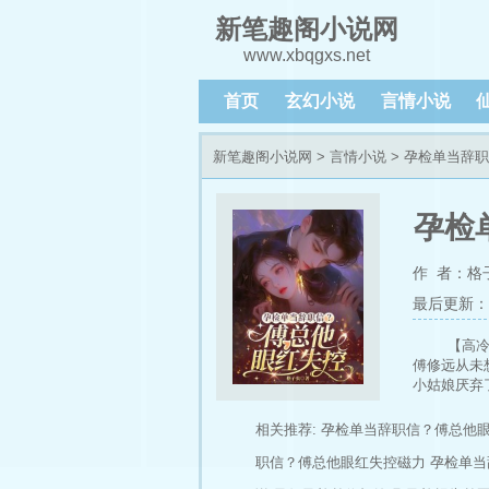
新笔趣阁小说网
www.xbqgxs.net
首页
玄幻小说
言情小说
新笔趣阁小说网
>
言情小说
> 孕检单当辞
孕检
作 者：格
最后更新：202
【高冷
傅修远从未
小姑娘厌弃
交辞职信。
远那张令她
相关推荐:
孕检单当辞职信？傅总他
当然是她的
职信？傅总他眼红失控磁力
孕检单当
修远手里的
安：“傅总