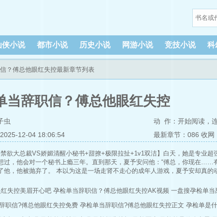
仙侠小说
都市小说
历史小说
网游小说
竞技小说
科
职信？傅总他眼红失控最新章节列表
单当辞职信？傅总他眼红失控
子虫
动 作：
开始阅读
，
5-12-04 18:06:54
最新章节：086 收网
禁欲大总裁VS娇媚清醒小秘书+甜撩+极限拉扯+1v1双洁】白天，她是专业
想过，他会对一个秘书上瘾三年。直到那天，夏予安问他：“傅总，你现在……
了他，他被抛弃了。 本以为这是一场走肾不走心的成年人游戏，夏予安却真的
 候机室，夏予安一个人安安静静地坐在那儿，心如止水。突然，一双锃亮的黑
怦然心动的脸，就这么猝不及防地出现在她眼里。 她红了眼眶，傅修远冷笑：“夏
眼红失控美眉开心吧
孕检单当辞职信？傅总他眼红失控AK视频
一盘搜孕检单当
辞职信啊。夏予安从傅修远手里拿过自己的辞职信，打开后，蓦地瞪大了眼。 
辞职信?傅总他眼红失控免费
孕检单当辞职信?傅总他眼红失控正文
孕检单是
是医生给她的孕检单？ 夏予安怎么都没想到，她竟然会闹出这么一场大乌龙。耳
，我得了女人病，那个不规律，这是医院的流程，先排查有没有怀孕，这个结果显