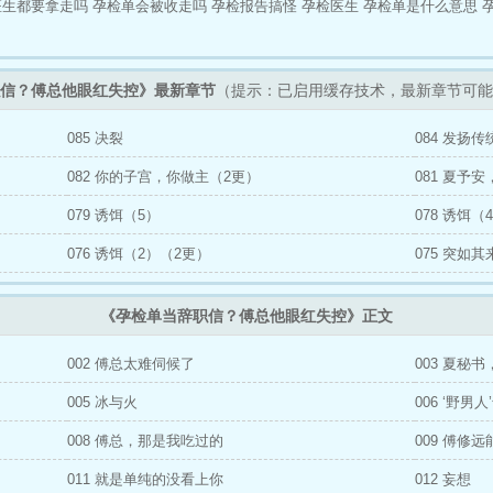
医生都要拿走吗
孕检单会被收走吗
孕检报告搞怪
孕检医生
孕检单是什么意思
冷声打断。夏予安：“……”
信？傅总他眼红失控》最新章节
（提示：已启用缓存技术，最新章节可能
085 决裂
084 发扬
082 你的子宫，你做主（2更）
081 夏予
079 诱饵（5）
078 诱饵（
076 诱饵（2）（2更）
075 突如
《孕检单当辞职信？傅总他眼红失控》正文
002 傅总太难伺候了
003 夏秘
005 冰与火
006 ‘野男
008 傅总，那是我吃过的
009 傅修
011 就是单纯的没看上你
012 妄想