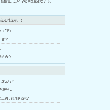
孕检报告怎么写
孕检单医生都收了 以
会延时显示。）
传统（2更）
安，签字
4）
其来的恶心
书，这么巧？
人’气场强大
远能上钩，她真的很意外