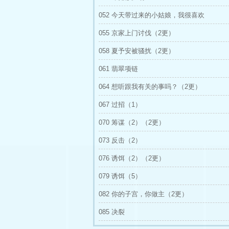
052 今天带过来的小姑娘，我很喜欢
055 京家上门讨伐（2更）
058 夏予安被骚扰（2更）
061 翡翠项链
064 想听跟我有关的事吗？（2更）
067 过招（1）
070 筹谋（2）（2更）
073 反击（2）
076 诱饵（2）（2更）
079 诱饵（5）
082 你的子宫，你做主（2更）
085 决裂